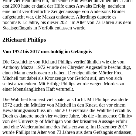
Hilfe vier Petitionen ein, um seinen Fall wieder aufzunehmen. Doch
erst 2009 hatte er dank der Hilfe eines Anwalts Erfolg, nachdem
eine nicht veröffentlichte Zeugenaussage von Andersons Bruder
aufgetaucht war, die Mazza entlastete. Allerdings dauerte es
nochmals 12 Jahre, bis dieser 2021 im Alter von 73 Jahren aus dem
Staatsgefängnis in Norfolk entlassen wurde.
Richard Phillips
Von 1972 bis 2017 unschuldig im Gefängnis
Die Geschichte von Richard Phillips verlief ähnlich wie die von
Anthony Mazza: 1972 wurde der Chrysler-Angestellte beschuldigt,
einen Mann erschossen zu haben. Der eigentliche Mörder Fred
Mitchell trat dabei als Kronzeuge vor Gericht auf, um von sich
selbst abzulenken. Mit Erfolg: Phillips wurde wegen Mordes zu
einer lebenslänglichen Haft verurteilt.
Die Wahrheit kam erst viel später ans Licht. Mit Phillips wanderte
1972 auch ein Mittäter von Mitchell in den Knast, der vor einem
Bewährungsausschuss im Jahr 2010 erstmals die Wahrheit erzählte.
Doch es dauerte noch vier weitere Jahre, bis die «Innocence Clinic»
von der University of Michigan von der brisanten Aussage erfuhr
und eine Wiederaufnahme des Falls erzwang. Im Dezember 2017
wurde Phillips im Alter von 73 Jahren aus dem Gefängnis entlassen,