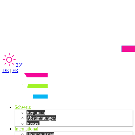
23°
DE
|
FR
Schweiz
Regionen
Abstimmungen
Reisen
International
Ukraine-Krieg