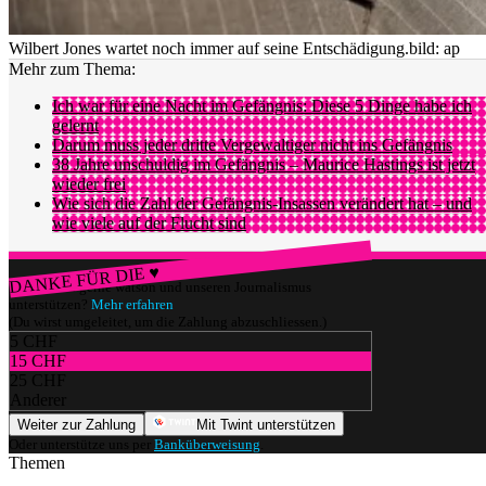
Wilbert Jones wartet noch immer auf seine Entschädigung.
bild: ap
Mehr zum Thema:
Ich war für eine Nacht im Gefängnis: Diese 5 Dinge habe ich
gelernt
Darum muss jeder dritte Vergewaltiger nicht ins Gefängnis
38 Jahre unschuldig im Gefängnis – Maurice Hastings ist jetzt
wieder frei
Wie sich die Zahl der Gefängnis-Insassen verändert hat – und
wie viele auf der Flucht sind
DANKE FÜR DIE ♥
Würdest du gerne watson und unseren Journalismus
unterstützen?
Mehr erfahren
(Du wirst umgeleitet, um die Zahlung abzuschliessen.)
5 CHF
15 CHF
25 CHF
Anderer
Weiter zur Zahlung
Mit Twint unterstützen
Oder unterstütze uns per
Banküberweisung
.
Themen