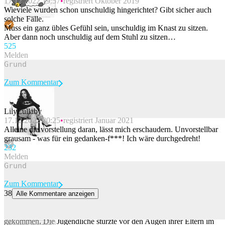
17.12.2022 19:57
registriert Oktober 2019
Beitrag melden
Wieviele wurden schon unschuldig hingerichtet? Gibt sicher auch
solche Fälle.
Muss ein ganz übles Gefühl sein, unschuldig im Knast zu sitzen.
Aber dann noch unschuldig auf dem Stuhl zu sitzen…
52
5
Melden
Zum Kommentar
LilyLullaby
17.12.2022 20:25
registriert Januar 2021
Beitrag melden
Alleine die vorstellung daran, lässt mich erschaudern. Unvorstellbar
grausam - was für ein gedanken-f***! Ich wäre durchgedreht!
23
2
Melden
Zum Kommentar
38
Alle Kommentare anzeigen
14-Jährige stürzt beim Klettern in Südtirol zu Tode
Beim Klettern in Südtirol ist ein 14-jähriges Mädchen ums Leben
gekommen. Die Jugendliche stürzte vor den Augen ihrer Eltern im