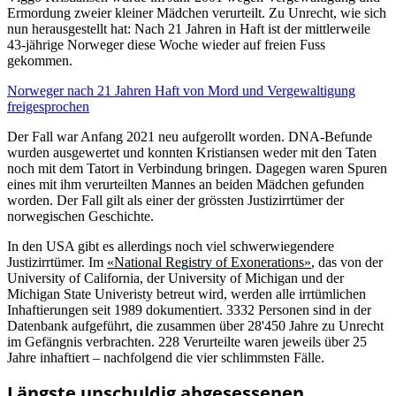
Ermordung zweier kleiner Mädchen verurteilt. Zu Unrecht, wie sich
nun herausgestellt hat: Nach 21 Jahren in Haft ist der mittlerweile
43-jährige Norweger diese Woche wieder auf freien Fuss
gekommen.
Norweger nach 21 Jahren Haft von Mord und Vergewaltigung
freigesprochen
Der Fall war Anfang 2021 neu aufgerollt worden. DNA-Befunde
wurden ausgewertet und konnten Kristiansen weder mit den Taten
noch mit dem Tatort in Verbindung bringen. Dagegen waren Spuren
eines mit ihm verurteilten Mannes an beiden Mädchen gefunden
worden. Der Fall gilt als einer der grössten Justizirrtümer der
norwegischen Geschichte.
In den USA gibt es allerdings noch viel schwerwiegendere
Justizirrtümer. Im
«National Registry of Exonerations»
, das von der
University of California, der University of Michigan und der
Michigan State Univeristy betreut wird, werden alle irrtümlichen
Inhaftierungen seit 1989 dokumentiert. 3332 Personen sind in der
Datenbank aufgeführt, die zusammen über 28'450 Jahre zu Unrecht
im Gefängnis verbrachten. 228 Verurteilte waren jeweils über 25
Jahre inhaftiert – nachfolgend die vier schlimmsten Fälle.