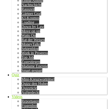
Emma Amour
Nachtschicht
Rauszeit
Gärtner Graf
KI-Kosmos
Loading …
Down by Law
Move on up
Watts On
Rat der Weisen
MoneyTalks
Sektenblog
Work in Progress
Top Job
Zugestiegen
Madame Energie
Smart gespart
Quiz
Mini-Kreuzworträtsel
Quizz den Huber
Quizzticle
Aufgedeckt
Videos
Reportagen
Fragenbot