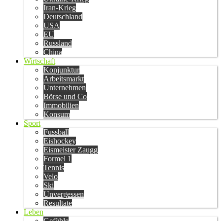
Iran-Krieg
Deutschland
USA
EU
Russland
China
Wirtschaft
Konjunktur
Arbeitsmarkt
Unternehmen
Börse und Co
Immobilien
Konsum
Sport
Fussball
Eishockey
Eismeister Zaugg
Formel 1
Tennis
Velo
Ski
Unvergessen
Resultate
Leben
Gefühle