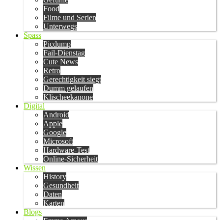
Food
Filme und Serien
Unterwegs
Spass
Picdump
Fail-Dienstag
Cute News
Retro
Gerechtigkeit siegt
Dumm gelaufen
Klischeekanone
Digital
Android
Apple
Google
Microsoft
Hardware-Test
Online-Sicherheit
Wissen
History
Gesundheit
Daten
Karten
Blogs