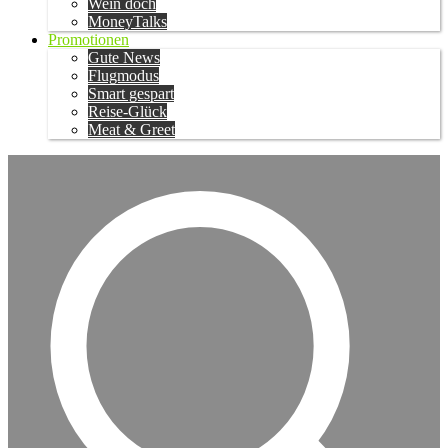
Wein doch
MoneyTalks
Promotionen
Gute News
Flugmodus
Smart gespart
Reise-Glück
Meat & Greet