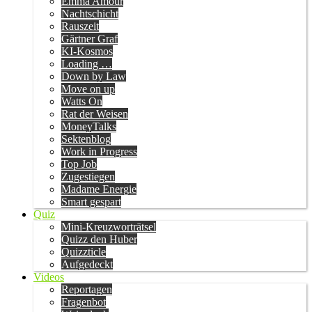
Emma Amour
Nachtschicht
Rauszeit
Gärtner Graf
KI-Kosmos
Loading …
Down by Law
Move on up
Watts On
Rat der Weisen
MoneyTalks
Sektenblog
Work in Progress
Top Job
Zugestiegen
Madame Energie
Smart gespart
Quiz
Mini-Kreuzworträtsel
Quizz den Huber
Quizzticle
Aufgedeckt
Videos
Reportagen
Fragenbot