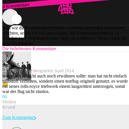
8 Kommentare
Zum Login
Weil wir die Kommentar-Debatten weiterhin persönlich moderieren
möchten, sehen wir uns gezwungen, die Kommentarfunktion 24
Stunden nach Publikation einer Story zu schliessen. Vielen Dank für
dein Verständnis!
Die beliebtesten Kommentare
7immi
03.08.2017 16:03
registriert April 2014
was man vielleicht auch noch erwähnen sollte: man hat nicht einfach
treibstoff verbraten, sondern einen testflug originell genutzt. es wurde
ein neues rolls-royce triebwerk einem langzeittest unterzogen, somit
war der flug nicht sinnlos.
0
0
Melden
Zum Kommentar