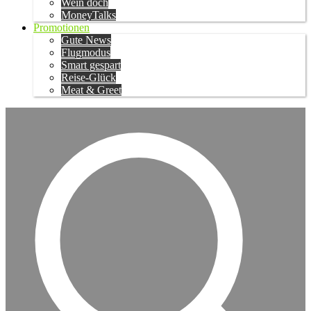
Wein doch
MoneyTalks
Promotionen
Gute News
Flugmodus
Smart gespart
Reise-Glück
Meat & Greet