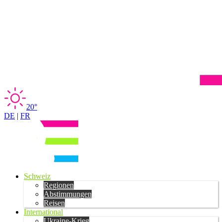
20°
DE
|
FR
Schweiz
Regionen
Abstimmungen
Reisen
International
Ukraine-Krieg