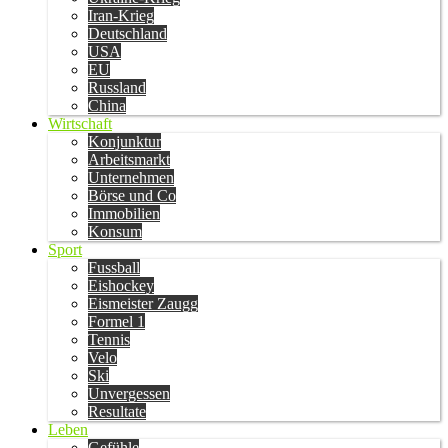
Iran-Krieg
Deutschland
USA
EU
Russland
China
Wirtschaft
Konjunktur
Arbeitsmarkt
Unternehmen
Börse und Co
Immobilien
Konsum
Sport
Fussball
Eishockey
Eismeister Zaugg
Formel 1
Tennis
Velo
Ski
Unvergessen
Resultate
Leben
Gefühle