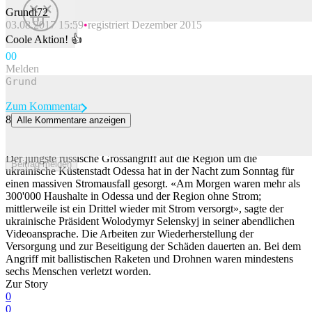
Grundi72
03.08.2017 15:59
registriert Dezember 2015
Beitrag melden
Coole Aktion! 👍
0
0
Melden
Zum Kommentar
8
Alle Kommentare anzeigen
Selenskyj: Massiver Stromausfall in Odessa – so viele sind ohne
Strom
Der jüngste russische Grossangriff auf die Region um die
Beitrag melden
ukrainische Küstenstadt Odessa hat in der Nacht zum Sonntag für
einen massiven Stromausfall gesorgt. «Am Morgen waren mehr als
300'000 Haushalte in Odessa und der Region ohne Strom;
mittlerweile ist ein Drittel wieder mit Strom versorgt», sagte der
ukrainische Präsident Wolodymyr Selenskyj in seiner abendlichen
Videoansprache. Die Arbeiten zur Wiederherstellung der
Versorgung und zur Beseitigung der Schäden dauerten an. Bei dem
Angriff mit ballistischen Raketen und Drohnen waren mindestens
sechs Menschen verletzt worden.
Zur Story
0
0