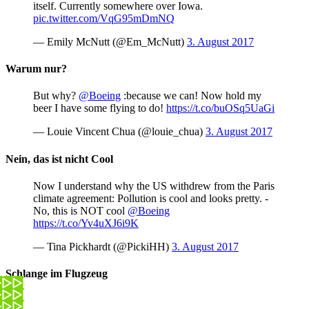
itself. Currently somewhere over Iowa.
pic.twitter.com/VqG95mDmNQ
— Emily McNutt (@Em_McNutt)
3. August 2017
Warum nur?
But why?
@Boeing
:because we can! Now hold my
beer I have some flying to do!
https://t.co/buOSq5UaGi
— Louie Vincent Chua (@louie_chua)
3. August 2017
Nein, das ist nicht Cool
Now I understand why the US withdrew from the Paris
climate agreement: Pollution is cool and looks pretty. -
No, this is NOT cool
@Boeing
https://t.co/Yv4uXJ6i9K
— Tina Pickhardt (@PickiHH)
3. August 2017
Schlange im Flugzeug