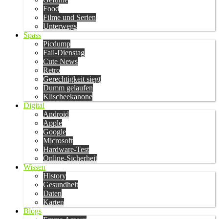
Food
Filme und Serien
Unterwegs
Spass
Picdump
Fail-Dienstag
Cute News
Retro
Gerechtigkeit siegt
Dumm gelaufen
Klischeekanone
Digital
Android
Apple
Google
Microsoft
Hardware-Test
Online-Sicherheit
Wissen
History
Gesundheit
Daten
Karten
Blogs