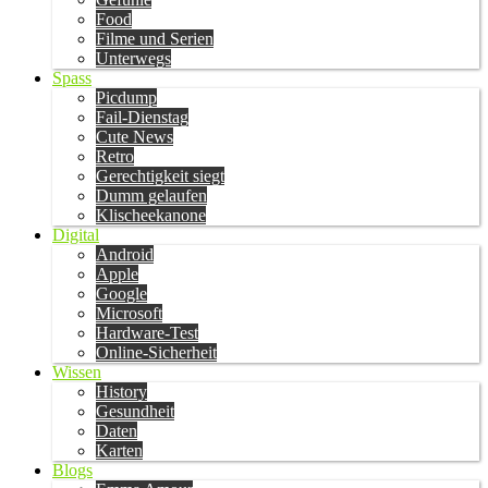
Food
Filme und Serien
Unterwegs
Spass
Picdump
Fail-Dienstag
Cute News
Retro
Gerechtigkeit siegt
Dumm gelaufen
Klischeekanone
Digital
Android
Apple
Google
Microsoft
Hardware-Test
Online-Sicherheit
Wissen
History
Gesundheit
Daten
Karten
Blogs