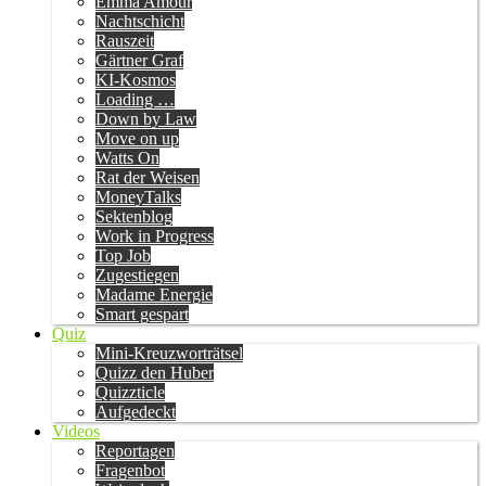
Emma Amour
Nachtschicht
Rauszeit
Gärtner Graf
KI-Kosmos
Loading …
Down by Law
Move on up
Watts On
Rat der Weisen
MoneyTalks
Sektenblog
Work in Progress
Top Job
Zugestiegen
Madame Energie
Smart gespart
Quiz
Mini-Kreuzworträtsel
Quizz den Huber
Quizzticle
Aufgedeckt
Videos
Reportagen
Fragenbot