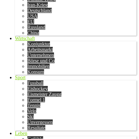
Iran-Krieg
Deutschland
USA
EU
Russland
China
Wirtschaft
Konjunktur
Arbeitsmarkt
Unternehmen
Börse und Co
Immobilien
Konsum
Sport
Fussball
Eishockey
Eismeister Zaugg
Formel 1
Tennis
Velo
Ski
Unvergessen
Resultate
Leben
Gefühle