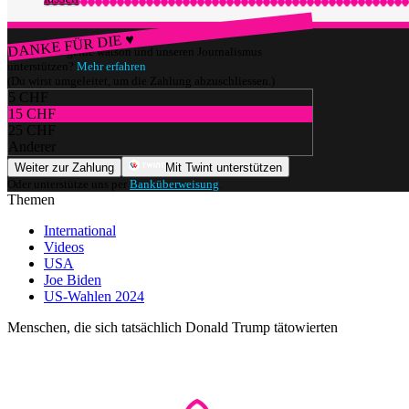
DANKE FÜR DIE ♥
Würdest du gerne watson und unseren Journalismus
unterstützen?
Mehr erfahren
(Du wirst umgeleitet, um die Zahlung abzuschliessen.)
5 CHF
15 CHF
25 CHF
Anderer
Weiter zur Zahlung
Mit Twint unterstützen
Oder unterstütze uns per
Banküberweisung
.
Themen
International
Videos
USA
Joe Biden
US-Wahlen 2024
Menschen, die sich tatsächlich Donald Trump tätowierten