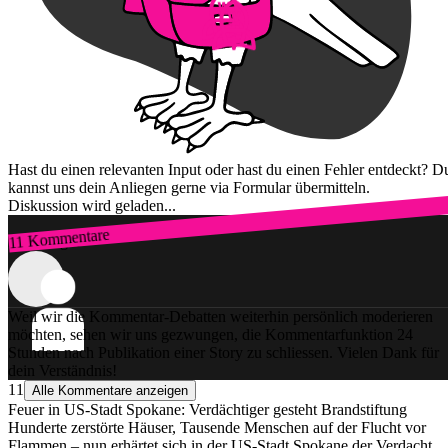
Hast du einen relevanten Input oder hast du einen Fehler entdeckt? D
kannst uns dein Anliegen gerne via Formular übermitteln.
Diskussion wird geladen...
11 Kommentare
Zum Login
Weil wir die Kommentar-Debatten weiterhin persönlich moderieren
möchten, sehen wir uns gezwungen, die Kommentarfunktion 24
Stunden nach Publikation einer Story zu schliessen. Vielen Dank für
dein Verständnis!
11
Alle Kommentare anzeigen
Feuer in US-Stadt Spokane: Verdächtiger gesteht Brandstiftung
Hunderte zerstörte Häuser, Tausende Menschen auf der Flucht vor
Flammen – nun erhärtet sich in der US-Stadt Spokane der Verdacht