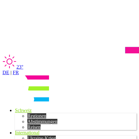
23°
DE
|
FR
Schweiz
Regionen
Abstimmungen
Reisen
International
Ukraine-Krieg