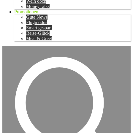
Wein doch
MoneyTalks
Promotionen
Gute News
Flugmodus
Smart gespart
Reise-Glück
Meat & Greet