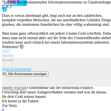
"Leiterin des interkantonalen Informationszentrums zu Glaubensfrage
(CIC)"
Dass es sowas überhaupt gibt, liegt auch nur an den zahlreichen,
komplett verpeilten Menschen, die aus unerfindlichen Gründen Dinge
glauben, die mindestens hanebüchen bis eher völlig wahnsinnig sind.
Man kann ganz offensichtlich mit jedem Unsinn Geld scheffeln. Dabe
muss man nicht einmal aktiv auf der Seite der Unsinnstiftenden stehen
sondern kann auch einfach bei einem Informationszentrum anheuern.
Wahnsinn! 🤯
32
27
Melden
Zum Kommentar
31
Alle Kommentare anzeigen
Warum wir beim Anlegen immer wieder die gleichen Fehler machen
Schon zehn Tage investiert oder nicht können zu einer Renditelücke
führen: was fünf Erkenntnisse aus der Behavioral-Finance-
Beitrag melden
Forschung über unser Anlageverhalten verraten und was du daraus
für dein Geld nutzen kannst.
Ich kenne ja die Fakten.
Zur Story
0