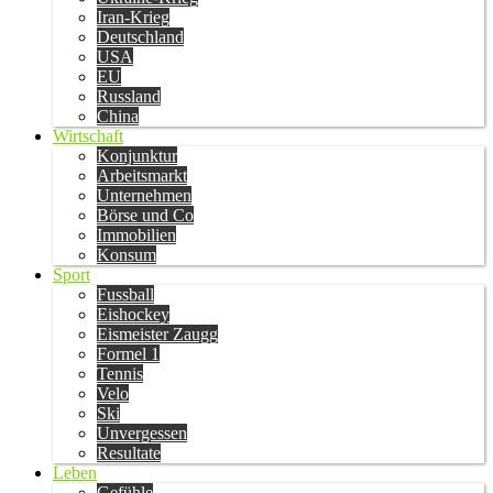
Iran-Krieg
Deutschland
USA
EU
Russland
China
Wirtschaft
Konjunktur
Arbeitsmarkt
Unternehmen
Börse und Co
Immobilien
Konsum
Sport
Fussball
Eishockey
Eismeister Zaugg
Formel 1
Tennis
Velo
Ski
Unvergessen
Resultate
Leben
Gefühle