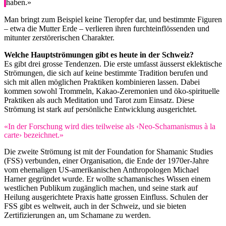
haben.»
Man bringt zum Beispiel keine Tieropfer dar, und bestimmte Figuren
– etwa die Mutter Erde – verlieren ihren furchteinflössenden und
mitunter zerstörerischen Charakter.
Welche Hauptströmungen gibt es heute in der Schweiz?
Es gibt drei grosse Tendenzen. Die erste umfasst äusserst eklektische
Strömungen, die sich auf keine bestimmte Tradition berufen und
sich mit allen möglichen Praktiken kombinieren lassen. Dabei
kommen sowohl Trommeln, Kakao-Zeremonien und öko-spirituelle
Praktiken als auch Meditation und Tarot zum Einsatz. Diese
Strömung ist stark auf persönliche Entwicklung ausgerichtet.
«In der Forschung wird dies teilweise als ‹Neo-Schamanismus à la
carte› bezeichnet.»
Die zweite Strömung ist mit der Foundation for Shamanic Studies
(FSS) verbunden, einer Organisation, die Ende der 1970er-Jahre
vom ehemaligen US-amerikanischen Anthropologen Michael
Harner gegründet wurde. Er wollte schamanisches Wissen einem
westlichen Publikum zugänglich machen, und seine stark auf
Heilung ausgerichtete Praxis hatte grossen Einfluss. Schulen der
FSS gibt es weltweit, auch in der Schweiz, und sie bieten
Zertifizierungen an, um Schamane zu werden.