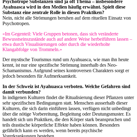
Psychotrope Substanzen sind ja oft Thema – insbesondere
Ayahuasca wird in den Medien häufig erwähnt. Spielt diese
Substanz eine zentrale Rolle in diesen Praktiken?
Nein, nicht alle Strömungen beruhen auf dem rituellen Einsatz von
Psychotropen.
«Im Gegenteil: Viele Gruppen betonen, dass sich veränderte
Bewusstseinszustände auch auf andere Weise herbeiführen lassen –
etwa durch Visualisierungen oder durch die wiederholte
Klangabfolge von Trommeln.»
Der mystische Tourismus rund um Ayahuasca, wie man ihn heute
kennt, ist nur eine spezifische Strömung innerhalb des Neo-
Schamanismus. Aufgrund seines kontroversen Charakters sorgt er
jedoch besonders für Aufmerksamkeit.
In der Schweiz ist Ayahuasca verboten. Welche Gefahren sind
damit verbunden?
In indigenen Kulturen findet die Ritualisierung dieser Pflanzen unter
sehr spezifischen Bedingungen statt. Menschen ausserhalb dieser
Kulturen, die sich darin einführen lassen, verfügen nicht unbedingt
über die nötige Vorbereitung, Begleitung oder Deutungsmuster. Es
handelt sich um Praktiken, die den Körper stark beanspruchen und
teils drastische körperliche Effekte haben können. Besonders
gefährlich kann es werden, wenn bereits psychische
Vorerkrankungen bestehen.