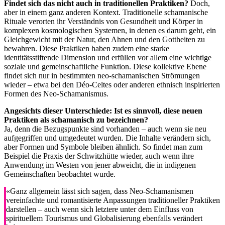
Findet sich das nicht auch in traditionellen Praktiken?
Doch,
aber in einem ganz anderen Kontext. Traditionelle schamanische
Rituale verorten ihr Verständnis von Gesundheit und Körper in
komplexen kosmologischen Systemen, in denen es darum geht, ein
Gleichgewicht mit der Natur, den Ahnen und den Gottheiten zu
bewahren. Diese Praktiken haben zudem eine starke
identitätsstiftende Dimension und erfüllen vor allem eine wichtige
soziale und gemeinschaftliche Funktion. Diese kollektive Ebene
findet sich nur in bestimmten neo-schamanischen Strömungen
wieder – etwa bei den Déo-Celtes oder anderen ethnisch inspirierten
Formen des Neo-Schamanismus.
Angesichts dieser Unterschiede: Ist es sinnvoll, diese neuen
Praktiken als schamanisch zu bezeichnen?
Ja, denn die Bezugspunkte sind vorhanden – auch wenn sie neu
aufgegriffen und umgedeutet wurden. Die Inhalte verändern sich,
aber Formen und Symbole bleiben ähnlich. So findet man zum
Beispiel die Praxis der Schwitzhütte wieder, auch wenn ihre
Anwendung im Westen von jener abweicht, die in indigenen
Gemeinschaften beobachtet wurde.
«Ganz allgemein lässt sich sagen, dass Neo-Schamanismen
vereinfachte und romantisierte Anpassungen traditioneller Praktiken
darstellen – auch wenn sich letztere unter dem Einfluss von
spirituellem Tourismus und Globalisierung ebenfalls verändert