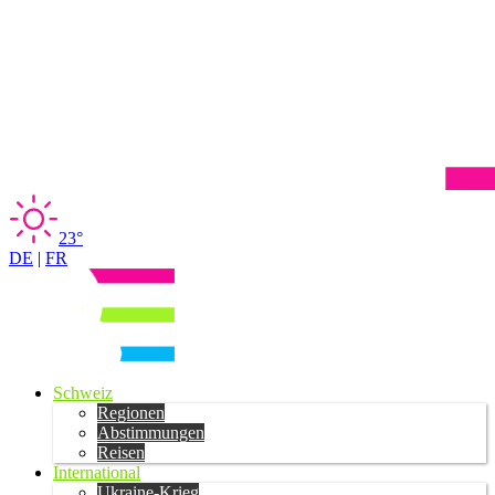
23°
DE
|
FR
Schweiz
Regionen
Abstimmungen
Reisen
International
Ukraine-Krieg