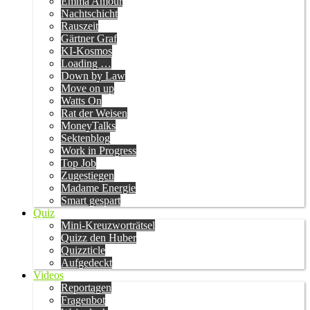
Emma Amour
Nachtschicht
Rauszeit
Gärtner Graf
KI-Kosmos
Loading …
Down by Law
Move on up
Watts On
Rat der Weisen
MoneyTalks
Sektenblog
Work in Progress
Top Job
Zugestiegen
Madame Energie
Smart gespart
Quiz
Mini-Kreuzworträtsel
Quizz den Huber
Quizzticle
Aufgedeckt
Videos
Reportagen
Fragenbot