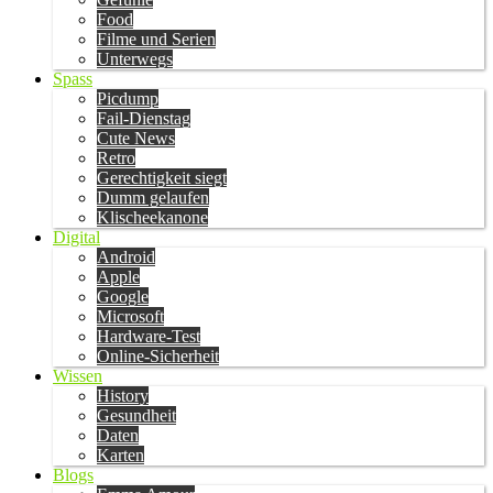
Food
Filme und Serien
Unterwegs
Spass
Picdump
Fail-Dienstag
Cute News
Retro
Gerechtigkeit siegt
Dumm gelaufen
Klischeekanone
Digital
Android
Apple
Google
Microsoft
Hardware-Test
Online-Sicherheit
Wissen
History
Gesundheit
Daten
Karten
Blogs