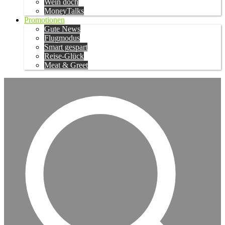
Wein doch
MoneyTalks
Promotionen
Gute News
Flugmodus
Smart gespart
Reise-Glück
Meat & Greet