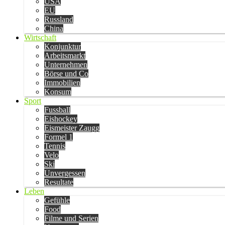
USA
EU
Russland
China
Wirtschaft
Konjunktur
Arbeitsmarkt
Unternehmen
Börse und Co
Immobilien
Konsum
Sport
Fussball
Eishockey
Eismeister Zaugg
Formel 1
Tennis
Velo
Ski
Unvergessen
Resultate
Leben
Gefühle
Food
Filme und Serien