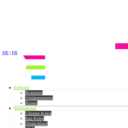
DE
|
FR
Schweiz
Regionen
Abstimmungen
Reisen
International
Ukraine-Krieg
Iran-Krieg
Deutschland