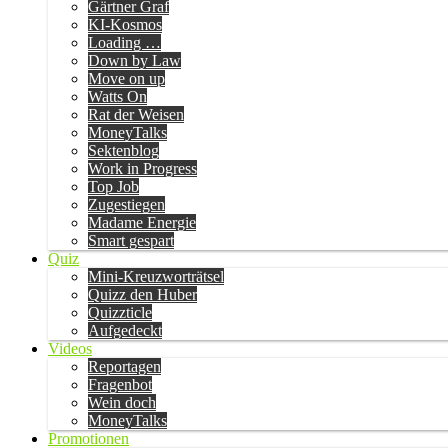
Gärtner Graf
KI-Kosmos
Loading …
Down by Law
Move on up
Watts On
Rat der Weisen
MoneyTalks
Sektenblog
Work in Progress
Top Job
Zugestiegen
Madame Energie
Smart gespart
Quiz
Mini-Kreuzworträtsel
Quizz den Huber
Quizzticle
Aufgedeckt
Videos
Reportagen
Fragenbot
Wein doch
MoneyTalks
Promotionen