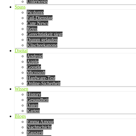
Unterwegs
Spass
Picdump
Fail-Dienstag
Cute News
Retro
Gerechtigkeit siegt
Dumm gelaufen
Klischeekanone
Digital
Android
Apple
Google
Microsoft
Hardware-Test
Online-Sicherheit
Wissen
History
Gesundheit
Daten
Karten
Blogs
Emma Amour
Nachtschicht
Rauszeit