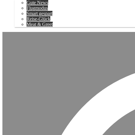
Gute News
Flugmodus
Smart gespart
Reise-Glück
Meat & Greet