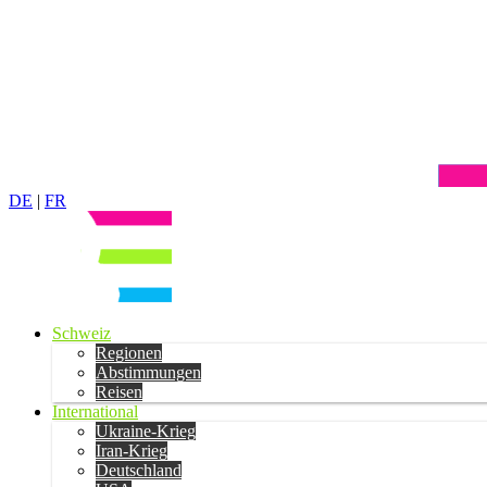
DE
|
FR
Schweiz
Regionen
Abstimmungen
Reisen
International
Ukraine-Krieg
Iran-Krieg
Deutschland