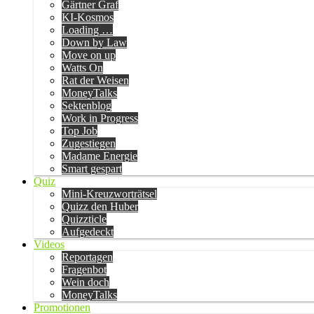
Gärtner Graf
KI-Kosmos
Loading …
Down by Law
Move on up
Watts On
Rat der Weisen
MoneyTalks
Sektenblog
Work in Progress
Top Job
Zugestiegen
Madame Energie
Smart gespart
Quiz
Mini-Kreuzworträtsel
Quizz den Huber
Quizzticle
Aufgedeckt
Videos
Reportagen
Fragenbot
Wein doch
MoneyTalks
Promotionen