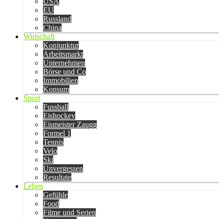
USA
EU
Russland
China
Wirtschaft
Konjunktur
Arbeitsmarkt
Unternehmen
Börse und Co
Immobilien
Konsum
Sport
Fussball
Eishockey
Eismeister Zaugg
Formel 1
Tennis
Velo
Ski
Unvergessen
Resultate
Leben
Gefühle
Food
Filme und Serien