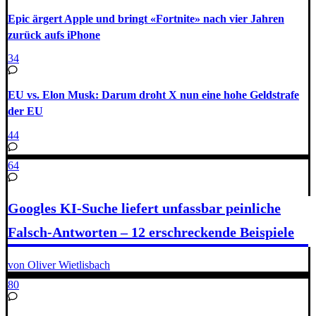
Epic ärgert Apple und bringt «Fortnite» nach vier Jahren
zurück aufs iPhone
34
EU vs. Elon Musk: Darum droht X nun eine hohe Geldstrafe
der EU
44
64
Googles KI-Suche liefert unfassbar peinliche
Falsch-Antworten – 12 erschreckende Beispiele
von Oliver Wietlisbach
80