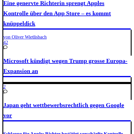
Eine genervte Richterin sprengt Apples
Kontrolle über den App Store – es kommt
knüppeldick
von Oliver Wietlisbach
42
Microsoft kündigt wegen Trump grosse Europa-
Expansion an
2
Japan geht wettbewerbsrechtlich gegen Google
vor
Schlappe für Apple: Richter bestätigt verschärfte Kontrolle –