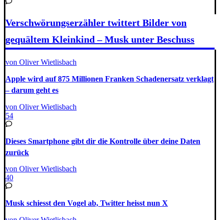
Verschwörungserzähler twittert Bilder von
gequältem Kleinkind – Musk unter Beschuss
von Oliver Wietlisbach
Apple wird auf 875 Millionen Franken Schadenersatz verklagt
– darum geht es
von Oliver Wietlisbach
54
Dieses Smartphone gibt dir die Kontrolle über deine Daten
zurück
von Oliver Wietlisbach
40
Musk schiesst den Vogel ab, Twitter heisst nun X
von Oliver Wietlisbach