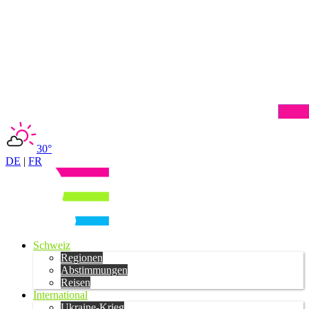
30°
DE
|
FR
Schweiz
Regionen
Abstimmungen
Reisen
International
Ukraine-Krieg