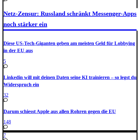
Netz-Zensur: Russland schränkt Messenger-Apps
noch stärker ein
Diese US-Tech-Giganten geben am meisten Geld für Lobbying
in der EU aus
5
Linkedin will mit deinen Daten seine KI trainieren – so legst du
Widerspruch ein
32
Darum schiesst Apple aus allen Rohren gegen die EU
148
7