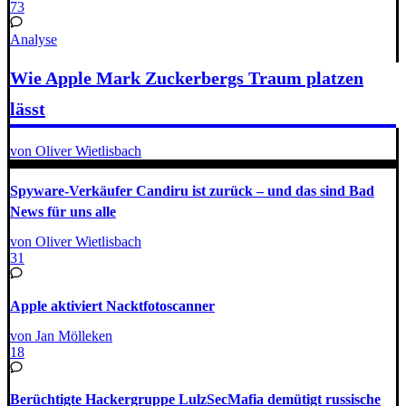
73
Analyse
Wie Apple Mark Zuckerbergs Traum platzen
lässt
von Oliver Wietlisbach
Spyware-Verkäufer Candiru ist zurück – und das sind Bad
News für uns alle
von Oliver Wietlisbach
31
Apple aktiviert Nacktfotoscanner
von Jan Mölleken
18
Berüchtigte Hackergruppe LulzSecMafia demütigt russische