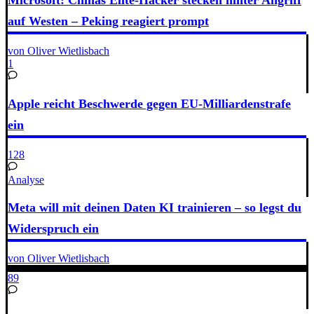
Microsoft: Chinas Elite-Hacker stecken hinter Angriff
auf Westen – Peking reagiert prompt
von Oliver Wietlisbach
1
Apple reicht Beschwerde gegen EU-Milliardenstrafe
ein
128
Analyse
Meta will mit deinen Daten KI trainieren – so legst du
Widerspruch ein
von Oliver Wietlisbach
89