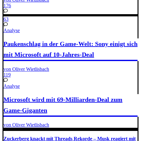
176
63
Analyse
Paukenschlag in der Game-Welt: Sony einigt sich
mit Microsoft auf 10-Jahres-Deal
von Oliver Wietlisbach
119
Analyse
Microsoft wird mit 69-Milliarden-Deal zum
Game-Giganten
von Oliver Wietlisbach
Zuckerberg knackt mit Threads Rekorde – Musk reagiert mit