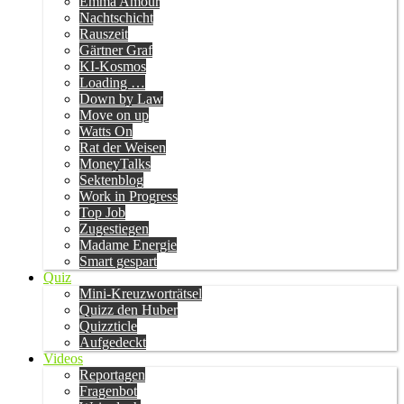
Emma Amour
Nachtschicht
Rauszeit
Gärtner Graf
KI-Kosmos
Loading …
Down by Law
Move on up
Watts On
Rat der Weisen
MoneyTalks
Sektenblog
Work in Progress
Top Job
Zugestiegen
Madame Energie
Smart gespart
Quiz
Mini-Kreuzworträtsel
Quizz den Huber
Quizzticle
Aufgedeckt
Videos
Reportagen
Fragenbot