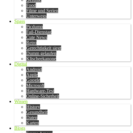
Food
Filme und Serien
Unterwegs
Spass
Picdump
Fail-Dienstag
Cute News
Retro
Gerechtigkeit siegt
Dumm gelaufen
Klischeekanone
Digital
Android
Apple
Google
Microsoft
Hardware-Test
Online-Sicherheit
Wissen
History
Gesundheit
Daten
Karten
Blogs