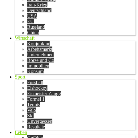
Iran-Krieg
Deutschland
USA
EU
Russland
China
Wirtschaft
Konjunktur
Arbeitsmarkt
Unternehmen
Börse und Co
Immobilien
Konsum
Sport
Fussball
Eishockey
Eismeister Zaugg
Formel 1
Tennis
Velo
Ski
Unvergessen
Resultate
Leben
Gefühle