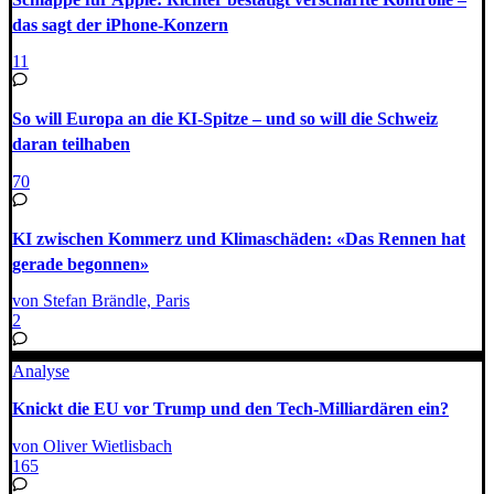
das sagt der iPhone-Konzern
11
So will Europa an die KI-Spitze – und so will die Schweiz
daran teilhaben
70
KI zwischen Kommerz und Klimaschäden: «Das Rennen hat
gerade begonnen»
von Stefan Brändle, Paris
2
Analyse
Knickt die EU vor Trump und den Tech-Milliardären ein?
von Oliver Wietlisbach
165