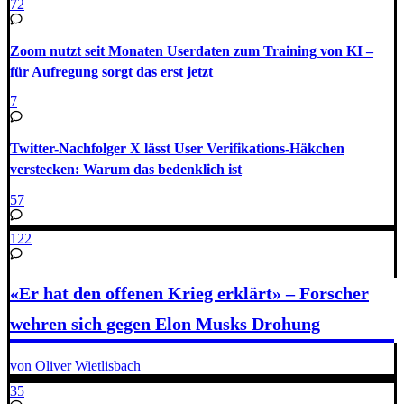
72
Zoom nutzt seit Monaten Userdaten zum Training von KI –
für Aufregung sorgt das erst jetzt
7
Twitter-Nachfolger X lässt User Verifikations-Häkchen
verstecken: Warum das bedenklich ist
57
122
«Er hat den offenen Krieg erklärt» – Forscher
wehren sich gegen Elon Musks Drohung
von Oliver Wietlisbach
35