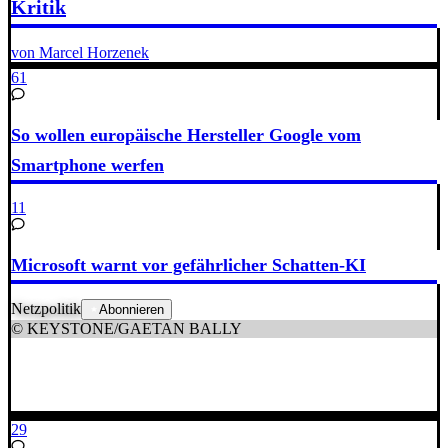
Kritik
von Marcel Horzenek
61
So wollen europäische Hersteller Google vom
Smartphone werfen
11
Microsoft warnt vor gefährlicher Schatten-KI
Netzpolitik
Abonnieren
© KEYSTONE/GAETAN BALLY
29