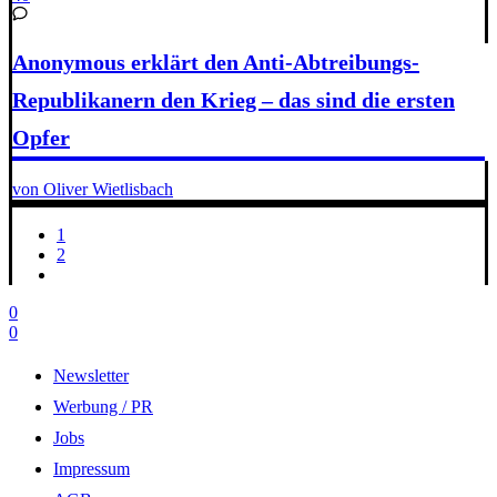
Anonymous erklärt den Anti-Abtreibungs-
Republikanern den Krieg – das sind die ersten
Opfer
von Oliver Wietlisbach
1
2
0
0
Newsletter
Werbung / PR
Jobs
Impressum