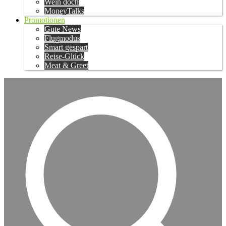
Wein doch
MoneyTalks
Promotionen
Gute News
Flugmodus
Smart gespart
Reise-Glück
Meat & Greet