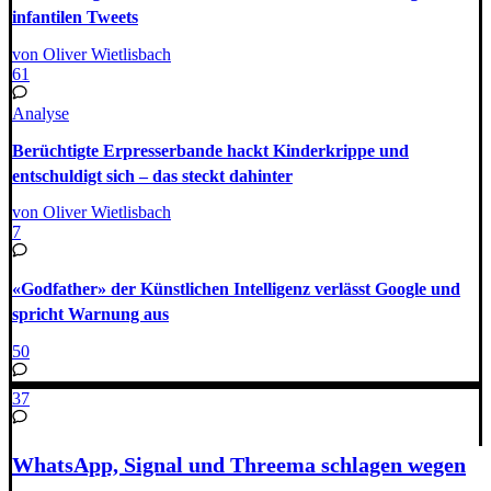
infantilen Tweets
von Oliver Wietlisbach
61
Analyse
Berüchtigte Erpresserbande hackt Kinderkrippe und
entschuldigt sich – das steckt dahinter
von Oliver Wietlisbach
7
«Godfather» der Künstlichen Intelligenz verlässt Google und
spricht Warnung aus
50
37
WhatsApp, Signal und Threema schlagen wegen