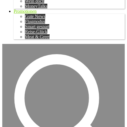
Wein doch
MoneyTalks
Promotionen
Gute News
Flugmodus
Smart gespart
Reise-Glück
Meat & Greet