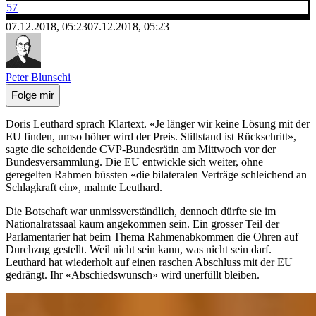
57
07.12.2018, 05:23
07.12.2018, 05:23
Peter Blunschi
Folge mir
Doris Leuthard sprach Klartext. «Je länger wir keine Lösung mit der
EU finden, umso höher wird der Preis. Stillstand ist Rückschritt»,
sagte die scheidende CVP-Bundesrätin am Mittwoch vor der
Bundesversammlung. Die EU entwickle sich weiter, ohne
geregelten Rahmen büssten «die bilateralen Verträge schleichend an
Schlagkraft ein», mahnte Leuthard.
Die Botschaft war unmissverständlich, dennoch dürfte sie im
Nationalratssaal kaum angekommen sein. Ein grosser Teil der
Parlamentarier hat beim Thema Rahmenabkommen die Ohren auf
Durchzug gestellt. Weil nicht sein kann, was nicht sein darf.
Leuthard hat wiederholt auf einen raschen Abschluss mit der EU
gedrängt. Ihr «Abschiedswunsch» wird unerfüllt bleiben.