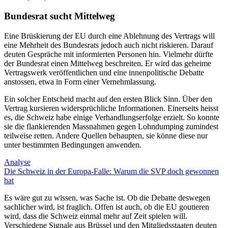
Bundesrat sucht Mittelweg
Eine Brüskierung der EU durch eine Ablehnung des Vertrags will
eine Mehrheit des Bundesrats jedoch auch nicht riskieren. Darauf
deuten Gespräche mit informierten Personen hin. Vielmehr dürfte
der Bundesrat einen Mittelweg beschreiten. Er wird das geheime
Vertragswerk veröffentlichen und eine innenpolitische Debatte
anstossen, etwa in Form einer Vernehmlassung.
Ein solcher Entscheid macht auf den ersten Blick Sinn. Über den
Vertrag kursieren widersprüchliche Informationen. Einerseits heisst
es, die Schweiz habe einige Verhandlungserfolge erzielt. So konnte
sie die flankierenden Massnahmen gegen Lohndumping zumindest
teilweise retten. Andere Quellen behaupten, sie könne diese nur
unter bestimmten Bedingungen anwenden.
Analyse
Die Schweiz in der Europa-Falle: Warum die SVP doch gewonnen
hat
Es wäre gut zu wissen, was Sache ist. Ob die Debatte deswegen
sachlicher wird, ist fraglich. Offen ist auch, ob die EU goutieren
wird, dass die Schweiz einmal mehr auf Zeit spielen will.
Verschiedene Signale aus Brüssel und den Mitgliedsstaaten deuten