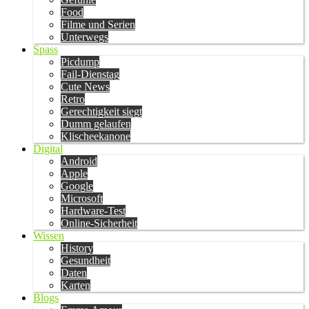
Food
Filme und Serien
Unterwegs
Spass
Picdump
Fail-Dienstag
Cute News
Retro
Gerechtigkeit siegt
Dumm gelaufen
Klischeekanone
Digital
Android
Apple
Google
Microsoft
Hardware-Test
Online-Sicherheit
Wissen
History
Gesundheit
Daten
Karten
Blogs