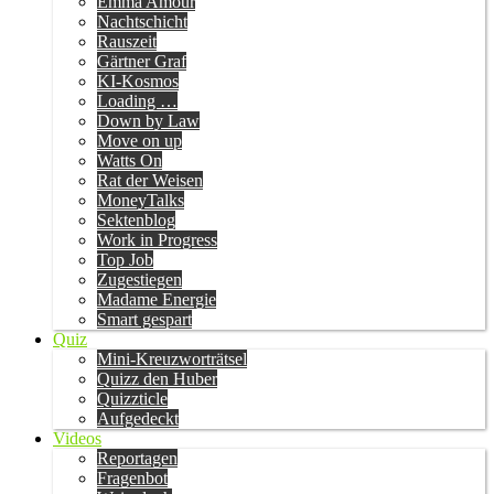
Emma Amour
Nachtschicht
Rauszeit
Gärtner Graf
KI-Kosmos
Loading …
Down by Law
Move on up
Watts On
Rat der Weisen
MoneyTalks
Sektenblog
Work in Progress
Top Job
Zugestiegen
Madame Energie
Smart gespart
Quiz
Mini-Kreuzworträtsel
Quizz den Huber
Quizzticle
Aufgedeckt
Videos
Reportagen
Fragenbot