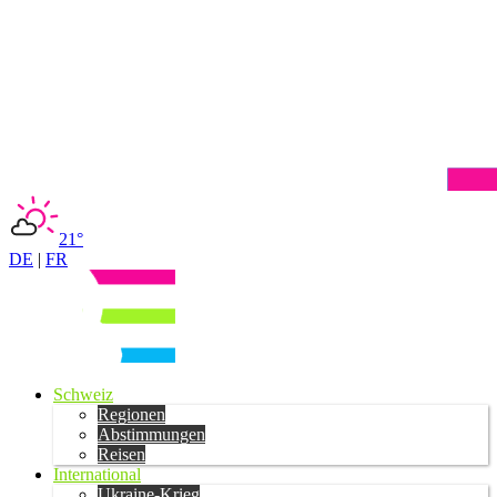
21°
DE
|
FR
Schweiz
Regionen
Abstimmungen
Reisen
International
Ukraine-Krieg