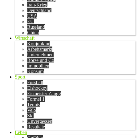
Iran-Krieg
Deutschland
USA
EU
Russland
China
Wirtschaft
Konjunktur
Arbeitsmarkt
Unternehmen
Börse und Co
Immobilien
Konsum
Sport
Fussball
Eishockey
Eismeister Zaugg
Formel 1
Tennis
Velo
Ski
Unvergessen
Resultate
Leben
Gefühle