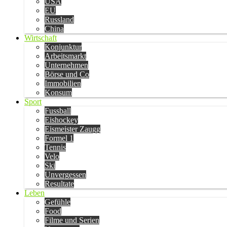
USA
EU
Russland
China
Wirtschaft
Konjunktur
Arbeitsmarkt
Unternehmen
Börse und Co
Immobilien
Konsum
Sport
Fussball
Eishockey
Eismeister Zaugg
Formel 1
Tennis
Velo
Ski
Unvergessen
Resultate
Leben
Gefühle
Food
Filme und Serien