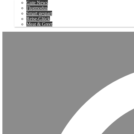
Gute News
Flugmodus
Smart gespart
Reise-Glück
Meat & Greet