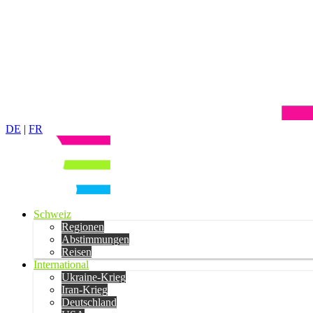
DE
|
FR
Schweiz
Regionen
Abstimmungen
Reisen
International
Ukraine-Krieg
Iran-Krieg
Deutschland