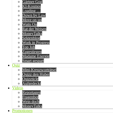
Gärtner Graf
KI-Kosmos
Loading …
Down by Law
Move on up
Watts On
Rat der Weisen
MoneyTalks
Sektenblog
Work in Progress
Top Job
Zugestiegen
Madame Energie
Smart gespart
Quiz
Mini-Kreuzworträtsel
Quizz den Huber
Quizzticle
Aufgedeckt
Videos
Reportagen
Fragenbot
Wein doch
MoneyTalks
Promotionen