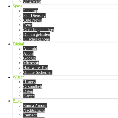
Unterwegs
Spass
Picdump
Fail-Dienstag
Cute News
Retro
Gerechtigkeit siegt
Dumm gelaufen
Klischeekanone
Digital
Android
Apple
Google
Microsoft
Hardware-Test
Online-Sicherheit
Wissen
History
Gesundheit
Daten
Karten
Blogs
Emma Amour
Nachtschicht
Rauszeit