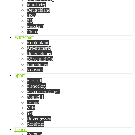
Iran-Krieg
Deutschland
USA
EU
Russland
China
Wirtschaft
Konjunktur
Arbeitsmarkt
Unternehmen
Börse und Co
Immobilien
Konsum
Sport
Fussball
Eishockey
Eismeister Zaugg
Formel 1
Tennis
Velo
Ski
Unvergessen
Resultate
Leben
Gefühle