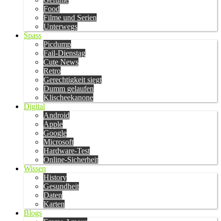
Food
Filme und Serien
Unterwegs
Spass
Picdump
Fail-Dienstag
Cute News
Retro
Gerechtigkeit siegt
Dumm gelaufen
Klischeekanone
Digital
Android
Apple
Google
Microsoft
Hardware-Test
Online-Sicherheit
Wissen
History
Gesundheit
Daten
Karten
Blogs