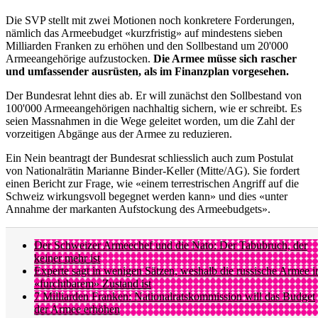
Die SVP stellt mit zwei Motionen noch konkretere Forderungen,
nämlich das Armeebudget «kurzfristig» auf mindestens sieben
Milliarden Franken zu erhöhen und den Sollbestand um 20'000
Armeeangehörige aufzustocken.
Die Armee müsse sich rascher
und umfassender ausrüsten, als im Finanzplan vorgesehen.
Der Bundesrat lehnt dies ab. Er will zunächst den Sollbestand von
100'000 Armeeangehörigen nachhaltig sichern, wie er schreibt. Es
seien Massnahmen in die Wege geleitet worden, um die Zahl der
vorzeitigen Abgänge aus der Armee zu reduzieren.
Ein Nein beantragt der Bundesrat schliesslich auch zum Postulat
von Nationalrätin Marianne Binder-Keller (Mitte/AG). Sie fordert
einen Bericht zur Frage, wie «einem terrestrischen Angriff auf die
Schweiz wirkungsvoll begegnet werden kann» und dies «unter
Annahme der markanten Aufstockung des Armeebudgets».
Der Schweizer Armeechef und die Nato: Der Tabubruch, der
keiner mehr ist
Experte sagt in wenigen Sätzen, weshalb die russische Armee i
«furchtbarem» Zustand ist
7 Milliarden Franken: Nationalratskommission will das Budget
der Armee erhöhen