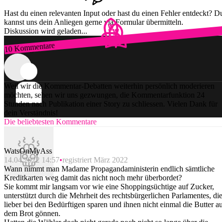
Hast du einen relevanten Input oder hast du einen Fehler entdeckt? D
kannst uns dein Anliegen gerne via Formular übermitteln.
Diskussion wird geladen...
10 Kommentare
Zum Login
Weil wir die Kommentar-Debatten weiterhin persönlich moderieren
möchten, sehen wir uns gezwungen, die Kommentarfunktion 24
Stunden nach Publikation einer Story zu schliessen. Vielen Dank für
dein Verständnis!
Die beliebtesten Kommentare
WatsOnMyAss
14.04.2022 14:57
registriert März 2022
Wann nimmt man Madame Propagandaministerin endlich sämtliche
Kreditkarten weg damit das nicht noch mehr überbordet?
Sie kommt mir langsam vor wie eine Shoppingsüchtige auf Zucker,
unterstützt durch die Mehrheit des rechtsbürgerlichen Parlamentes, di
lieber bei den Bedürftigen sparen und ihnen nicht einmal die Butter a
dem Brot gönnen.