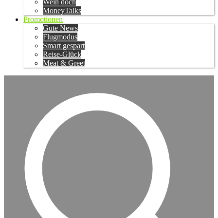
Wein doch
MoneyTalks
Promotionen
Gute News
Flugmodus
Smart gespart
Reise-Glück
Meat & Greet