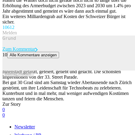
Hatten die Wähler doch nicht gerade noch nicht so lange über die
Erhöhung des Armeebudget zwischen 2023 und 2030 um 1.4% pro
Jahr abgestimmt und gemeint es wäre dann auch einmal gut.
Ein weiteres Milliardengrab auf Kosten der Schweizer Bürger ist
sicher.
106
12
Melden
Zum Kommentar
10
Alle Kommentare anzeigen
Das sind die besten Bilder der Street Parade 2026
Bei strahlendem Sonnenschein wird am Samstag in der Zürcher
Innenstadt getanzt, gefeiert, geliebt und gelacht. Die schönsten
Beitrag melden
Impressionen von der 33. Street Parade.
Bei gut 30 Grad sind am Samstag wieder Abertausende nach Zürich
geströmt, um ihre Leidenschaft für Technobeats zu zelebrieren.
Kunterbunt und in mal mehr, mal weniger aufwendigen Kostümen
tanzen und feiern die Menschen.
Zur Story
0
0
Newsletter