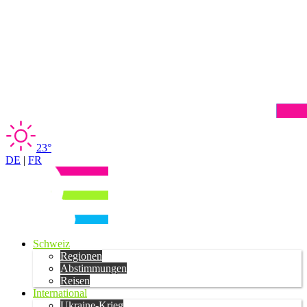
23°
DE
|
FR
Schweiz
Regionen
Abstimmungen
Reisen
International
Ukraine-Krieg