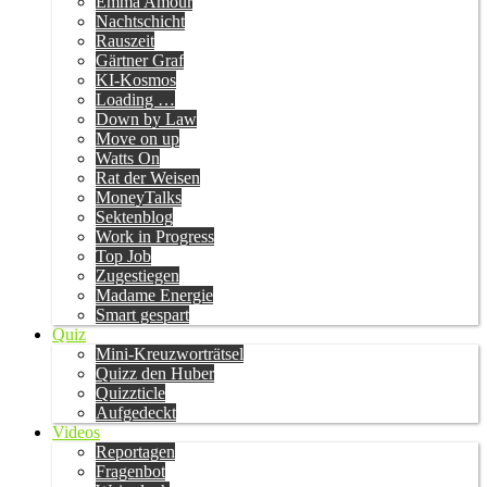
Emma Amour
Nachtschicht
Rauszeit
Gärtner Graf
KI-Kosmos
Loading …
Down by Law
Move on up
Watts On
Rat der Weisen
MoneyTalks
Sektenblog
Work in Progress
Top Job
Zugestiegen
Madame Energie
Smart gespart
Quiz
Mini-Kreuzworträtsel
Quizz den Huber
Quizzticle
Aufgedeckt
Videos
Reportagen
Fragenbot