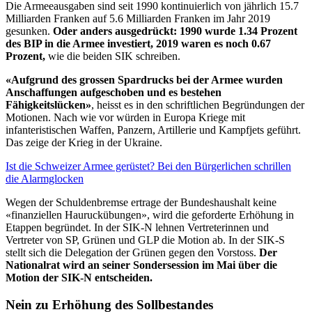
Die Armeeausgaben sind seit 1990 kontinuierlich von jährlich 15.7
Milliarden Franken auf 5.6 Milliarden Franken im Jahr 2019
gesunken.
Oder anders ausgedrückt: 1990 wurde 1.34 Prozent
des BIP in die Armee investiert, 2019 waren es noch 0.67
Prozent,
wie die beiden SIK schreiben.
«Aufgrund des grossen Spardrucks bei der Armee wurden
Anschaffungen aufgeschoben und es bestehen
Fähigkeitslücken»
, heisst es in den schriftlichen Begründungen der
Motionen. Nach wie vor würden in Europa Kriege mit
infanteristischen Waffen, Panzern, Artillerie und Kampfjets geführt.
Das zeige der Krieg in der Ukraine.
Ist die Schweizer Armee gerüstet? Bei den Bürgerlichen schrillen
die Alarmglocken
Wegen der Schuldenbremse ertrage der Bundeshaushalt keine
«finanziellen Hauruckübungen», wird die geforderte Erhöhung in
Etappen begründet. In der SIK-N lehnen Vertreterinnen und
Vertreter von SP, Grünen und GLP die Motion ab. In der SIK-S
stellt sich die Delegation der Grünen gegen den Vorstoss.
Der
Nationalrat wird an seiner Sondersession im Mai über die
Motion der SIK-N entscheiden.
Nein zu Erhöhung des Sollbestandes