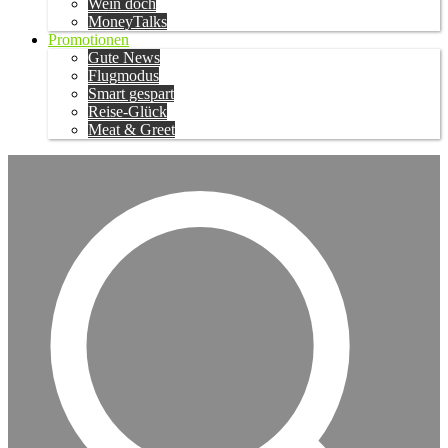
Wein doch
MoneyTalks
Promotionen
Gute News
Flugmodus
Smart gespart
Reise-Glück
Meat & Greet