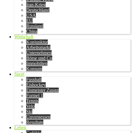
Iran-Krieg
Deutschland
USA
EU
Russland
China
Wirtschaft
Konjunktur
Arbeitsmarkt
Unternehmen
Börse und Co
Immobilien
Konsum
Sport
Fussball
Eishockey
Eismeister Zaugg
Formel 1
Tennis
Velo
Ski
Unvergessen
Resultate
Leben
Gefühle