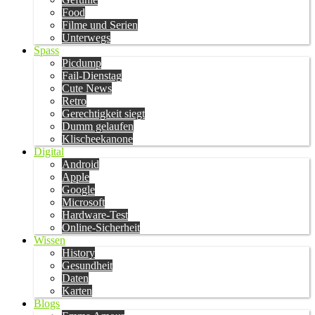
Food
Filme und Serien
Unterwegs
Spass
Picdump
Fail-Dienstag
Cute News
Retro
Gerechtigkeit siegt
Dumm gelaufen
Klischeekanone
Digital
Android
Apple
Google
Microsoft
Hardware-Test
Online-Sicherheit
Wissen
History
Gesundheit
Daten
Karten
Blogs