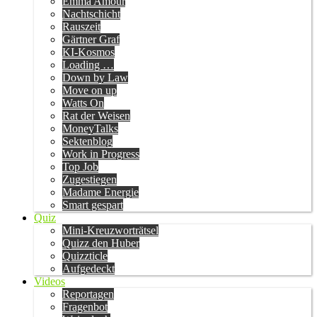
Emma Amour
Nachtschicht
Rauszeit
Gärtner Graf
KI-Kosmos
Loading …
Down by Law
Move on up
Watts On
Rat der Weisen
MoneyTalks
Sektenblog
Work in Progress
Top Job
Zugestiegen
Madame Energie
Smart gespart
Quiz
Mini-Kreuzworträtsel
Quizz den Huber
Quizzticle
Aufgedeckt
Videos
Reportagen
Fragenbot