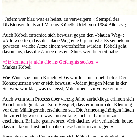
«Jedem war klar, was es heisst, zu verweigern»: Stempel des
Divisionsgerichts auf Markus Köbelis Urteil von 1984.
Bild: zvg
Auch Köbeli entschied sich bewusst gegen den «blauen Weg»:
«Alle wussten, dass der blaue Weg eine Option ist.» Es sei bekannt
gewesen, welche Ärzte einem weiterhelfen würden. Köbeli geht
davon aus, dass die Armee dies ein Stück weit toleriert habe.
«Sie konnten ja nicht alle ins Gefängnis stecken.»
Markus Köbeli
Wie Winet sagt auch Köbeli: «Das war für mich unehrlich.» Der
Konsequenzen war er sich bewusst: «Jedem jungen Mann in der
Schweiz war klar, was es heisst, Militärdienst zu verweigern.»
Auch wenn sein Prozess über vierzig Jahre zurückliegt, erinnert sich
Köbeli noch gut daran. Zum Beispiel, dass er in normaler Kleidung
vor dem Militärgericht erschienen sei. Die Armeeangehörigen hätten
ihn zurechtgewiesen: was ihm einfalle, nicht in Uniform zu
erscheinen. Er habe geantwortet: «Ich dachte, wir verhandeln heute,
dass ich keine Lust mehr habe, diese Uniform zu tragen.»
Besonders an eine Frage erinnert sich Köbeli noch gut: «Soldat