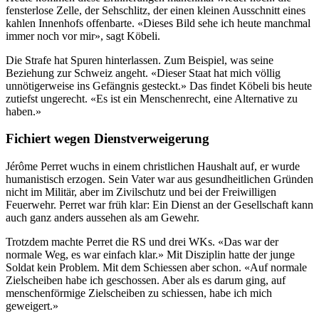
fensterlose Zelle, der Sehschlitz, der einen kleinen Ausschnitt eines
kahlen Innenhofs offenbarte. «Dieses Bild sehe ich heute manchmal
immer noch vor mir», sagt Köbeli.
Die Strafe hat Spuren hinterlassen. Zum Beispiel, was seine
Beziehung zur Schweiz angeht. «Dieser Staat hat mich völlig
unnötigerweise ins Gefängnis gesteckt.» Das findet Köbeli bis heute
zutiefst ungerecht. «Es ist ein Menschenrecht, eine Alternative zu
haben.»
Fichiert wegen Dienstverweigerung
Jérôme Perret wuchs in einem christlichen Haushalt auf, er wurde
humanistisch erzogen. Sein Vater war aus gesundheitlichen Gründen
nicht im Militär, aber im Zivilschutz und bei der Freiwilligen
Feuerwehr. Perret war früh klar: Ein Dienst an der Gesellschaft kann
auch ganz anders aussehen als am Gewehr.
Trotzdem machte Perret die RS und drei WKs. «Das war der
normale Weg, es war einfach klar.» Mit Disziplin hatte der junge
Soldat kein Problem. Mit dem Schiessen aber schon. «Auf normale
Zielscheiben habe ich geschossen. Aber als es darum ging, auf
menschenförmige Zielscheiben zu schiessen, habe ich mich
geweigert.»