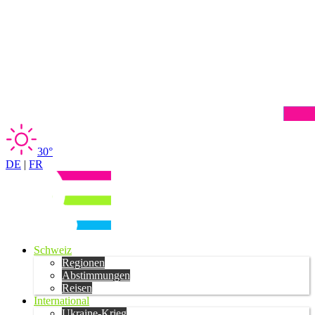
30°
DE
|
FR
Schweiz
Regionen
Abstimmungen
Reisen
International
Ukraine-Krieg