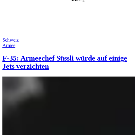
Schweiz
Armee
F-35: Armeechef Süssli würde auf einige
Jets verzichten