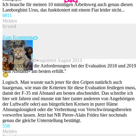
Ich brauche für meinen 10 minütigen Arbeitsweg auch genau diesen
Lamborghini Urus, das funktioniert mit einem Fiat leider nicht...
68
11
Melden
Zum Kommentar
Pafeld
02.07.2025 10:48
registriert August 2014
Beitrag melden
"Der F-35 habe die Anforderungen bei der Evaluation 2018 und 201
«mit Abstand» am besten erfüllt."
Logisch. Man wusste nach jener für den Gripen natürlich auch
haargenau, wie man die Kriterien für diese Evaluation festlegen muss,
damit der F-35 mit Abstand am besten abschneidet. Das schreibe ich
hier seit Jahren und musste mir hier (unter anderem von Angehörigen
der Luftwaffe oder) aus bürgerlichen Kreisen in purer Häme
Ahnungslosigkeit oder die Verbreitung von Verschwörungstheorien
vorwerfen lassen. Jetzt hat NR Pierre-Alain Fridez hier nochmals
genau die gleiche Unterstellung bestätigt.
55
8
Melden