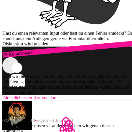
Hast du einen relevanten Input oder hast du einen Fehler entdeckt? D
kannst uns dein Anliegen gerne via Formular übermitteln.
Diskussion wird geladen...
79 Kommentare
Zum Login
Weil wir die Kommentar-Debatten weiterhin persönlich moderieren
möchten, sehen wir uns gezwungen, die Kommentarfunktion 24
Stunden nach Publikation einer Story zu schliessen. Vielen Dank für
dein Verständnis!
Die beliebtesten Kommentare
Tomy Montana
02.07.2025 11:18
registriert Juni 2021
«Für den Schutz unseres Landes brauchen wir genau diesen
Kampfjet.»