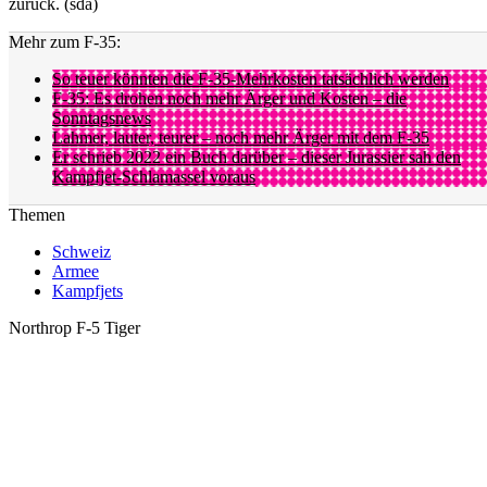
zurück. (sda)
Mehr zum F-35:
So teuer könnten die F-35-Mehrkosten tatsächlich werden
F-35: Es drohen noch mehr Ärger und Kosten – die
Sonntagsnews
Lahmer, lauter, teurer – noch mehr Ärger mit dem F-35
Er schrieb 2022 ein Buch darüber – dieser Jurassier sah den
Kampfjet-Schlamassel voraus
Themen
Schweiz
Armee
Kampfjets
Northrop F-5 Tiger