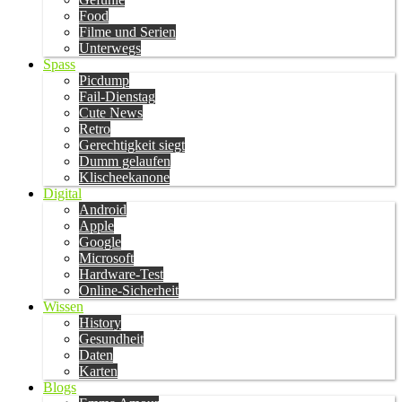
Food
Filme und Serien
Unterwegs
Spass
Picdump
Fail-Dienstag
Cute News
Retro
Gerechtigkeit siegt
Dumm gelaufen
Klischeekanone
Digital
Android
Apple
Google
Microsoft
Hardware-Test
Online-Sicherheit
Wissen
History
Gesundheit
Daten
Karten
Blogs