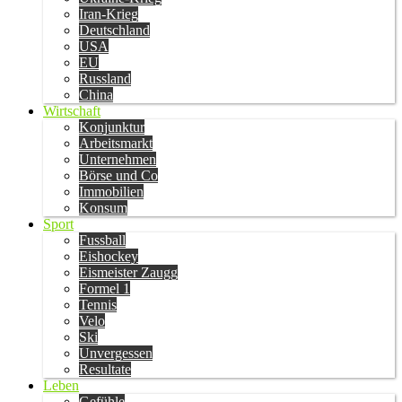
Iran-Krieg
Deutschland
USA
EU
Russland
China
Wirtschaft
Konjunktur
Arbeitsmarkt
Unternehmen
Börse und Co
Immobilien
Konsum
Sport
Fussball
Eishockey
Eismeister Zaugg
Formel 1
Tennis
Velo
Ski
Unvergessen
Resultate
Leben
Gefühle