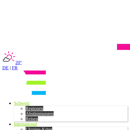
20°
DE
|
FR
Schweiz
Regionen
Abstimmungen
Reisen
International
Ukraine-Krieg