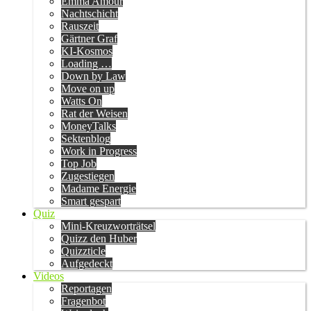
Emma Amour
Nachtschicht
Rauszeit
Gärtner Graf
KI-Kosmos
Loading …
Down by Law
Move on up
Watts On
Rat der Weisen
MoneyTalks
Sektenblog
Work in Progress
Top Job
Zugestiegen
Madame Energie
Smart gespart
Quiz
Mini-Kreuzworträtsel
Quizz den Huber
Quizzticle
Aufgedeckt
Videos
Reportagen
Fragenbot