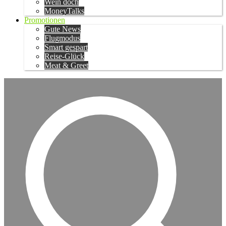
Wein doch
MoneyTalks
Promotionen
Gute News
Flugmodus
Smart gespart
Reise-Glück
Meat & Greet