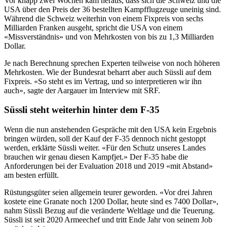
Vor knapp zwei Wochen kam heraus, dass sich die Schweiz und die
USA über den Preis der 36 bestellten Kampfflugzeuge uneinig sind.
Während die Schweiz weiterhin von einem Fixpreis von sechs
Milliarden Franken ausgeht, spricht die USA von einem
«Missverständnis» und von Mehrkosten von bis zu 1,3 Milliarden
Dollar.
Je nach Berechnung sprechen Experten teilweise von noch höheren
Mehrkosten. Wie der Bundesrat beharrt aber auch Süssli auf dem
Fixpreis. «So steht es im Vertrag, und so interpretieren wir ihn
auch», sagte der Aargauer im Interview mit SRF.
Süssli steht weiterhin hinter dem F-35
Wenn die nun anstehenden Gespräche mit den USA kein Ergebnis
bringen würden, soll der Kauf der F-35 dennoch nicht gestoppt
werden, erklärte Süssli weiter. «Für den Schutz unseres Landes
brauchen wir genau diesen Kampfjet.» Der F-35 habe die
Anforderungen bei der Evaluation 2018 und 2019 «mit Abstand»
am besten erfüllt.
Rüstungsgüter seien allgemein teurer geworden. «Vor drei Jahren
kostete eine Granate noch 1200 Dollar, heute sind es 7400 Dollar»,
nahm Süssli Bezug auf die veränderte Weltlage und die Teuerung.
Süssli ist seit 2020 Armeechef und tritt Ende Jahr von seinem Job