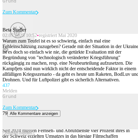
Zum Kommentar
Beta Stadler
02.07.2025 10:52
registriert Mai 2020
Beitrag melden
Warum zum Teufel ist es so schwierig, einfach mal eine
Fehleinschätzung zuzugeben? Gerade mit der Situation in der Ukrain
ist es doch so einfach wie nie, die getürkte Evaluation mit der
Begründung von "technologisch veränderter Kriegsführung"
rückgängig zu machen, resp. eine Neubeurteilung aufzusetzen. Die
Kampfjets sind nun wirklich nicht der entscheidende Faktor in einem
allfälligen Kriegsszenario - da geht es heute um Raketen, BodLuv un
Drohnen. Und für Luftpolizei gibt es sicherlich Alternativen.
43
7
Melden
Zum Kommentar
79
Alle Kommentare anzeigen
Lex Netflix zeigt Wirkung: Investitionen in Schweizer Film steigen
deutlich
Seit 2024 müssen Fernseh- und Abrufdienste vier Prozent ihres in
Beitrag melden
der Schweiz erzielten Umsatzes in das hiesige Filmschaffen