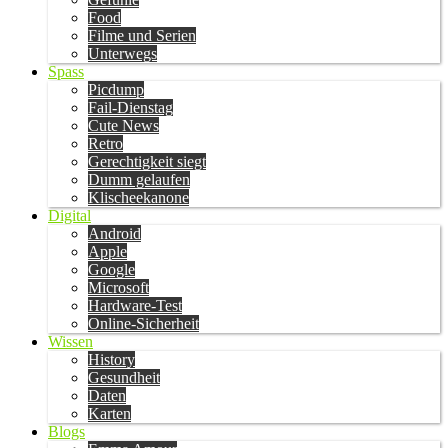
Food
Filme und Serien
Unterwegs
Spass
Picdump
Fail-Dienstag
Cute News
Retro
Gerechtigkeit siegt
Dumm gelaufen
Klischeekanone
Digital
Android
Apple
Google
Microsoft
Hardware-Test
Online-Sicherheit
Wissen
History
Gesundheit
Daten
Karten
Blogs