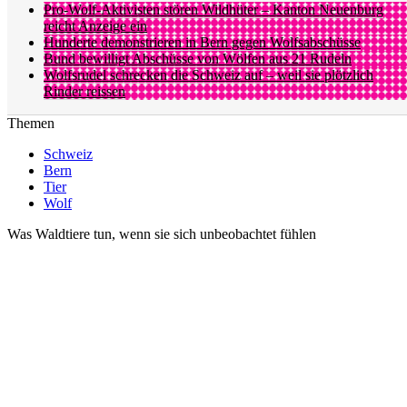
Pro-Wolf-Aktivisten stören Wildhüter – Kanton Neuenburg
reicht Anzeige ein
Hunderte demonstrieren in Bern gegen Wolfsabschüsse
Bund bewilligt Abschüsse von Wölfen aus 21 Rudeln
Wolfsrudel schrecken die Schweiz auf – weil sie plötzlich
Rinder reissen
Themen
Schweiz
Bern
Tier
Wolf
Was Waldtiere tun, wenn sie sich unbeobachtet fühlen