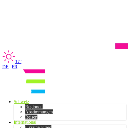
17°
DE
|
FR
Schweiz
Regionen
Abstimmungen
Reisen
International
Ukraine-Krieg