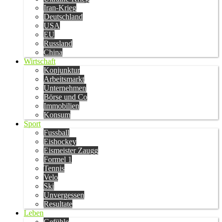
Iran-Krieg
Deutschland
USA
EU
Russland
China
Wirtschaft
Konjunktur
Arbeitsmarkt
Unternehmen
Börse und Co
Immobilien
Konsum
Sport
Fussball
Eishockey
Eismeister Zaugg
Formel 1
Tennis
Velo
Ski
Unvergessen
Resultate
Leben
Gefühle