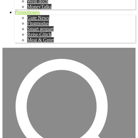
Wein doch
MoneyTalks
Promotionen
Gute News
Flugmodus
Smart gespart
Reise-Glück
Meat & Greet