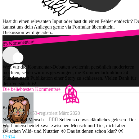
Hast du einen relevanten Input oder hast du einen Fehler entdeckt? D
kannst uns dein Anliegen gerne via Formular übermitteln.
Diskussion wird geladen...
85 Kommentare
Zum Login
Weil wir die Kommentar-Debatten weiterhin persönlich moderieren
möchten, sehen wir uns gezwungen, die Kommentarfunktion 24
Stunden nach Publikation einer Story zu schliessen. Vielen Dank für
dein Verständnis!
Die beliebtesten Kommentare
Kritiker 2.1
30.09.2025 19:53
registriert März 2020
Nutztier und Mensch... 🤦🏼‍♂️ Selten so etwas dämliches gelesen. Der
Wolf unterscheidet zwar zwischen Mensch und Tier, nicht aber
zwischen Wild- und Nutztier. 🤨 Das ist denen schon klar? 🤔
126
14