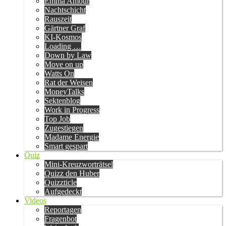
Emma Amour
Nachtschicht
Rauszeit
Gärtner Graf
KI-Kosmos
Loading …
Down by Law
Move on up
Watts On
Rat der Weisen
MoneyTalks
Sektenblog
Work in Progress
Top Job
Zugestiegen
Madame Energie
Smart gespart
Quiz
Mini-Kreuzworträtsel
Quizz den Huber
Quizzticle
Aufgedeckt
Videos
Reportagen
Fragenbot