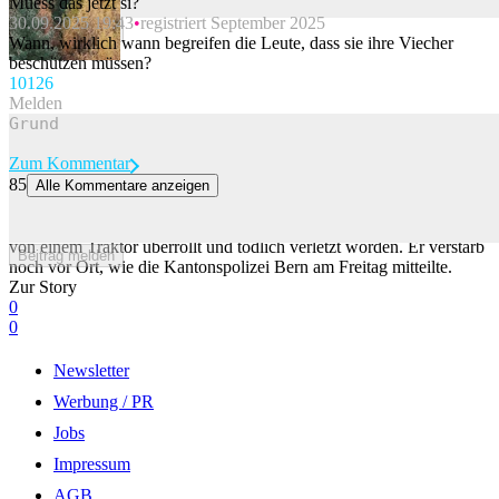
Muess das jetzt si?
30.09.2025 19:43
registriert September 2025
Beitrag melden
Wann, wirklich wann begreifen die Leute, dass sie ihre Viecher
beschützen müssen?
101
26
Melden
Zum Kommentar
85
Alle Kommentare anzeigen
Mann im Emmental von Traktor überrollt und tödlich verletzt
Ein 67-jähriger Mann ist am Donnerstag im bernischen Dürrenroth
von einem Traktor überrollt und tödlich verletzt worden. Er verstarb
Beitrag melden
noch vor Ort, wie die Kantonspolizei Bern am Freitag mitteilte.
Zur Story
0
0
Newsletter
Werbung / PR
Jobs
Impressum
AGB