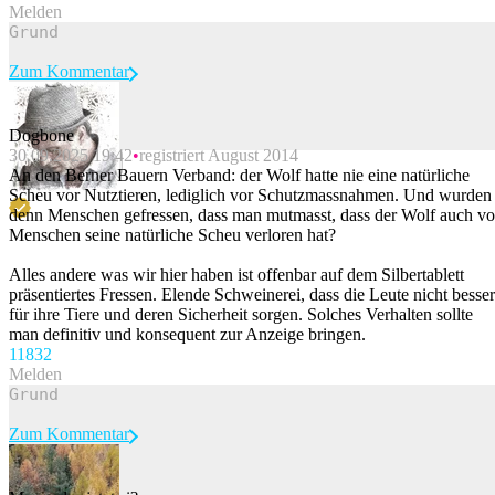
Melden
Zum Kommentar
Dogbone
30.09.2025 19:42
registriert August 2014
Beitrag melden
An den Berner Bauern Verband: der Wolf hatte nie eine natürliche
Scheu vor Nutztieren, lediglich vor Schutzmassnahmen. Und wurden
denn Menschen gefressen, dass man mutmasst, dass der Wolf auch vo
Menschen seine natürliche Scheu verloren hat?
Alles andere was wir hier haben ist offenbar auf dem Silbertablett
präsentiertes Fressen. Elende Schweinerei, dass die Leute nicht besser
für ihre Tiere und deren Sicherheit sorgen. Solches Verhalten sollte
man definitiv und konsequent zur Anzeige bringen.
118
32
Melden
Zum Kommentar