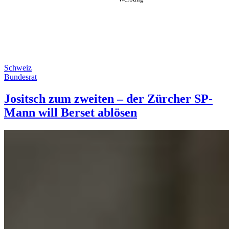
Schweiz
Bundesrat
Jositsch zum zweiten – der Zürcher SP-
Mann will Berset ablösen