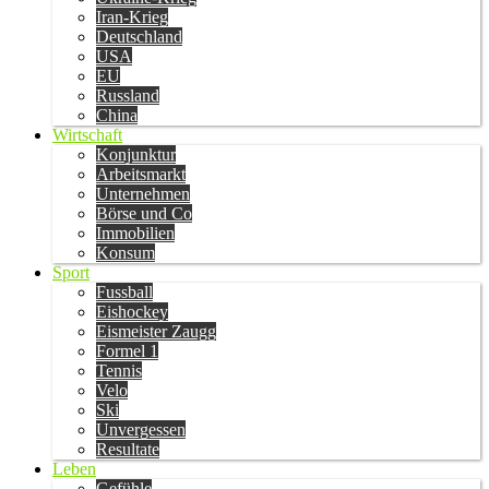
Iran-Krieg
Deutschland
USA
EU
Russland
China
Wirtschaft
Konjunktur
Arbeitsmarkt
Unternehmen
Börse und Co
Immobilien
Konsum
Sport
Fussball
Eishockey
Eismeister Zaugg
Formel 1
Tennis
Velo
Ski
Unvergessen
Resultate
Leben
Gefühle