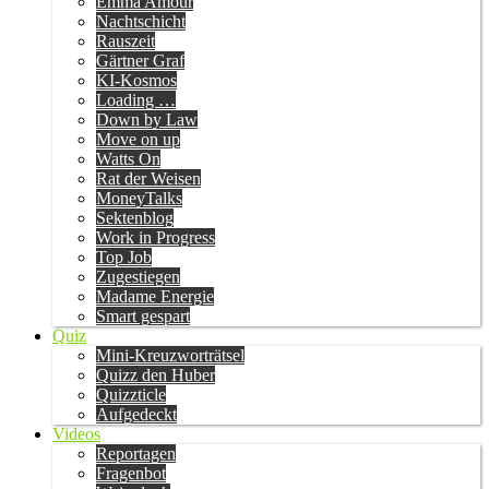
Emma Amour
Nachtschicht
Rauszeit
Gärtner Graf
KI-Kosmos
Loading …
Down by Law
Move on up
Watts On
Rat der Weisen
MoneyTalks
Sektenblog
Work in Progress
Top Job
Zugestiegen
Madame Energie
Smart gespart
Quiz
Mini-Kreuzworträtsel
Quizz den Huber
Quizzticle
Aufgedeckt
Videos
Reportagen
Fragenbot