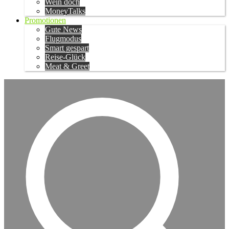
Wein doch
MoneyTalks
Promotionen
Gute News
Flugmodus
Smart gespart
Reise-Glück
Meat & Greet