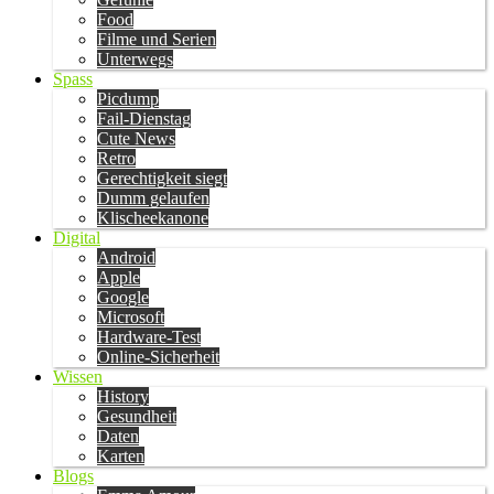
Food
Filme und Serien
Unterwegs
Spass
Picdump
Fail-Dienstag
Cute News
Retro
Gerechtigkeit siegt
Dumm gelaufen
Klischeekanone
Digital
Android
Apple
Google
Microsoft
Hardware-Test
Online-Sicherheit
Wissen
History
Gesundheit
Daten
Karten
Blogs