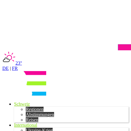
23°
DE
|
FR
Schweiz
Regionen
Abstimmungen
Reisen
International
Ukraine-Krieg