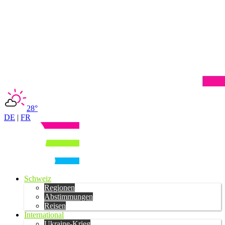
28°
DE
|
FR
Schweiz
Regionen
Abstimmungen
Reisen
International
Ukraine-Krieg