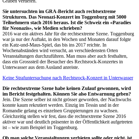
Gräben vertiefen.
Sie untersuchten im GRA-Bericht auch rechtsextreme
Strukturen. Das Neonazi-Konzert im Toggenburg mit 5000
Teilnehmern stach 2016 heraus. Ist die Schweiz ein «Paradies
für Neonazis», wie Medien schrieben?
2016 war ein aktives Jahr für die rechtsextreme Szene. Toggenburg
war ja nur der Auftakt, in den Wochen und Monaten darauf folgte
ein Katz-und-Maus-Spiel, das bis ins 2017 reichte. In
Wochenabständen wird versucht, an verschiedensten Orten
Veranstaltungen durchzuführen. Man muss aber auch festhalten,
dass ein Grosssteil der Besucher des Rechtsrock-Konzertes in
Unterwasser aus dem Ausland anreiste.
Keine Strafuntersuchung nach Rechtsrock-Konzert in Unterwasser
Die rechtsextreme Szene habe keinen Zulauf gewonnen, wird
im Bericht festgehalten. Können Sie also Entwarnung geben?
Jein. Die Szene selber ist nicht grösser geworden, der Nachwuchs
konnte kaum rekrutiert werden. Einzig im Tessin und in der
Romandie gelang es einzelnen Gruppierungen zu wachsen.
Gleichzeitig stellen wir fest, dass die rechtsextreme Szene 2016
aktiver war und deutlich präsenter in der Öffentlichkeit aufgetreten
ist – wie zum Beispiel im Toggenburg.
Ob man solche Veranstaltungen verbieten sollte oder nicht, ist