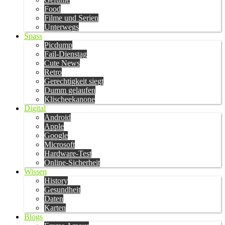
Food
Filme und Serien
Unterwegs
Spass
Picdump
Fail-Dienstag
Cute News
Retro
Gerechtigkeit siegt
Dumm gelaufen
Klischeekanone
Digital
Android
Apple
Google
Microsoft
Hardware-Test
Online-Sicherheit
Wissen
History
Gesundheit
Daten
Karten
Blogs