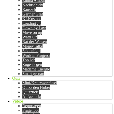
Emma Amour
Nachtschicht
Rauszeit
Gärtner Graf
KI-Kosmos
Loading …
Down by Law
Move on up
Watts On
Rat der Weisen
MoneyTalks
Sektenblog
Work in Progress
Top Job
Zugestiegen
Madame Energie
Smart gespart
Quiz
Mini-Kreuzworträtsel
Quizz den Huber
Quizzticle
Aufgedeckt
Videos
Reportagen
Fragenbot