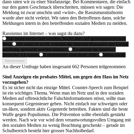
dann raten wir zu einer Strafanzeige. Bei Kommentaren, die einfach
nur den guten Geschmack überschreiten, müssen wir sagen: Die
Meldung ist zwar unschön und «wüst», die Rassismusstrafnorm
wurde aber nicht verletzt. Wir raten den Betroffenen dann, solche
Meldungen intern in den betreffenden sozialen Medien zu melden.
Rassismus im Internet – was sagst du dazu?
Das muss verhindert werden. Nicht aber auf gesetzgeberischem
Weg.
Mir wäre es recht, würden die Internet-Rassisten per Gesetz
ausfindig gemacht werden können.
Rassismus im Internet?
Bemerke ich kaum.
Kommentare sind doof. Alle.
Weiss nicht.
Abstimmen
An dieser Umfrage haben insgesamt
662 Personen
teilgenommen
Sind Anzeigen ein probates Mittel, um gegen den Hass im Netz
vorzugehen?
Es ist sicher nicht das einzige Mittel. Counter-Speech zum Beispiel
ist ein wichtiges Thema. Wenn man im Netz und in den sozialen
Medien auf offensichtliche Falschinformationen stösst, sollte man
konsequent Gegensteuer geben. Nicht einfach nur schweigen oder
un-liken, sondern aktiv Gegenrede betreiben. Fakten sind die beste
Waffe gegen Populismus. Die Prävention sollte ebenfalls gestärkt
werden. Nach wie vor wird dem verantwortungsvollen Umgang mit
den sozialen Medien zu wenig Beachtung geschenkt – gerade im
Schulbereich besteht hier grosser Nachholbedarf.