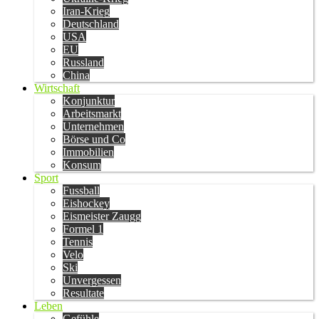
Iran-Krieg
Deutschland
USA
EU
Russland
China
Wirtschaft
Konjunktur
Arbeitsmarkt
Unternehmen
Börse und Co
Immobilien
Konsum
Sport
Fussball
Eishockey
Eismeister Zaugg
Formel 1
Tennis
Velo
Ski
Unvergessen
Resultate
Leben
Gefühle