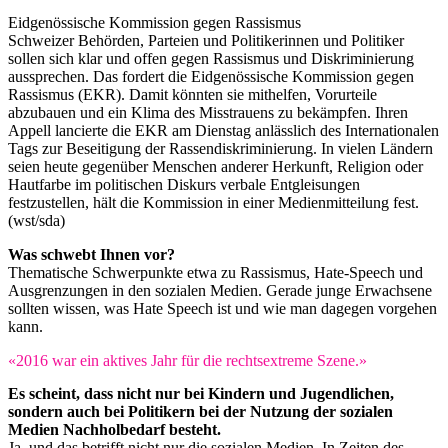
Eidgenössische Kommission gegen Rassismus
Schweizer Behörden, Parteien und Politikerinnen und Politiker
sollen sich klar und offen gegen Rassismus und Diskriminierung
aussprechen. Das fordert die Eidgenössische Kommission gegen
Rassismus (EKR). Damit könnten sie mithelfen, Vorurteile
abzubauen und ein Klima des Misstrauens zu bekämpfen. Ihren
Appell lancierte die EKR am Dienstag anlässlich des Internationalen
Tags zur Beseitigung der Rassendiskriminierung. In vielen Ländern
seien heute gegenüber Menschen anderer Herkunft, Religion oder
Hautfarbe im politischen Diskurs verbale Entgleisungen
festzustellen, hält die Kommission in einer Medienmitteilung fest.
(wst/sda)
Was schwebt Ihnen vor?
Thematische Schwerpunkte etwa zu Rassismus, Hate-Speech und
Ausgrenzungen in den sozialen Medien. Gerade junge Erwachsene
sollten wissen, was Hate Speech ist und wie man dagegen vorgehen
kann.
«2016 war ein aktives Jahr für die rechtsextreme Szene.»
Es scheint, dass nicht nur bei Kindern und Jugendlichen,
sondern auch bei Politikern bei der Nutzung der sozialen
Medien Nachholbedarf besteht.
Ja, und das betrifft nicht nur die sozialen Medien. In Zeiten des