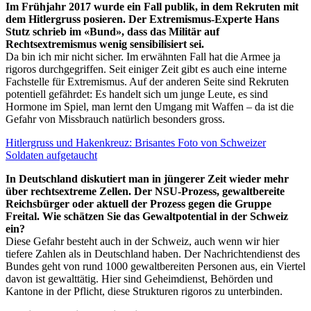
Im Frühjahr 2017 wurde ein Fall publik, in dem Rekruten mit
dem Hitlergruss posieren. Der Extremismus-Experte Hans
Stutz schrieb im «Bund», dass das Militär auf
Rechtsextremismus wenig sensibilisiert sei.
Da bin ich mir nicht sicher. Im erwähnten Fall hat die Armee ja
rigoros durchgegriffen. Seit einiger Zeit gibt es auch eine interne
Fachstelle für Extremismus. Auf der anderen Seite sind Rekruten
potentiell gefährdet: Es handelt sich um junge Leute, es sind
Hormone im Spiel, man lernt den Umgang mit Waffen – da ist die
Gefahr von Missbrauch natürlich besonders gross.
Hitlergruss und Hakenkreuz: Brisantes Foto von Schweizer
Soldaten aufgetaucht
In Deutschland diskutiert man in jüngerer Zeit wieder mehr
über rechtsextreme Zellen. Der NSU-Prozess, gewaltbereite
Reichsbürger oder aktuell der Prozess gegen die Gruppe
Freital. Wie schätzen Sie das Gewaltpotential in der Schweiz
ein?
Diese Gefahr besteht auch in der Schweiz, auch wenn wir hier
tiefere Zahlen als in Deutschland haben. Der Nachrichtendienst des
Bundes geht von rund 1000 gewaltbereiten Personen aus, ein Viertel
davon ist gewalttätig. Hier sind Geheimdienst, Behörden und
Kantone in der Pflicht, diese Strukturen rigoros zu unterbinden.