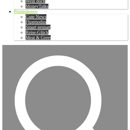
Wein doch
MoneyTalks
Promotionen
Gute News
Flugmodus
Smart gespart
Reise-Glück
Meat & Greet