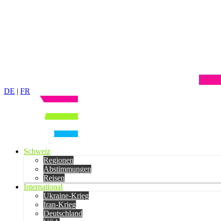
DE
|
FR
Schweiz
Regionen
Abstimmungen
Reisen
International
Ukraine-Krieg
Iran-Krieg
Deutschland