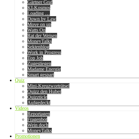
Gärtner Graf
KI-Kosmos
Loading …
Down by Law
Move on up
Watts On
Rat der Weisen
MoneyTalks
Sektenblog
Work in Progress
Top Job
Zugestiegen
Madame Energie
Smart gespart
Quiz
Mini-Kreuzworträtsel
Quizz den Huber
Quizzticle
Aufgedeckt
Videos
Reportagen
Fragenbot
Wein doch
MoneyTalks
Promotionen