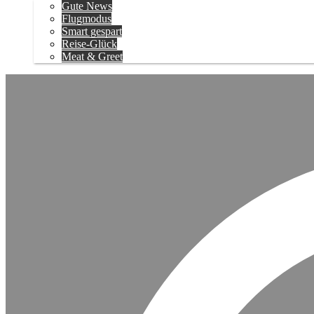
Gute News
Flugmodus
Smart gespart
Reise-Glück
Meat & Greet