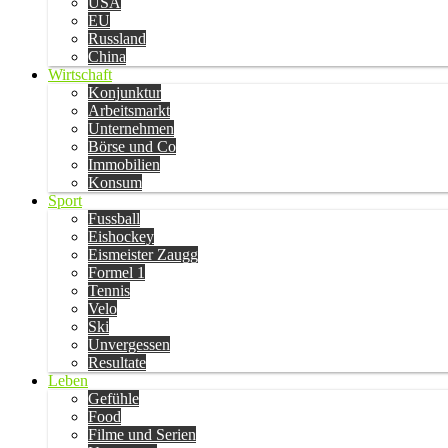
USA
EU
Russland
China
Wirtschaft
Konjunktur
Arbeitsmarkt
Unternehmen
Börse und Co
Immobilien
Konsum
Sport
Fussball
Eishockey
Eismeister Zaugg
Formel 1
Tennis
Velo
Ski
Unvergessen
Resultate
Leben
Gefühle
Food
Filme und Serien