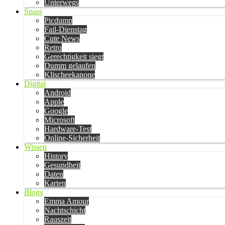
Unterwegs
Spass
Picdump
Fail-Dienstag
Cute News
Retro
Gerechtigkeit siegt
Dumm gelaufen
Klischeekanone
Digital
Android
Apple
Google
Microsoft
Hardware-Test
Online-Sicherheit
Wissen
History
Gesundheit
Daten
Karten
Blogs
Emma Amour
Nachtschicht
Rauszeit