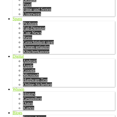
Food
Filme und Serien
Unterwegs
Spass
Picdump
Fail-Dienstag
Cute News
Retro
Gerechtigkeit siegt
Dumm gelaufen
Klischeekanone
Digital
Android
Apple
Google
Microsoft
Hardware-Test
Online-Sicherheit
Wissen
History
Gesundheit
Daten
Karten
Blogs