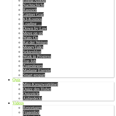
Emma Amour
Nachtschicht
Rauszeit
Gärtner Graf
KI-Kosmos
Loading …
Down by Law
Move on up
Watts On
Rat der Weisen
MoneyTalks
Sektenblog
Work in Progress
Top Job
Zugestiegen
Madame Energie
Smart gespart
Quiz
Mini-Kreuzworträtsel
Quizz den Huber
Quizzticle
Aufgedeckt
Videos
Reportagen
Fragenbot