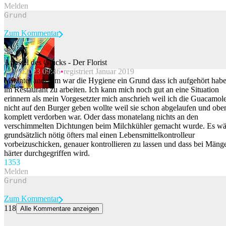
Melden
Zum Kommentar
Apostel des Glücks - Der Florist
19.10.2023 09:46
registriert Januar 2019
Beitrag melden
Mitunter anderem war die Hygiene ein Grund dass ich aufgehört hab
im Restaurant zu arbeiten. Ich kann mich noch gut an eine Situation
erinnern als mein Vorgesetzter mich anschrieh weil ich die Guacamol
nicht auf den Burger geben wollte weil sie schon abgelaufen und obe
komplett verdorben war. Oder dass monatelang nichts an den
verschimmelten Dichtungen beim Milchkühler gemacht wurde. Es wä
grundsätzlich nötig öfters mal einen Lebensmittelkontrolleur
vorbeizuschicken, genauer kontrollieren zu lassen und dass bei Mäng
härter durchgegriffen wird.
135
3
Melden
Zum Kommentar
118
Alle Kommentare anzeigen
Sieben Kilometer Rückreise-Stau vor dem Gotthard