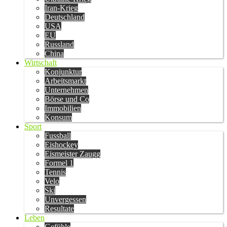
Iran-Krieg
Deutschland
USA
EU
Russland
China
Wirtschaft
Konjunktur
Arbeitsmarkt
Unternehmen
Börse und Co
Immobilien
Konsum
Sport
Fussball
Eishockey
Eismeister Zaugg
Formel 1
Tennis
Velo
Ski
Unvergessen
Resultate
Leben
Gefühle