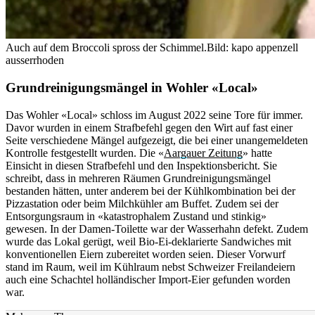
Auch auf dem Broccoli spross der Schimmel.
Bild: kapo appenzell
ausserrhoden
Grundreinigungsmängel in Wohler «Local»
Das Wohler «Local» schloss im August 2022 seine Tore für immer.
Davor wurden in einem Strafbefehl gegen den Wirt auf fast einer
Seite verschiedene Mängel aufgezeigt, die bei einer unangemeldeten
Kontrolle festgestellt wurden. Die «
Aargauer Zeitung
» hatte
Einsicht in diesen Strafbefehl und den Inspektionsbericht. Sie
schreibt, dass in mehreren Räumen Grundreinigungsmängel
bestanden hätten, unter anderem bei der Kühlkombination bei der
Pizzastation oder beim Milchkühler am Buffet. Zudem sei der
Entsorgungsraum in «katastrophalem Zustand und stinkig»
gewesen. In der Damen-Toilette war der Wasserhahn defekt. Zudem
wurde das Lokal gerügt, weil Bio-Ei-deklarierte Sandwiches mit
konventionellen Eiern zubereitet worden seien. Dieser Vorwurf
stand im Raum, weil im Kühlraum nebst Schweizer Freilandeiern
auch eine Schachtel holländischer Import-Eier gefunden worden
war.