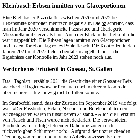
Kleinbasel: Erbsen inmitten von Glaceportionen
Eine Kleinbasler Pizzeria fiel zwischen 2020 und 2022 bei
Lebensmittelkontrollen mehrfach negativ auf. Die
bz
schreibt, dass
man im Jahr 2020 verschimmelte Pizzasauce und überlagerte
Mozzarella und Cervelats fand. Auch der Blick in die Tiefkühltruhe
war unappetitlich: Die Erbsen lagen inmitten von Glaceportionen
und in den Tortelloni lag rohes Pouletfleisch. Die Kontrollen in den
Jahren 2021 und 2022 fielen ebenfalls mangelhaft aus – die
Ergebnisse der Kontrolle im Jahr 2023 stehen noch aus.
Verdorbenes Frittieröl in Gossau, St.Gallen
Das «
Tagblatt
» erzählte 2021 die Geschichte einer Gossauer Beiz,
welche die Hygienevorschriften auch nach mehreren Kontrollen
über mehrere Jahre hinweg nicht erfüllen konnte.
Im Strafbefehl stand, dass der Zustand im September 2019 wie folgt
war: «Der Fussboden, Ecken, Nischen und Bereiche hinter den
Küchengeräten waren in unsauberem Zustand.» Auch die Herkunft
von Fleisch und Fisch wurde nicht deklariert. Die verwendeten
Produkte waren infolge fehlender Datierung zudem nicht
rückverfolgbar. Schlimmer noch: «Aufgrund der unzureichenden
Trennung von reinen und unreinen Arbeitsprozessen bei der