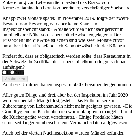
Zubereitung von Lebensmitteln bestand das Risiko von
Kreuzkontamination bereits zubereiteter, verzehrfertiger Speisen.»
Knapp zwei Monate später, im November 2019, folgte der zweite
Besuch. Von Besserung war aber keine Spur – im
Inspektionsbericht stand: «Abfälle wurden nicht sachgerecht in
unmittelbarer Nähe von Lebensmittel zwischengelagert.» Der
Fussboden und die Arbeitsflächen sind wie zwei Monate zuvor
unsauber. Plus: «Es befand sich Schmutzwäsche in der Küche.»
Findest du, dass es obligatorisch werden sollte, dass Restaurants in
der Schweiz ihr Zertifikat der Lebensmittelkontrolle gut sichtbar
aufhängen?
Ja
Nein
Abstimmen
An dieser Umfrage haben insgesamt
4207 Personen
teilgenommen
Aller guten Dinge sind drei, aber bei der Inspektion im Jahr 2020
wurden ebenfalls Mängel festgestellt: Das Frittieröl sei zur
Zubereitung von Lebensmitteln nicht mehr geeignet gewesen. «Die
Grundhygiene im Küchenbereich war umfangreich mangelhaft und
die Küchengeräte waren verschmutzt.» Einige Produkte hätten
schon seit längerem überschrittene Verbrauchsdaten aufgewiesen.
Auch bei der vierten Nachinspektion wurden Mängel gefunden,