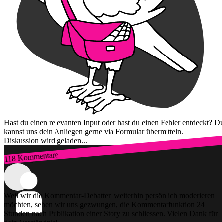
Hast du einen relevanten Input oder hast du einen Fehler entdeckt? D
kannst uns dein Anliegen gerne via Formular übermitteln.
Diskussion wird geladen...
118 Kommentare
Zum Login
Weil wir die Kommentar-Debatten weiterhin persönlich moderieren
möchten, sehen wir uns gezwungen, die Kommentarfunktion 24
Stunden nach Publikation einer Story zu schliessen. Vielen Dank für