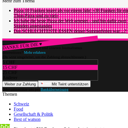
Mehr zum Thema
Pizza 10 Franken teurer als vor einem Jahr: «38 Franken für ei
Thon-Pizza sind zu viel»
Ich habe die beste Pizza der Welt getestet – und bin dafür zwei
Stunden angestanden
Das SCHLECHTESTE ESSEN deiner Sommerferien war ...?
DANKE FÜR DIE ♥
Würdest du gerne watson und unseren Journalismus
unterstützen?
Mehr erfahren
(Du wirst umgeleitet, um die Zahlung abzuschliessen.)
5 CHF
15 CHF
25 CHF
Anderer
Weiter zur Zahlung
Mit Twint unterstützen
Oder unterstütze uns per
Banküberweisung
.
Themen
Schweiz
Food
Gesellschaft & Politik
Best of watson