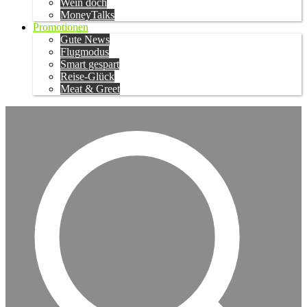
Wein doch
MoneyTalks
Promotionen
Gute News
Flugmodus
Smart gespart
Reise-Glück
Meat & Greet