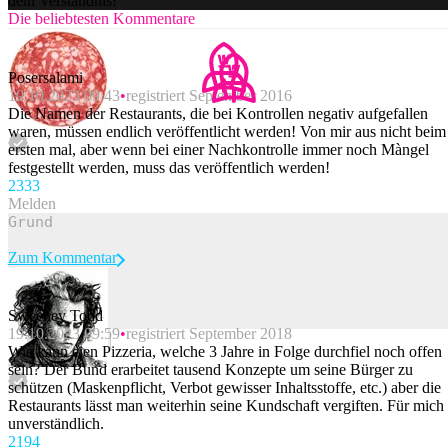
dein Verständnis!
Die beliebtesten Kommentare
Posersalami
19.10.2023 09:43
registriert September 2016
Die Namen der Restaurants, die bei Kontrollen negativ aufgefallen
waren, müssen endlich veröffentlicht werden! Von mir aus nicht beim
ersten mal, aber wenn bei einer Nachkontrolle immer noch Màngel
festgestellt werden, muss das veröffentlich werden!
233
3
Melden
Zum Kommentar
Sweeney Todd
19.10.2023 09:59
registriert September 2018
Beitrag melden
Wie kann eien Pizzeria, welche 3 Jahre in Folge durchfiel noch offen
sein? Der Bund erarbeitet tausend Konzepte um seine Bürger zu
schützen (Maskenpflicht, Verbot gewisser Inhaltsstoffe, etc.) aber die
Restaurants lässt man weiterhin seine Kundschaft vergiften. Für mich
unverständlich.
219
4