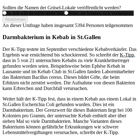
Sollten die Namen der Grüsel-Lokale veröffentlicht werden?
Ja, ich will da nicht mehr hin.
Nein, sie können sich verbessern.
Abstimmen
An dieser Umfrage haben insgesamt
5394 Personen
teilgenommen
Darmbakterium in Kebab in St.Gallen
Der K-Tipp testete im September verschiedene Kebabverkäufer. Das
Ergebnis war ernüchternd bis schockierend. So schreibt der
K-Tipp
,
dass in 5 von 21 untersuchten Kebabs zu viele Krankheitserreger
gefunden worden seien. Beispielsweise beim Ephèse Kebab in
Lausanne und im Kebab Club in St.Gallen fanden Labormitarbeiter
das Bakterium Bacillus cereus. Dieses bildet Gifte, die beim
Erhitzen nicht zerstört werden. Die Aufnahme von diesen Bakterien
kann Erbrechen und Durchfall verursachen.
Weiter hält der K-Tipp fest, dass in einem Kebab aus einem Lokal in
St.Gallen Escherichia Coli gefunden wurden. Dies ist ein
Darmbakterium. Der Grenzwert für dieses Bakterium liegt bei 100
Kolonien pro Gramm, der untersuchte Kebab enthielt aber über
sieben Mal so viele Darmbakterien. Manche Varianten dieses
Bakteriums können gefährliche Erkrankungen wie schwere
Lebensmittelvergiftungen verursachen, schreibt der K-Tipp.