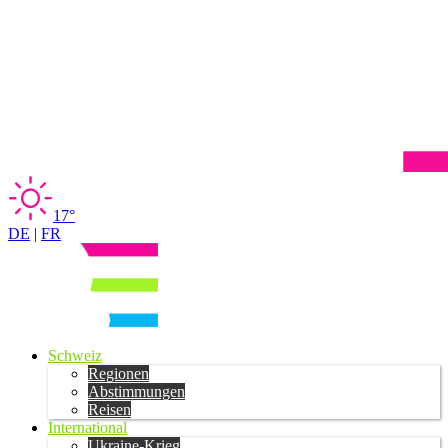
17°
DE
|
FR
Schweiz
Regionen
Abstimmungen
Reisen
International
Ukraine-Krieg