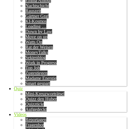
Emma Amour
Nachtschicht
Rauszeit
Gärtner Graf
KI-Kosmos
Loading …
Down by Law
Move on up
Watts On
Rat der Weisen
MoneyTalks
Sektenblog
Work in Progress
Top Job
Zugestiegen
Madame Energie
Smart gespart
Quiz
Mini-Kreuzworträtsel
Quizz den Huber
Quizzticle
Aufgedeckt
Videos
Reportagen
Fragenbot