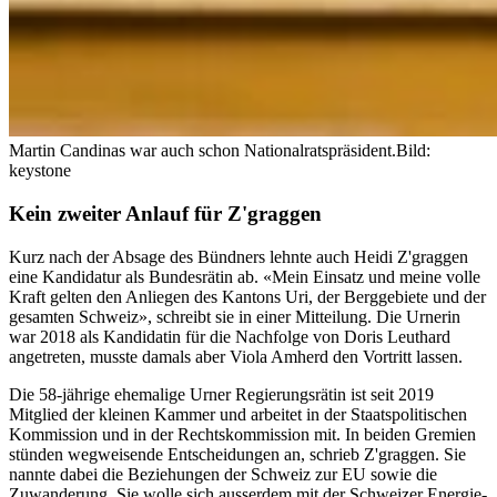
Martin Candinas war auch schon Nationalratspräsident.
Bild:
keystone
Kein zweiter Anlauf für Z'graggen
Kurz nach der Absage des Bündners lehnte auch Heidi Z'graggen
eine Kandidatur als Bundesrätin ab. «Mein Einsatz und meine volle
Kraft gelten den Anliegen des Kantons Uri, der Berggebiete und der
gesamten Schweiz», schreibt sie in einer Mitteilung. Die Urnerin
war 2018 als Kandidatin für die Nachfolge von Doris Leuthard
angetreten, musste damals aber Viola Amherd den Vortritt lassen.
Die 58-jährige ehemalige Urner Regierungsrätin ist seit 2019
Mitglied der kleinen Kammer und arbeitet in der Staatspolitischen
Kommission und in der Rechtskommission mit. In beiden Gremien
stünden wegweisende Entscheidungen an, schrieb Z'graggen. Sie
nannte dabei die Beziehungen der Schweiz zur EU sowie die
Zuwanderung. Sie wolle sich ausserdem mit der Schweizer Energie-