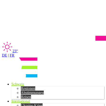
23°
DE
|
FR
Schweiz
Regionen
Abstimmungen
Reisen
International
Ukraine-Krieg