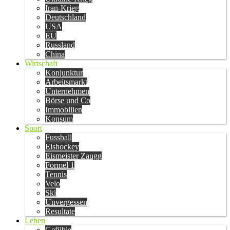
Iran-Krieg
Deutschland
USA
EU
Russland
China
Wirtschaft
Konjunktur
Arbeitsmarkt
Unternehmen
Börse und Co
Immobilien
Konsum
Sport
Fussball
Eishockey
Eismeister Zaugg
Formel 1
Tennis
Velo
Ski
Unvergessen
Resultate
Leben
Gefühle