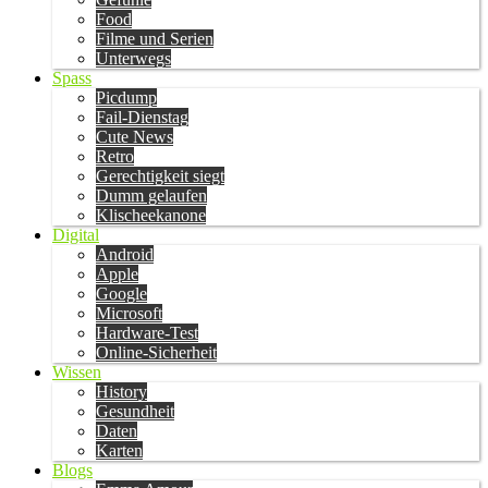
Food
Filme und Serien
Unterwegs
Spass
Picdump
Fail-Dienstag
Cute News
Retro
Gerechtigkeit siegt
Dumm gelaufen
Klischeekanone
Digital
Android
Apple
Google
Microsoft
Hardware-Test
Online-Sicherheit
Wissen
History
Gesundheit
Daten
Karten
Blogs