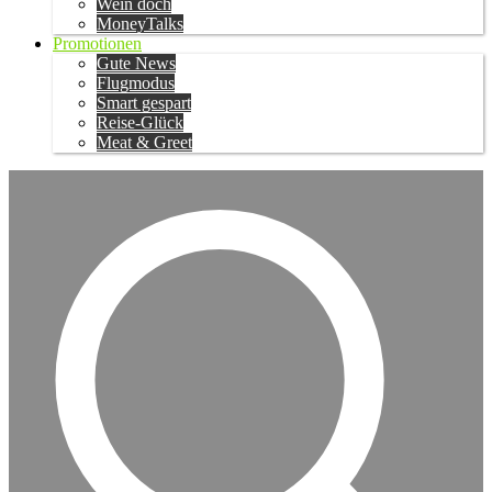
Wein doch
MoneyTalks
Promotionen
Gute News
Flugmodus
Smart gespart
Reise-Glück
Meat & Greet