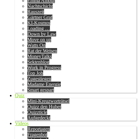
Emma Amour
Nachtschicht
Rauszeit
Gärtner Graf
KI-Kosmos
Loading …
Down by Law
Move on up
Watts On
Rat der Weisen
MoneyTalks
Sektenblog
Work in Progress
Top Job
Zugestiegen
Madame Energie
Smart gespart
Quiz
Mini-Kreuzworträtsel
Quizz den Huber
Quizzticle
Aufgedeckt
Videos
Reportagen
Fragenbot