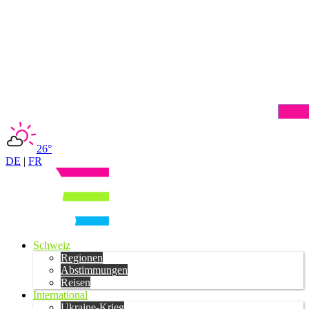
26°
DE
|
FR
Schweiz
Regionen
Abstimmungen
Reisen
International
Ukraine-Krieg