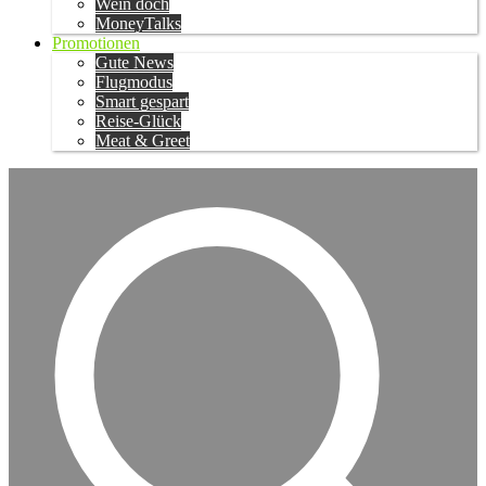
Wein doch
MoneyTalks
Promotionen
Gute News
Flugmodus
Smart gespart
Reise-Glück
Meat & Greet