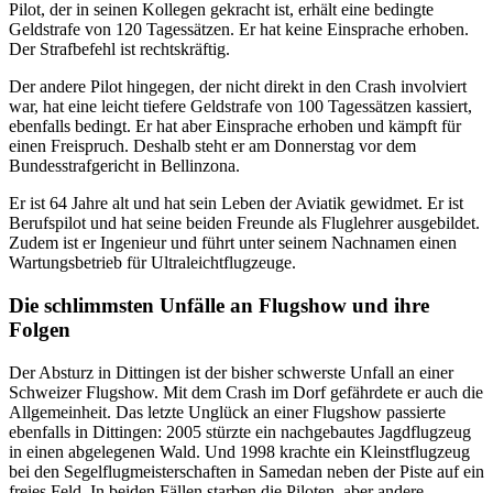
Pilot, der in seinen Kollegen gekracht ist, erhält eine bedingte
Geldstrafe von 120 Tagessätzen. Er hat keine Einsprache erhoben.
Der Strafbefehl ist rechtskräftig.
Der andere Pilot hingegen, der nicht direkt in den Crash involviert
war, hat eine leicht tiefere Geldstrafe von 100 Tagessätzen kassiert,
ebenfalls bedingt. Er hat aber Einsprache erhoben und kämpft für
einen Freispruch. Deshalb steht er am Donnerstag vor dem
Bundesstrafgericht in Bellinzona.
Er ist 64 Jahre alt und hat sein Leben der Aviatik gewidmet. Er ist
Berufspilot und hat seine beiden Freunde als Fluglehrer ausgebildet.
Zudem ist er Ingenieur und führt unter seinem Nachnamen einen
Wartungsbetrieb für Ultraleichtflugzeuge.
Die schlimmsten Unfälle an Flugshow und ihre
Folgen
Der Absturz in Dittingen ist der bisher schwerste Unfall an einer
Schweizer Flugshow. Mit dem Crash im Dorf gefährdete er auch die
Allgemeinheit. Das letzte Unglück an einer Flugshow passierte
ebenfalls in Dittingen: 2005 stürzte ein nachgebautes Jagdflugzeug
in einen abgelegenen Wald. Und 1998 krachte ein Kleinstflugzeug
bei den Segelflugmeisterschaften in Samedan neben der Piste auf ein
freies Feld. In beiden Fällen starben die Piloten, aber andere