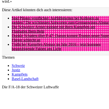
wird.»
Diese Artikel könnten dich auch interessieren:
Sind Piloten verpflichtet, Auffälligkeiten bei Kollegen zu
melden? Die wichtigsten Antworten zum Germanwings-Abstur
Die Schweizer Armee trainiert mit ihren Kampfjets am
Flughafen Bern-Belp
Dunkle Schatten über F-47: Darum kommt Trumps neuer Supe
Flieger schlecht an
Tödlicher Kampfjet-Absturz im Jahr 2016 – jetzt kommen
beunruhigende Fakten ans Licht
Themen
Schweiz
Justiz
Kampfjets
Basel-Landschaft
Die F/A-18 der Schweizer Luftwaffe