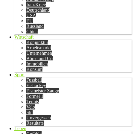
Iran-Krieg
Deutschland
USA
EU
Russland
China
Wirtschaft
Konjunktur
Arbeitsmarkt
Unternehmen
Börse und Co
Immobilien
Konsum
Sport
Fussball
Eishockey
Eismeister Zaugg
Formel 1
Tennis
Velo
Ski
Unvergessen
Resultate
Leben
Gefühle