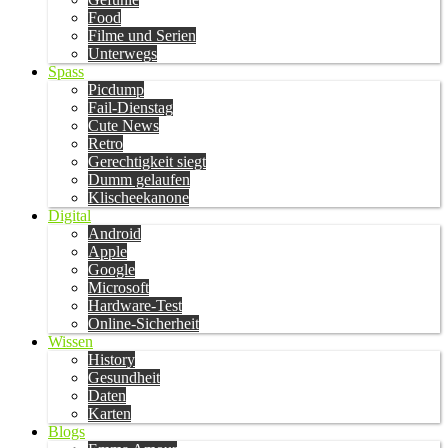
Food
Filme und Serien
Unterwegs
Spass
Picdump
Fail-Dienstag
Cute News
Retro
Gerechtigkeit siegt
Dumm gelaufen
Klischeekanone
Digital
Android
Apple
Google
Microsoft
Hardware-Test
Online-Sicherheit
Wissen
History
Gesundheit
Daten
Karten
Blogs