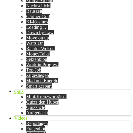
Emma Amour
Nachtschicht
Rauszeit
Gärtner Graf
KI-Kosmos
Loading …
Down by Law
Move on up
Watts On
Rat der Weisen
MoneyTalks
Sektenblog
Work in Progress
Top Job
Zugestiegen
Madame Energie
Smart gespart
Quiz
Mini-Kreuzworträtsel
Quizz den Huber
Quizzticle
Aufgedeckt
Videos
Reportagen
Fragenbot