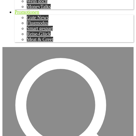
Wein doch
MoneyTalks
Promotionen
Gute News
Flugmodus
Smart gespart
Reise-Glück
Meat & Greet