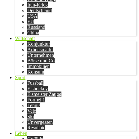
Iran-Krieg
Deutschland
USA
EU
Russland
China
Wirtschaft
Konjunktur
Arbeitsmarkt
Unternehmen
Börse und Co
Immobilien
Konsum
Sport
Fussball
Eishockey
Eismeister Zaugg
Formel 1
Tennis
Velo
Ski
Unvergessen
Resultate
Leben
Gefühle