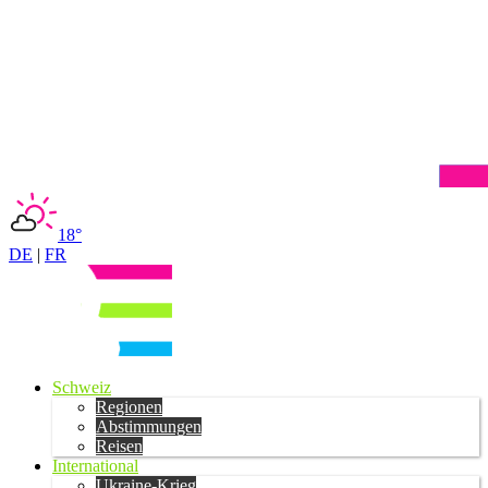
18°
DE
|
FR
Schweiz
Regionen
Abstimmungen
Reisen
International
Ukraine-Krieg