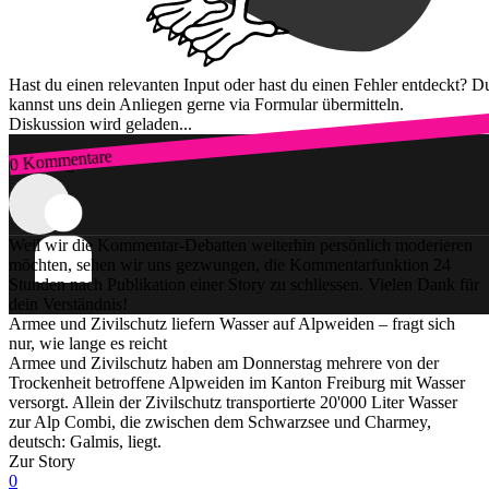
Hast du einen relevanten Input oder hast du einen Fehler entdeckt? D
kannst uns dein Anliegen gerne via Formular übermitteln.
Diskussion wird geladen...
0 Kommentare
Zum Login
Weil wir die Kommentar-Debatten weiterhin persönlich moderieren
möchten, sehen wir uns gezwungen, die Kommentarfunktion 24
Stunden nach Publikation einer Story zu schliessen. Vielen Dank für
dein Verständnis!
Armee und Zivilschutz liefern Wasser auf Alpweiden – fragt sich
nur, wie lange es reicht
Armee und Zivilschutz haben am Donnerstag mehrere von der
Trockenheit betroffene Alpweiden im Kanton Freiburg mit Wasser
versorgt. Allein der Zivilschutz transportierte 20'000 Liter Wasser
zur Alp Combi, die zwischen dem Schwarzsee und Charmey,
deutsch: Galmis, liegt.
Zur Story
0