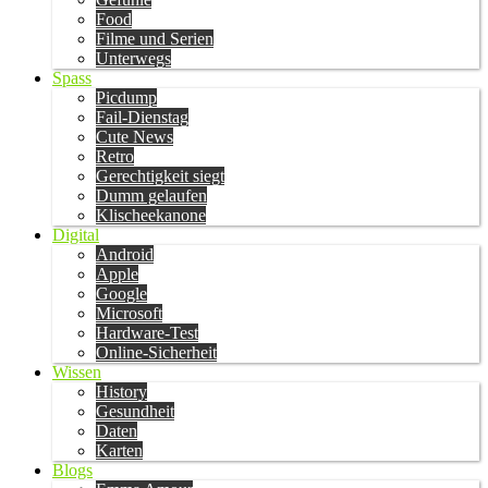
Food
Filme und Serien
Unterwegs
Spass
Picdump
Fail-Dienstag
Cute News
Retro
Gerechtigkeit siegt
Dumm gelaufen
Klischeekanone
Digital
Android
Apple
Google
Microsoft
Hardware-Test
Online-Sicherheit
Wissen
History
Gesundheit
Daten
Karten
Blogs