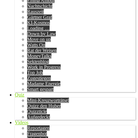
Emma Amour
Nachtschicht
Rauszeit
Gärtner Graf
KI-Kosmos
Loading …
Down by Law
Move on up
Watts On
Rat der Weisen
MoneyTalks
Sektenblog
Work in Progress
Top Job
Zugestiegen
Madame Energie
Smart gespart
Quiz
Mini-Kreuzworträtsel
Quizz den Huber
Quizzticle
Aufgedeckt
Videos
Reportagen
Fragenbot