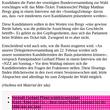
Kandidaten die Partei der vereinigten Bundesversammlung zur Wahl
vorschlagen will: das Mitte-Ticket. Fraktionschef Philipp Matthias
Bregy ging in einem Interview mit der «SonntagsZeitung» davon
aus, dass «wir mindestens zwei Kandidaturen präsentieren werden».
Diese Kandidaturen sollten in den Worten von Bregy «eine gewisse
Breite haben, was die politische Ausrichtung oder das Geschlecht
betrifft». Es gehört zu den Gepflogenheiten, dass sich das Parlament
beim Wählen ans Ticket hält. Zwingend ist es aber nicht.
Entscheidend wird auch sein, wie die Basisi reagieren wird. «An
unserer Delegiertenversammlung am 22. Februar werden sich
unsere nominierten Kandidierenden der Basis präsentieren können»,
versprach Parteipräsident Gerhard Pfister in einem Interview mit der
«NZZ am Sonntag.» Vor dem Wahltag müssen sich die
Kandidierenden den Fragen der Fraktionen stellen. Diese Hearings
finden üblicherweise in den zwei ersten Sessionswochen statt; letzte
Absprachen sind allerdings bis zum Zeitpunkt der Wahl möglich.
(rbu/kma mit Material der sda)
Weshalb Gerhard Pfister wirklich verzichtet
Kutter, Ritter und Co. – diese neuen Namen kommen bei der
Mitte nun ins Spiel