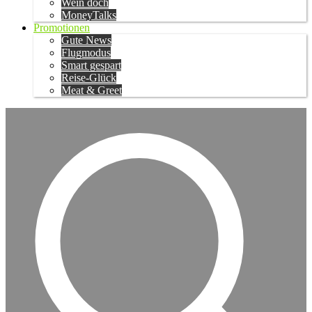
Wein doch
MoneyTalks
Promotionen
Gute News
Flugmodus
Smart gespart
Reise-Glück
Meat & Greet