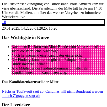
Die Rücktrittsankündigung von Bundesrätin Viola Amherd kam für
viele überraschend. Die Parteileitung der Mitte tritt heute um 14.30
Uhr vor die Medien, um über das weitere Vorgehen zu informieren.
Wir tickern live.
18
20.01.2025, 14:22
20.01.2025, 15:20
Das Wichtigste in Kürze
Nach dem Rücktritt von Mitte-Bundesrätin Viola Amherd
sucht die Partei eine Nachfolge.
Noch hat niemand eine Kandidatur eingereicht.
Die Findungskommission gibt den Fahrplan für die
Bundesratswahl bekannt.
Alle Mitglieder der Findungskommission fallen als
Kandidatinnen und Kandidaten weg.
Das Kandidatenkarussell der Mitte
Nächster Topfavorit sagt ab: Candinas will nicht Bundesrat werden
– auch Z'graggen sagt ab
Der Liveticker