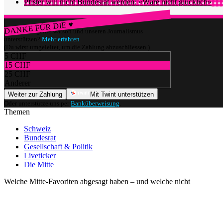
Pfister will nicht Bundesrat werden: «Wäre nicht glücklich»
DANKE FÜR DIE ♥
Würdest du gerne watson und unseren Journalismus
unterstützen?
Mehr erfahren
(Du wirst umgeleitet, um die Zahlung abzuschliessen.)
5 CHF
15 CHF
25 CHF
Anderer
Weiter zur Zahlung
Mit Twint unterstützen
Oder unterstütze uns per
Banküberweisung
.
Themen
Schweiz
Bundesrat
Gesellschaft & Politik
Liveticker
Die Mitte
Welche Mitte-Favoriten abgesagt haben – und welche nicht