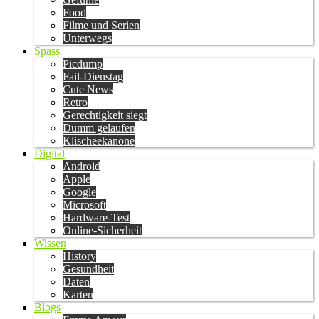
Food
Filme und Serien
Unterwegs
Spass
Picdump
Fail-Dienstag
Cute News
Retro
Gerechtigkeit siegt
Dumm gelaufen
Klischeekanone
Digital
Android
Apple
Google
Microsoft
Hardware-Test
Online-Sicherheit
Wissen
History
Gesundheit
Daten
Karten
Blogs