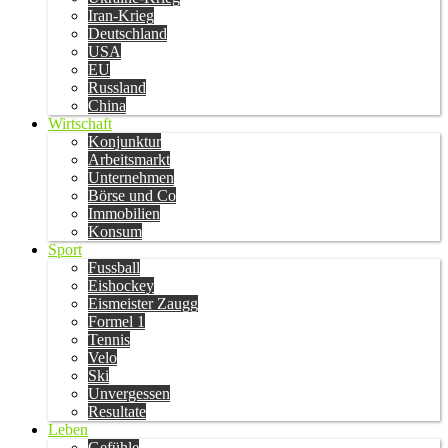
Iran-Krieg
Deutschland
USA
EU
Russland
China
Wirtschaft
Konjunktur
Arbeitsmarkt
Unternehmen
Börse und Co
Immobilien
Konsum
Sport
Fussball
Eishockey
Eismeister Zaugg
Formel 1
Tennis
Velo
Ski
Unvergessen
Resultate
Leben
Gefühle