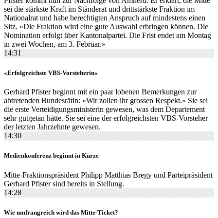
Pfister kommt nun zur Nachfolge von Amherd. Er erklärt, die Mitte
sei die stärkste Kraft im Ständerat und drittstärkste Fraktion im
Nationalrat und habe berechtigten Anspruch auf mindestens einen
Sitz. «Die Fraktion wird eine gute Auswahl erbringen können. Die
Nomination erfolgt über Kantonalpartei. Die Frist endet am Montag
in zwei Wochen, am 3. Februar.»
14:31
«Erfolgreichste VBS-Vorsteherin»
Gerhard Pfister beginnt mit ein paar lobenen Bemerkungen zur
abtretenden Bundesrätin: «Wir zollen ihr grossen Respekt.» Sie sei
die erste Verteidigungsministerin gewesen, was dem Departement
sehr gutgetan hätte. Sie sei eine der erfolgreichsten VBS-Vorsteher
der letzten Jahrzehnte gewesen.
14:30
Medienkonferenz beginnt in Kürze
Mitte-Fraktionspräsident Philipp Matthias Bregy und Parteipräsident
Gerhard Pfister sind bereits in Stellung.
14:28
Wie umfrangreich wird das Mitte-Ticket?