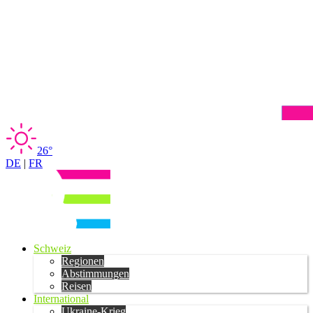
26°
DE
|
FR
Schweiz
Regionen
Abstimmungen
Reisen
International
Ukraine-Krieg