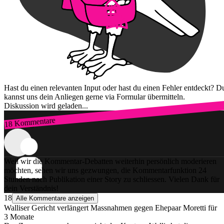
Hast du einen relevanten Input oder hast du einen Fehler entdeckt? D
kannst uns dein Anliegen gerne via Formular übermitteln.
Diskussion wird geladen...
18 Kommentare
Zum Login
Weil wir die Kommentar-Debatten weiterhin persönlich moderieren
möchten, sehen wir uns gezwungen, die Kommentarfunktion 24
Stunden nach Publikation einer Story zu schliessen. Vielen Dank für
dein Verständnis!
18
Alle Kommentare anzeigen
Walliser Gericht verlängert Massnahmen gegen Ehepaar Moretti für
3 Monate