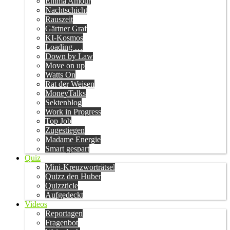
Emma Amour
Nachtschicht
Rauszeit
Gärtner Graf
KI-Kosmos
Loading …
Down by Law
Move on up
Watts On
Rat der Weisen
MoneyTalks
Sektenblog
Work in Progress
Top Job
Zugestiegen
Madame Energie
Smart gespart
Quiz
Mini-Kreuzworträtsel
Quizz den Huber
Quizzticle
Aufgedeckt
Videos
Reportagen
Fragenbot