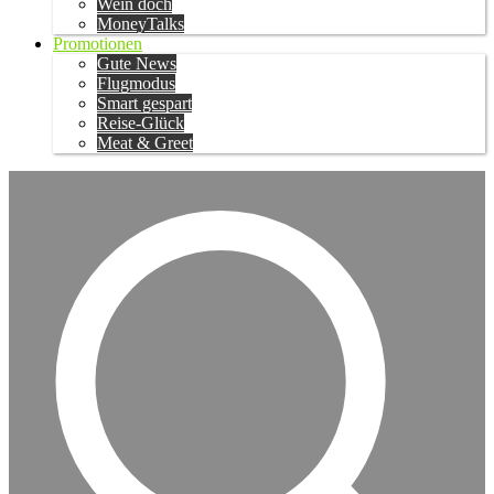
Wein doch
MoneyTalks
Promotionen
Gute News
Flugmodus
Smart gespart
Reise-Glück
Meat & Greet