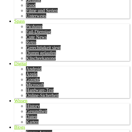
Food
Filme und Serien
Unterwegs
Spass
Picdump
Fail-Dienstag
Cute News
Retro
Gerechtigkeit siegt
Dumm gelaufen
Klischeekanone
Digital
Android
Apple
Google
Microsoft
Hardware-Test
Online-Sicherheit
Wissen
History
Gesundheit
Daten
Karten
Blogs