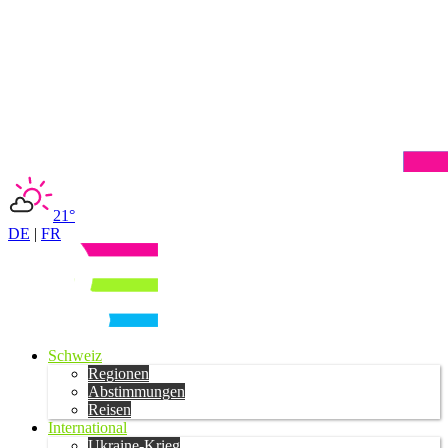
21°
DE
|
FR
Schweiz
Regionen
Abstimmungen
Reisen
International
Ukraine-Krieg