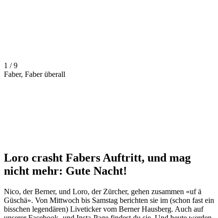
1 / 9
Faber, Faber überall
Loro crasht Fabers Auftritt, und mag
nicht mehr: Gute Nacht!
Nico, der Berner, und Loro, der Zürcher, gehen zusammen «uf ä
Güschä». Von Mittwoch bis Samstag berichten sie im (schon fast ein
bisschen legendären) Liveticker vom Berner Hausberg. Auch auf
unserer
Facebook-
und
Insta-Page
findest du sie. Und heute werden