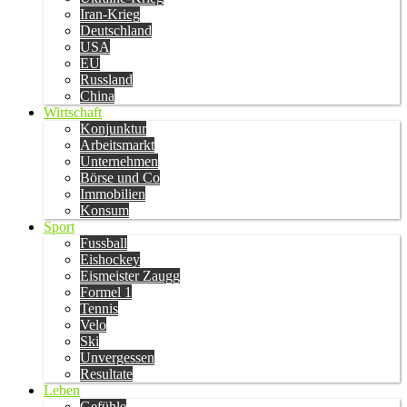
Iran-Krieg
Deutschland
USA
EU
Russland
China
Wirtschaft
Konjunktur
Arbeitsmarkt
Unternehmen
Börse und Co
Immobilien
Konsum
Sport
Fussball
Eishockey
Eismeister Zaugg
Formel 1
Tennis
Velo
Ski
Unvergessen
Resultate
Leben
Gefühle