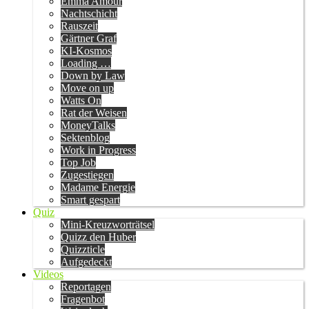
Emma Amour
Nachtschicht
Rauszeit
Gärtner Graf
KI-Kosmos
Loading …
Down by Law
Move on up
Watts On
Rat der Weisen
MoneyTalks
Sektenblog
Work in Progress
Top Job
Zugestiegen
Madame Energie
Smart gespart
Quiz
Mini-Kreuzworträtsel
Quizz den Huber
Quizzticle
Aufgedeckt
Videos
Reportagen
Fragenbot