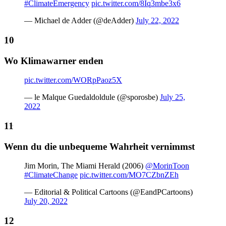
#ClimateEmergency
pic.twitter.com/8Iq3mbe3x6
— Michael de Adder (@deAdder)
July 22, 2022
Wo Klimawarner enden
pic.twitter.com/WORpPaoz5X
— le Malque Guedaldoldule (@sporosbe)
July 25,
2022
Wenn du die unbequeme Wahrheit vernimmst
Jim Morin, The Miami Herald (2006)
@MorinToon
#ClimateChange
pic.twitter.com/MO7CZbnZEh
— Editorial & Political Cartoons (@EandPCartoons)
July 20, 2022