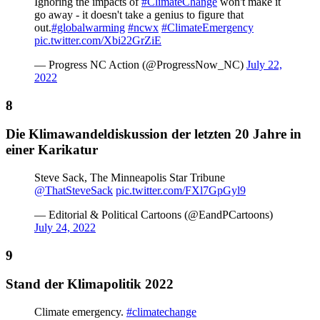
Ignoring the impacts of
#ClimateChange
won't make it
go away - it doesn't take a genius to figure that
out.
#globalwarming
#ncwx
#ClimateEmergency
pic.twitter.com/Xbi22GrZiE
— Progress NC Action (@ProgressNow_NC)
July 22,
2022
Die Klimawandeldiskussion der letzten 20 Jahre in
einer Karikatur
Steve Sack, The Minneapolis Star Tribune
@ThatSteveSack
pic.twitter.com/FXl7GpGyl9
— Editorial & Political Cartoons (@EandPCartoons)
July 24, 2022
Stand der Klimapolitik 2022
Climate emergency.
#climatechange