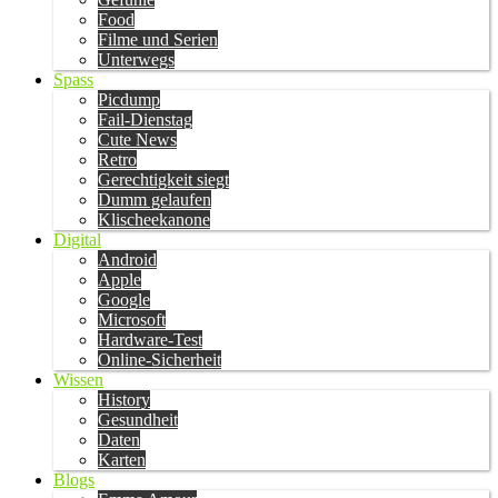
Food
Filme und Serien
Unterwegs
Spass
Picdump
Fail-Dienstag
Cute News
Retro
Gerechtigkeit siegt
Dumm gelaufen
Klischeekanone
Digital
Android
Apple
Google
Microsoft
Hardware-Test
Online-Sicherheit
Wissen
History
Gesundheit
Daten
Karten
Blogs