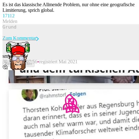
Es ist das klassische Allmende Problem, nur ohne eine geografische
Limitierung, sprich global.
171
12
Melden
Zum Kommentar
smyc
30.07.2022 07:56
registriert Mai 2021
Beitrag melden
🤔