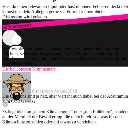
Hast du einen relevanten Input oder hast du einen Fehler entdeckt? D
kannst uns dein Anliegen gerne via Formular übermitteln.
Diskussion wird geladen...
56 Kommentare
Zum Login
Weil wir die Kommentar-Debatten weiterhin persönlich moderieren
möchten, sehen wir uns gezwungen, die Kommentarfunktion 24
Stunden nach Publikation einer Story zu schliessen. Vielen Dank für
dein Verständnis!
Die beliebtesten Kommentare
yey
30.07.2022 08:18
registriert August 2018
Die Cartoons sind ja nett, aber wart ihr auch dabei bei der Abstimmu
zum CO2 Gesetz?
Es liegt nicht an „einem Klimaleugner“ oder „den Politikern“, sonder
an der Mehrheit der Bevölkerung, die nicht bereit ist etwas für den
Klimaschutz zu zahlen oder auf etwas zu verzichten.