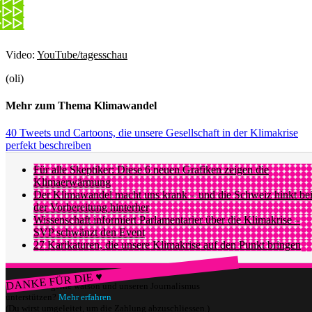
Video:
YouTube/tagesschau
(oli)
Mehr zum Thema Klimawandel
40 Tweets und Cartoons, die unsere Gesellschaft in der Klimakrise
perfekt beschreiben
Für alle Skeptiker: Diese 6 neuen Grafiken zeigen die
Klimaerwärmung
Der Klimawandel macht uns krank – und die Schweiz hinkt be
der Vorbereitung hinterher
Wissenschaft informiert Parlamentarier über die Klimakrise –
SVP schwänzt den Event
27 Karikaturen, die unsere Klimakrise auf den Punkt bringen
DANKE FÜR DIE ♥
Würdest du gerne watson und unseren Journalismus
unterstützen?
Mehr erfahren
(Du wirst umgeleitet, um die Zahlung abzuschliessen.)