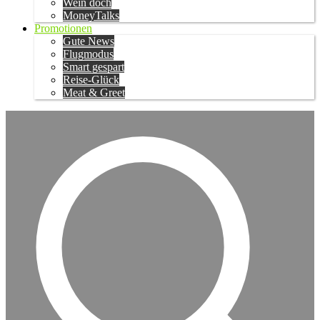
Wein doch
MoneyTalks
Promotionen
Gute News
Flugmodus
Smart gespart
Reise-Glück
Meat & Greet