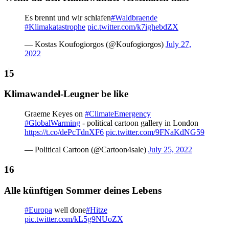
Es brennt und wir schlafen
#Waldbraende
#Klimakatastrophe
pic.twitter.com/k7ighebdZX
— Kostas Koufogiorgos (@Koufogiorgos)
July 27,
2022
Klimawandel-Leugner be like
Graeme Keyes on
#ClimateEmergency
#GlobalWarming
- political cartoon gallery in London
https://t.co/dePcTdnXF6
pic.twitter.com/9FNaKdNG59
— Political Cartoon (@Cartoon4sale)
July 25, 2022
Alle künftigen Sommer deines Lebens
#Europa
well done
#Hitze
pic.twitter.com/kL5g9NUoZX