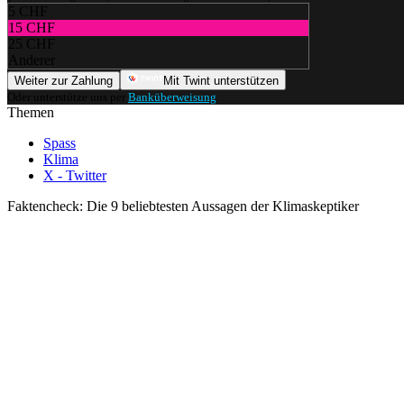
5 CHF
15 CHF
25 CHF
Anderer
Weiter zur Zahlung
Mit Twint unterstützen
Oder unterstütze uns per
Banküberweisung
.
Themen
Spass
Klima
X - Twitter
Faktencheck: Die 9 beliebtesten Aussagen der Klimaskeptiker