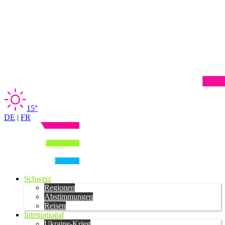
15°
DE
|
FR
Schweiz
Regionen
Abstimmungen
Reisen
International
Ukraine-Krieg