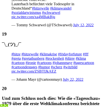
Lauterbach befürchtet viele Todesopfer in
Deutschland“
#hitzewelle
#klimawandel
#sozialdarwinismus
#schwarwel
pic.twitter.com/xa4MBakBju
— Tommy Schwarwel (@TSchwarwel)
July 12, 2022
¯\_(ツ)_/¯
#hitze
#hitzewelle
#klimakrise
#fridayforfuture
#fff
#greta
#gretathunberg
#trockenheit
#dürre
#klima
#cartoon
#ironie
#cartoons
#johannmayr
#tagescartoon
#cartoondestages
#humor
#scherz
#witzbild
pic.twitter.com/ZSBTIJkAEZ
— Johann Mayr (@cartoonmayr)
July 22, 2022
Und zum Schluss noch dies: Wie die «Tagesschau»
1979 über die erste Weltklimakonferenz berichtete