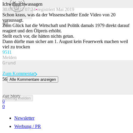
Ichwillauchwassagen
30.07.2022 07:24
registriert Mai 2019
Beitrag melden
Schon krass, was da der Wissenschaftler Ende Video von 20
voraussagt.
Zum Glück hat die Wirtschaft und Politik damals 1979 direkt darauf
reagiert und den Ölpreis erhöht.
Stellt euch vor, die hätten nichts getan.
Dann dürfte man sicher am 1. August kein Feuerwerk machen weil
viel zu trocken
95
11
Melden
Zum Kommentar
56
Alle Kommentare anzeigen
Picdump 198 – kommt so sicher wie die nächste Hitzewelle
Ich und mein Blödsinn, der deinen Tag verschönern soll.
Zur Story
Beitrag melden
0
0
Newsletter
Werbung / PR