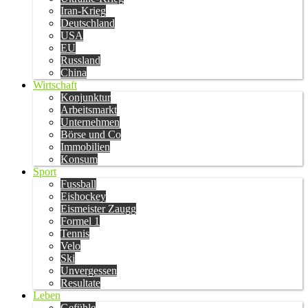
Iran-Krieg
Deutschland
USA
EU
Russland
China
Wirtschaft
Konjunktur
Arbeitsmarkt
Unternehmen
Börse und Co
Immobilien
Konsum
Sport
Fussball
Eishockey
Eismeister Zaugg
Formel 1
Tennis
Velo
Ski
Unvergessen
Resultate
Leben
Gefühle