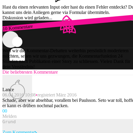
Hast du einen relevanten Input oder hast du einen Fehler entdeckt? D
kannst uns dein Anliegen gerne via Formular übermitteln.
Diskussion wird geladen...
10 Kommentare
Zum Login
Weil wir die Kommentar-Debatten weiterhin persönlich moderieren
möchten, sehen wir uns gezwungen, die Kommentarfunktion 24
Stunden nach Publikation einer Story zu schliessen. Vielen Dank für
dein Verständnis!
Die beliebtesten Kommentare
Lance
06.04.2016 10:08
registriert März 2016
Schade, aber war absehbar, vorallem bei Paulsson. Seto war toll, hoff
er kann es drüben nochmal packen.
0
0
Melden
Zum Kommentar