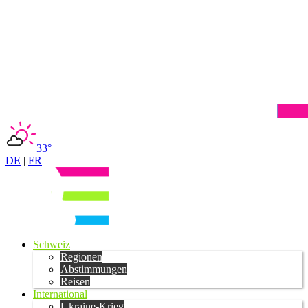
33°
DE
|
FR
Schweiz
Regionen
Abstimmungen
Reisen
International
Ukraine-Krieg