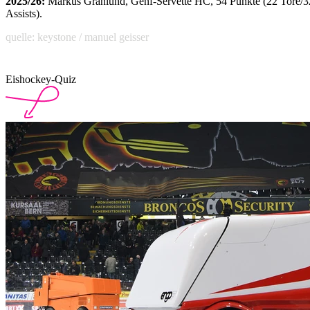
2025/26:
Markus Granlund, Genf-Servette HC, 54 Punkte (22 Tore/3
Assists).
quelle: keystone / manuel geisser
Eishockey-Quiz