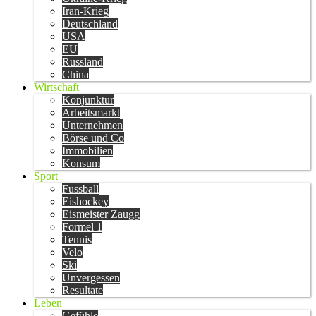
Iran-Krieg
Deutschland
USA
EU
Russland
China
Wirtschaft
Konjunktur
Arbeitsmarkt
Unternehmen
Börse und Co
Immobilien
Konsum
Sport
Fussball
Eishockey
Eismeister Zaugg
Formel 1
Tennis
Velo
Ski
Unvergessen
Resultate
Leben
Gefühle