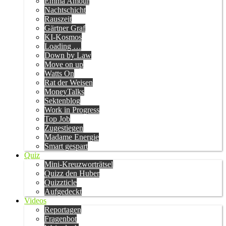
Emma Amour
Nachtschicht
Rauszeit
Gärtner Graf
KI-Kosmos
Loading …
Down by Law
Move on up
Watts On
Rat der Weisen
MoneyTalks
Sektenblog
Work in Progress
Top Job
Zugestiegen
Madame Energie
Smart gespart
Quiz
Mini-Kreuzworträtsel
Quizz den Huber
Quizzticle
Aufgedeckt
Videos
Reportagen
Fragenbot