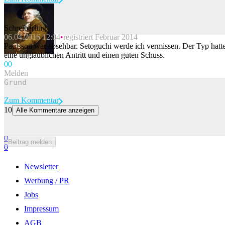
Schreiberling
06.04.2016 12:04
registriert Februar 2014
Beitrag melden
Paulsson war absehbar. Setoguchi werde ich vermissen. Der Typ hatt
eine unglaublichen Antritt und einen guten Schuss.
0
0
Melden
Zum Kommentar
10
Alle Kommentare anzeigen
Basel und Thun müssen im Direktduell beide eine Reaktion zeigen
Zur Story
0
Beitrag melden
0
Newsletter
Werbung / PR
Jobs
Impressum
AGB