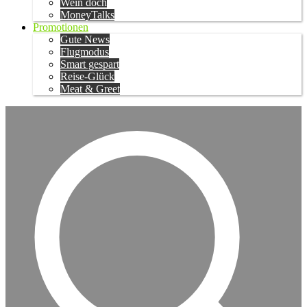
Wein doch
MoneyTalks
Promotionen
Gute News
Flugmodus
Smart gespart
Reise-Glück
Meat & Greet