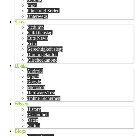
Food
Filme und Serien
Unterwegs
Spass
Picdump
Fail-Dienstag
Cute News
Retro
Gerechtigkeit siegt
Dumm gelaufen
Klischeekanone
Digital
Android
Apple
Google
Microsoft
Hardware-Test
Online-Sicherheit
Wissen
History
Gesundheit
Daten
Karten
Blogs