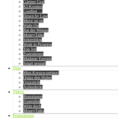
Gärtner Graf
KI-Kosmos
Loading …
Down by Law
Move on up
Watts On
Rat der Weisen
MoneyTalks
Sektenblog
Work in Progress
Top Job
Zugestiegen
Madame Energie
Smart gespart
Quiz
Mini-Kreuzworträtsel
Quizz den Huber
Quizzticle
Aufgedeckt
Videos
Reportagen
Fragenbot
Wein doch
MoneyTalks
Promotionen