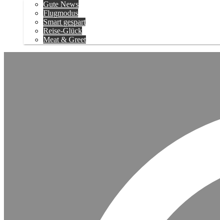
Gute News
Flugmodus
Smart gespart
Reise-Glück
Meat & Greet