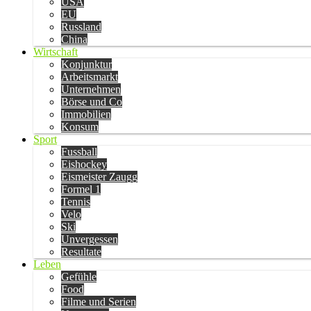
USA
EU
Russland
China
Wirtschaft
Konjunktur
Arbeitsmarkt
Unternehmen
Börse und Co
Immobilien
Konsum
Sport
Fussball
Eishockey
Eismeister Zaugg
Formel 1
Tennis
Velo
Ski
Unvergessen
Resultate
Leben
Gefühle
Food
Filme und Serien