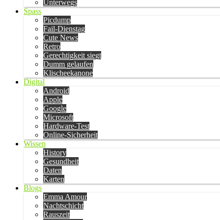
Unterwegs
Spass
Picdump
Fail-Dienstag
Cute News
Retro
Gerechtigkeit siegt
Dumm gelaufen
Klischeekanone
Digital
Android
Apple
Google
Microsoft
Hardware-Test
Online-Sicherheit
Wissen
History
Gesundheit
Daten
Karten
Blogs
Emma Amour
Nachtschicht
Rauszeit