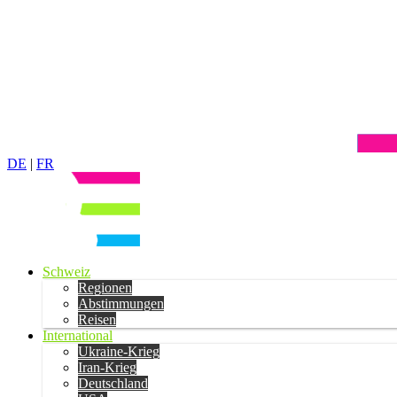
DE
|
FR
Schweiz
Regionen
Abstimmungen
Reisen
International
Ukraine-Krieg
Iran-Krieg
Deutschland