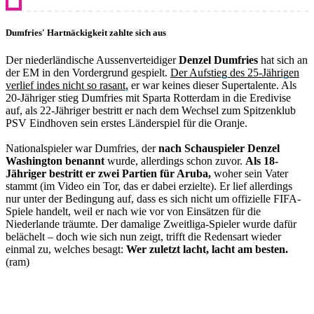
Dumfries' Hartnäckigkeit zahlte sich aus
Der niederländische Aussenverteidiger
Denzel Dumfries
hat sich an
der EM in den Vordergrund gespielt.
Der Aufstieg des 25-Jährigen
verlief indes nicht so rasant,
er war keines dieser Supertalente. Als
20-Jähriger stieg Dumfries mit Sparta Rotterdam in die Eredivise
auf, als 22-Jähriger bestritt er nach dem Wechsel zum Spitzenklub
PSV Eindhoven sein erstes Länderspiel für die Oranje.
Nationalspieler war Dumfries, der
nach Schauspieler Denzel
Washington benannt
wurde, allerdings schon zuvor.
Als 18-
Jähriger bestritt er zwei Partien für Aruba,
woher sein Vater
stammt (im Video ein Tor, das er dabei erzielte). Er lief allerdings
nur unter der Bedingung auf, dass es sich nicht um offizielle FIFA-
Spiele handelt, weil er nach wie vor von Einsätzen für die
Niederlande träumte. Der damalige Zweitliga-Spieler wurde dafür
belächelt – doch wie sich nun zeigt, trifft die Redensart wieder
einmal zu, welches besagt:
Wer zuletzt lacht, lacht am besten.
(ram)