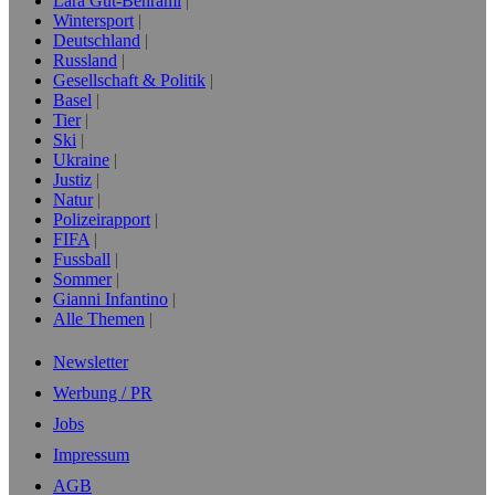
Lara Gut-Behrami
Wintersport
Deutschland
Russland
Gesellschaft & Politik
Basel
Tier
Ski
Ukraine
Justiz
Natur
Polizeirapport
FIFA
Fussball
Sommer
Gianni Infantino
Alle Themen
Newsletter
Werbung / PR
Jobs
Impressum
AGB