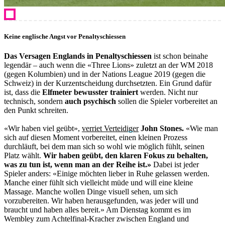
Keine englische Angst vor Penaltyschiessen
Das Versagen Englands in Penaltyschiessen
ist schon beinahe
legendär – auch wenn die «Three Lions» zuletzt an der WM 2018
(gegen Kolumbien) und in der Nations League 2019 (gegen die
Schweiz) in der Kurzentscheidung durchsetzten. Ein Grund dafür
ist, dass die
Elfmeter bewusster trainiert
werden. Nicht nur
technisch, sondern
auch psychisch
sollen die Spieler vorbereitet an
den Punkt schreiten.
«Wir haben viel geübt»,
verriet Verteidiger
John Stones.
«Wie man
sich auf diesen Moment vorbereitet, einen kleinen Prozess
durchläuft, bei dem man sich so wohl wie möglich fühlt, seinen
Platz wählt.
Wir haben geübt, den klaren Fokus zu behalten,
was zu tun ist, wenn man an der Reihe ist.»
Dabei ist jeder
Spieler anders: «Einige möchten lieber in Ruhe gelassen werden.
Manche einer fühlt sich vielleicht müde und will eine kleine
Massage. Manche wollen Dinge visuell sehen, um sich
vorzubereiten. Wir haben herausgefunden, was jeder will und
braucht und haben alles bereit.» Am Dienstag kommt es im
Wembley zum Achtelfinal-Kracher zwischen England und