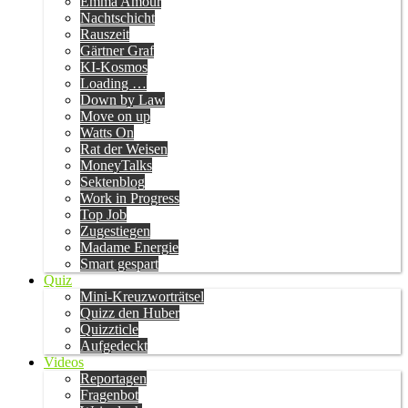
Emma Amour
Nachtschicht
Rauszeit
Gärtner Graf
KI-Kosmos
Loading …
Down by Law
Move on up
Watts On
Rat der Weisen
MoneyTalks
Sektenblog
Work in Progress
Top Job
Zugestiegen
Madame Energie
Smart gespart
Quiz
Mini-Kreuzworträtsel
Quizz den Huber
Quizzticle
Aufgedeckt
Videos
Reportagen
Fragenbot