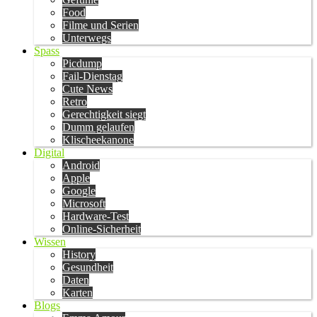
Food
Filme und Serien
Unterwegs
Spass
Picdump
Fail-Dienstag
Cute News
Retro
Gerechtigkeit siegt
Dumm gelaufen
Klischeekanone
Digital
Android
Apple
Google
Microsoft
Hardware-Test
Online-Sicherheit
Wissen
History
Gesundheit
Daten
Karten
Blogs