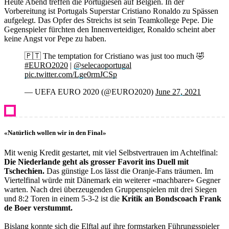
Heute Abend treffen die Portugiesen auf Belgien. In der
Vorbereitung ist Portugals Superstar Cristiano Ronaldo zu Spässen
aufgelegt. Das Opfer des Streichs ist sein Teamkollege Pepe. Die
Gegenspieler fürchten den Innenverteidiger, Ronaldo scheint aber
keine Angst vor Pepe zu haben.
🇵🇹 The temptation for Cristiano was just too much 🤣
#EURO2020
|
@selecaoportugal
pic.twitter.com/Lge0rmJCSp
— UEFA EURO 2020 (@EURO2020)
June 27, 2021
«Natürlich wollen wir in den Final»
Mit wenig Kredit gestartet, mit viel Selbstvertrauen im Achtelfinal:
Die Niederlande geht als grosser Favorit ins Duell mit
Tschechien.
Das günstige Los lässt die Oranje-Fans träumen. Im
Viertelfinal würde mit Dänemark ein weiterer «machbarer» Gegner
warten. Nach drei überzeugenden Gruppenspielen mit drei Siegen
und 8:2 Toren in einem 5-3-2 ist die
Kritik an Bondscoach Frank
de Boer verstummt.
Bislang konnte sich die Elftal auf ihre formstarken Führungsspieler