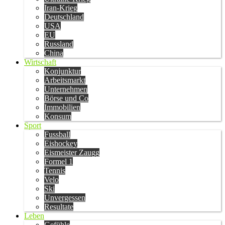
Iran-Krieg
Deutschland
USA
EU
Russland
China
Wirtschaft
Konjunktur
Arbeitsmarkt
Unternehmen
Börse und Co
Immobilien
Konsum
Sport
Fussball
Eishockey
Eismeister Zaugg
Formel 1
Tennis
Velo
Ski
Unvergessen
Resultate
Leben
Gefühle