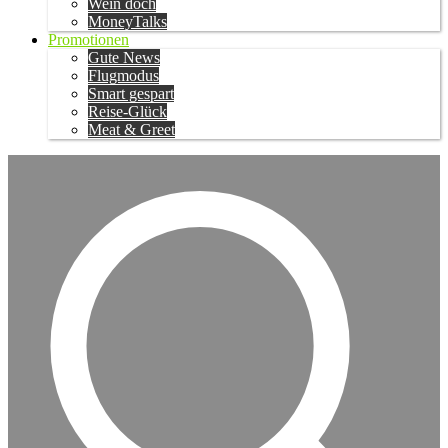
Wein doch
MoneyTalks
Promotionen
Gute News
Flugmodus
Smart gespart
Reise-Glück
Meat & Greet