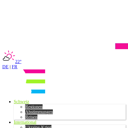
22°
DE
|
FR
Schweiz
Regionen
Abstimmungen
Reisen
International
Ukraine-Krieg