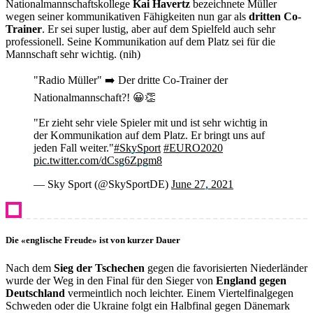
Nationalmannschaftskollege
Kai Havertz
bezeichnete Müller
wegen seiner kommunikativen Fähigkeiten nun gar als
dritten Co-
Trainer
. Er sei super lustig, aber auf dem Spielfeld auch sehr
professionell. Seine Kommunikation auf dem Platz sei für die
Mannschaft sehr wichtig. (nih)
"Radio Müller" ➡️ Der dritte Co-Trainer der
Nationalmannschaft?! 😀👏
"Er zieht sehr viele Spieler mit und ist sehr wichtig in
der Kommunikation auf dem Platz. Er bringt uns auf
jeden Fall weiter."
#SkySport
#EURO2020
pic.twitter.com/dCsg6Zpgm8
— Sky Sport (@SkySportDE)
June 27, 2021
Die «englische Freude» ist von kurzer Dauer
Nach dem
Sieg der Tschechen
gegen die favorisierten Niederländer
wurde der Weg in den Final für den Sieger von
England gegen
Deutschland
vermeintlich noch leichter. Einem Viertelfinalgegen
Schweden oder die Ukraine folgt ein Halbfinal gegen Dänemark