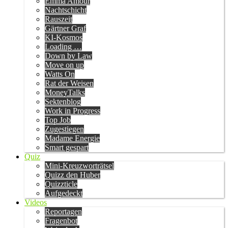
Emma Amour
Nachtschicht
Rauszeit
Gärtner Graf
KI-Kosmos
Loading …
Down by Law
Move on up
Watts On
Rat der Weisen
MoneyTalks
Sektenblog
Work in Progress
Top Job
Zugestiegen
Madame Energie
Smart gespart
Quiz
Mini-Kreuzworträtsel
Quizz den Huber
Quizzticle
Aufgedeckt
Videos
Reportagen
Fragenbot