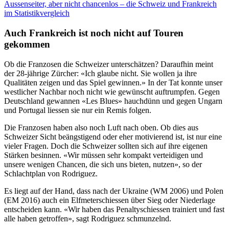
Aussenseiter, aber nicht chancenlos – die Schweiz und Frankreich
im Statistikvergleich
Auch Frankreich ist noch nicht auf Touren
gekommen
Ob die Franzosen die Schweizer unterschätzen? Daraufhin meint
der 28-jährige Zürcher: «Ich glaube nicht. Sie wollen ja ihre
Qualitäten zeigen und das Spiel gewinnen.» In der Tat konnte unser
westlicher Nachbar noch nicht wie gewünscht auftrumpfen. Gegen
Deutschland gewannen «Les Blues» hauchdünn und gegen Ungarn
und Portugal liessen sie nur ein Remis folgen.
Die Franzosen haben also noch Luft nach oben. Ob dies aus
Schweizer Sicht beängstigend oder eher motivierend ist, ist nur eine
vieler Fragen. Doch die Schweizer sollten sich auf ihre eigenen
Stärken besinnen. «Wir müssen sehr kompakt verteidigen und
unsere wenigen Chancen, die sich uns bieten, nutzen», so der
Schlachtplan von Rodriguez.
Es liegt auf der Hand, dass nach der Ukraine (WM 2006) und Polen
(EM 2016) auch ein Elfmeterschiessen über Sieg oder Niederlage
entscheiden kann. «Wir haben das Penaltyschiessen trainiert und fast
alle haben getroffen», sagt Rodriguez schmunzelnd.