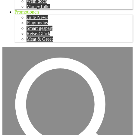
Wein doch
MoneyTalks
Promotionen
Gute News
Flugmodus
Smart gespart
Reise-Glück
Meat & Greet