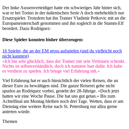
Der linke Aussenverteidiger hatte ein schwieriges Jahr hinter sich,
war er bei Torino in der italienischen Serie A doch mehrheitlich nur
Ersatzspieler. Trotzdem hat ihn Trainer Vladimir Petkovic mit an die
Europameisterschaft genommen und ihn sogleich in die Stamm-Elf
beordert. Dazu Rodriguez:
Diese Spieler konnten bisher überzeugen:
16 Spieler, die an der EM gross aufspielen (und du vielleicht noch
nicht kanntest)
«Ich bin sehr glücklich, dass der Trainer mir sein Vertrauen schenkt.
Nichts ist selbstverständlich, doch ich trainiere hart dafür. Ich habe
es verdient zu spielen. Ich bringe viel Erfahrung mit.»
Viel Erfahrung hat er auch hinsichtlich der vielen Reisen, die an
dieser Euro zu bewältigen sind. Die ganze Reiserei gehe nicht
spurlos an Rodriquez vorbei, gesteht der 28-Jährige. «Doch jetzt
hatten wir eine Woche Pause. Die hat uns gut getan.» Bis zum
Achtelfinal am Montag bleiben noch drei Tage. Wetten, dass er am
Dienstag eine weitere Reise nach St. Petersburg nur allzu gerne
antreten würde.
Themen