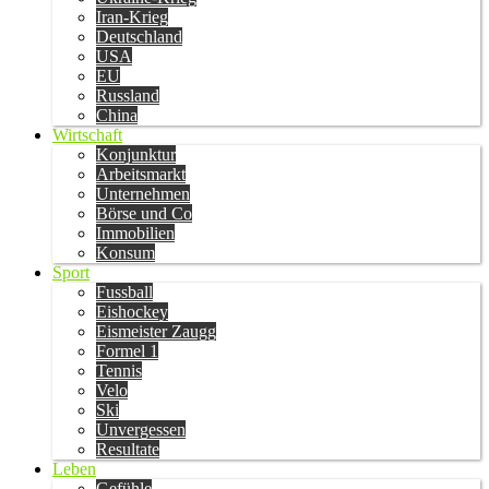
Iran-Krieg
Deutschland
USA
EU
Russland
China
Wirtschaft
Konjunktur
Arbeitsmarkt
Unternehmen
Börse und Co
Immobilien
Konsum
Sport
Fussball
Eishockey
Eismeister Zaugg
Formel 1
Tennis
Velo
Ski
Unvergessen
Resultate
Leben
Gefühle