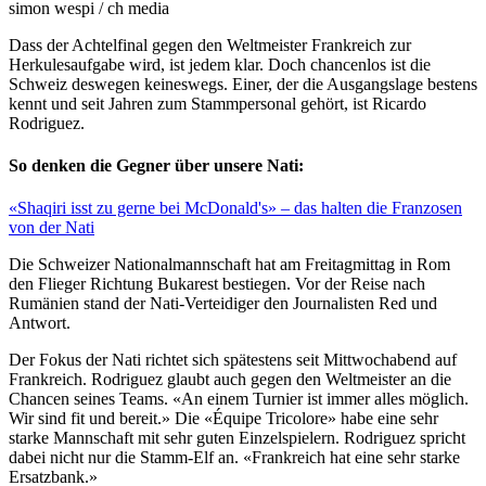
simon wespi / ch media
Dass der Achtelfinal gegen den Weltmeister Frankreich zur
Herkulesaufgabe wird, ist jedem klar. Doch chancenlos ist die
Schweiz deswegen keineswegs. Einer, der die Ausgangslage bestens
kennt und seit Jahren zum Stammpersonal gehört, ist Ricardo
Rodriguez.
So denken die Gegner über unsere Nati:
«Shaqiri isst zu gerne bei McDonald's» – das halten die Franzosen
von der Nati
Die Schweizer Nationalmannschaft hat am Freitagmittag in Rom
den Flieger Richtung Bukarest bestiegen. Vor der Reise nach
Rumänien stand der Nati-Verteidiger den Journalisten Red und
Antwort.
Der Fokus der Nati richtet sich spätestens seit Mittwochabend auf
Frankreich. Rodriguez glaubt auch gegen den Weltmeister an die
Chancen seines Teams. «An einem Turnier ist immer alles möglich.
Wir sind fit und bereit.» Die «Équipe Tricolore» habe eine sehr
starke Mannschaft mit sehr guten Einzelspielern. Rodriguez spricht
dabei nicht nur die Stamm-Elf an. «Frankreich hat eine sehr starke
Ersatzbank.»