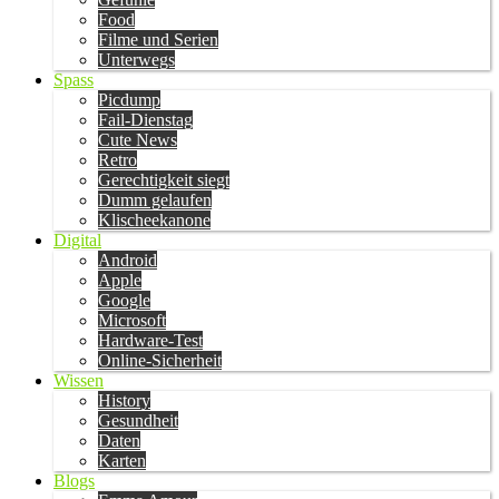
Food
Filme und Serien
Unterwegs
Spass
Picdump
Fail-Dienstag
Cute News
Retro
Gerechtigkeit siegt
Dumm gelaufen
Klischeekanone
Digital
Android
Apple
Google
Microsoft
Hardware-Test
Online-Sicherheit
Wissen
History
Gesundheit
Daten
Karten
Blogs