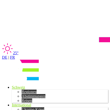
25°
DE
|
FR
Schweiz
Regionen
Abstimmungen
Reisen
International
Ukraine-Krieg