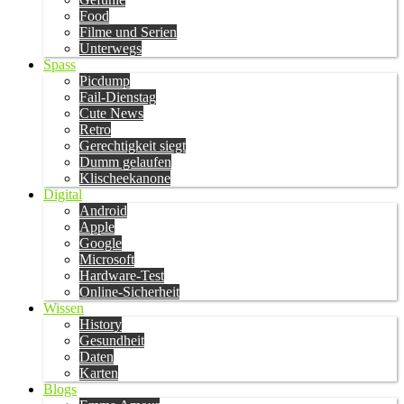
Food
Filme und Serien
Unterwegs
Spass
Picdump
Fail-Dienstag
Cute News
Retro
Gerechtigkeit siegt
Dumm gelaufen
Klischeekanone
Digital
Android
Apple
Google
Microsoft
Hardware-Test
Online-Sicherheit
Wissen
History
Gesundheit
Daten
Karten
Blogs