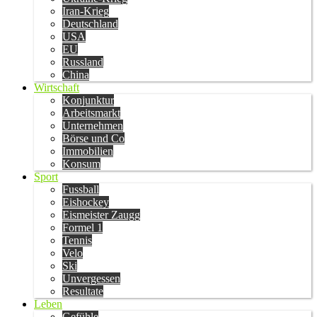
Iran-Krieg
Deutschland
USA
EU
Russland
China
Wirtschaft
Konjunktur
Arbeitsmarkt
Unternehmen
Börse und Co
Immobilien
Konsum
Sport
Fussball
Eishockey
Eismeister Zaugg
Formel 1
Tennis
Velo
Ski
Unvergessen
Resultate
Leben
Gefühle