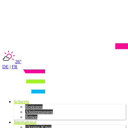
26°
DE
|
FR
Schweiz
Regionen
Abstimmungen
Reisen
International
Ukraine-Krieg