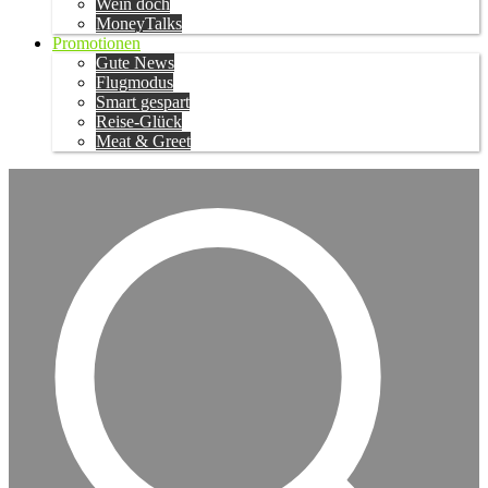
Wein doch
MoneyTalks
Promotionen
Gute News
Flugmodus
Smart gespart
Reise-Glück
Meat & Greet