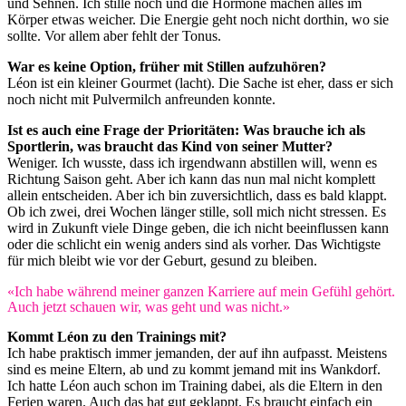
und Sehnen. Ich stille noch und die Hormone machen alles im
Körper etwas weicher. Die Energie geht noch nicht dorthin, wo sie
sollte. Vor allem aber fehlt der Tonus.
War es keine Option, früher mit Stillen aufzuhören?
Léon ist ein kleiner Gourmet (lacht). Die Sache ist eher, dass er sich
noch nicht mit Pulvermilch anfreunden konnte.
Ist es auch eine Frage der Prioritäten: Was brauche ich als
Sportlerin, was braucht das Kind von seiner Mutter?
Weniger. Ich wusste, dass ich irgendwann abstillen will, wenn es
Richtung Saison geht. Aber ich kann das nun mal nicht komplett
allein entscheiden. Aber ich bin zuversichtlich, dass es bald klappt.
Ob ich zwei, drei Wochen länger stille, soll mich nicht stressen. Es
wird in Zukunft viele Dinge geben, die ich nicht beeinflussen kann
oder die schlicht ein wenig anders sind als vorher. Das Wichtigste
für mich bleibt wie vor der Geburt, gesund zu bleiben.
«Ich habe während meiner ganzen Karriere auf mein Gefühl gehört.
Auch jetzt schauen wir, was geht und was nicht.»
Kommt Léon zu den Trainings mit?
Ich habe praktisch immer jemanden, der auf ihn aufpasst. Meistens
sind es meine Eltern, ab und zu kommt jemand mit ins Wankdorf.
Ich hatte Léon auch schon im Training dabei, als die Eltern in den
Ferien waren. Auch das hat gut geklappt. Es braucht einfach ein