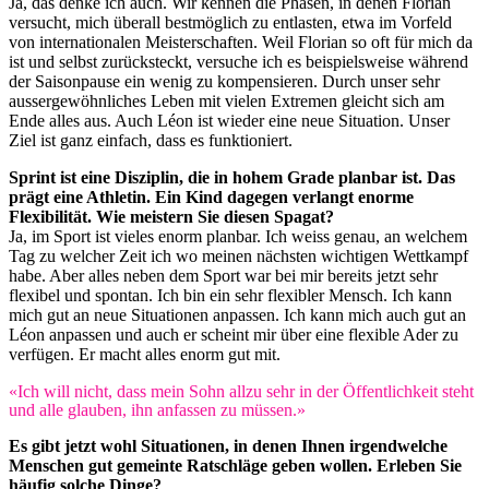
Ja, das denke ich auch. Wir kennen die Phasen, in denen Florian
versucht, mich überall bestmöglich zu entlasten, etwa im Vorfeld
von internationalen Meisterschaften. Weil Florian so oft für mich da
ist und selbst zurücksteckt, versuche ich es beispielsweise während
der Saisonpause ein wenig zu kompensieren. Durch unser sehr
aussergewöhnliches Leben mit vielen Extremen gleicht sich am
Ende alles aus. Auch Léon ist wieder eine neue Situation. Unser
Ziel ist ganz einfach, dass es funktioniert.
Sprint ist eine Disziplin, die in hohem Grade planbar ist. Das
prägt eine Athletin. Ein Kind dagegen verlangt enorme
Flexibilität. Wie meistern Sie diesen Spagat?
Ja, im Sport ist vieles enorm planbar. Ich weiss genau, an welchem
Tag zu welcher Zeit ich wo meinen nächsten wichtigen Wettkampf
habe. Aber alles neben dem Sport war bei mir bereits jetzt sehr
flexibel und spontan. Ich bin ein sehr flexibler Mensch. Ich kann
mich gut an neue Situationen anpassen. Ich kann mich auch gut an
Léon anpassen und auch er scheint mir über eine flexible Ader zu
verfügen. Er macht alles enorm gut mit.
«Ich will nicht, dass mein Sohn allzu sehr in der Öffentlichkeit steht
und alle glauben, ihn anfassen zu müssen.»
Es gibt jetzt wohl Situationen, in denen Ihnen irgendwelche
Menschen gut gemeinte Ratschläge geben wollen. Erleben Sie
häufig solche Dinge?