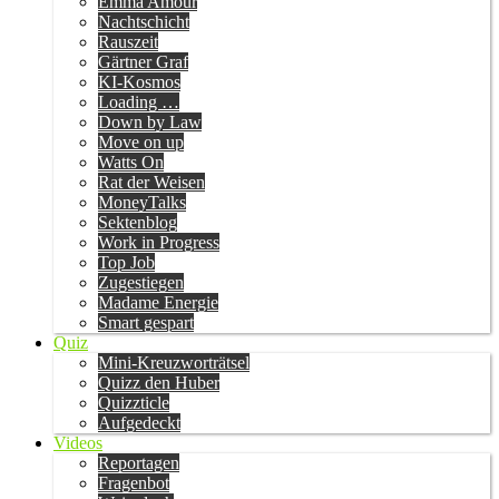
Emma Amour
Nachtschicht
Rauszeit
Gärtner Graf
KI-Kosmos
Loading …
Down by Law
Move on up
Watts On
Rat der Weisen
MoneyTalks
Sektenblog
Work in Progress
Top Job
Zugestiegen
Madame Energie
Smart gespart
Quiz
Mini-Kreuzworträtsel
Quizz den Huber
Quizzticle
Aufgedeckt
Videos
Reportagen
Fragenbot