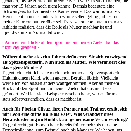
gedauert, bis sie zurück auf ihrem Niveau war? Es sind Themen, die
man vor 15 Jahren noch nicht kannte. Damals bedeutete eine
Schwangerschaft zumeist das Karriereende. Das war normal so.
Heute sieht man das anders. Ich wurde selten gefragt, ob es mit
meiner Karriere nun vorüber sei. Es ist schon cool, wenn man als
Athletin realisiert, dass die Rolle als Mutter machbar ist und
irgendwann zur Normalität wird.
«An meinem Blick auf den Sport und an meinen Zielen hat das
nicht viel geändert.»
Während mehr als zehn Jahren definierten Sie sich vorwiegend
als Spitzensportlerin. Nun auch als Mutter. Wie verändert dies
das eigene Mindset?
Eigentlich nicht. Ich sehe mich noch immer als Spitzensportlerin.
Halt mit einem Kind, wie in anderen Berufen üblich. Vielleicht
werde ich von aussen anders wahrgenommen. Aber an meinem
Blick auf den Sport und an meinen Zielen hat das nicht viel
geändert. Weil ich viele Beispiele gesehen habe, war es für mich
stets selbstverständlich, dass es machbar ist.
Auch für Florian Clivaz, ihren Partner und Trainer, ergibt sich
mit Léon eine dritte Rolle als Vater. Was verändert diese
Herausforderung im Hinblick auf gemeinsame Verantwortung?
Es geht recht gut. Florian hatte bereits früher mehr als nur eine
Doppelrolle inne, zum Beispiel auch als Manager. Wir haben uns