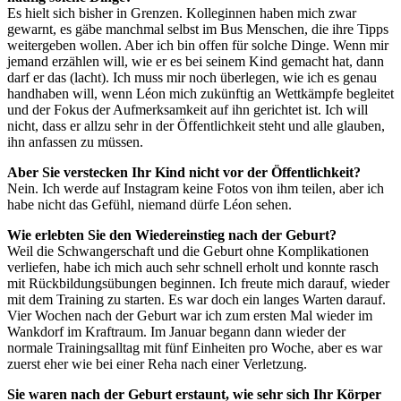
Es hielt sich bisher in Grenzen. Kolleginnen haben mich zwar
gewarnt, es gäbe manchmal selbst im Bus Menschen, die ihre Tipps
weitergeben wollen. Aber ich bin offen für solche Dinge. Wenn mir
jemand erzählen will, wie er es bei seinem Kind gemacht hat, dann
darf er das (lacht). Ich muss mir noch überlegen, wie ich es genau
handhaben will, wenn Léon mich zukünftig an Wettkämpfe begleitet
und der Fokus der Aufmerksamkeit auf ihn gerichtet ist. Ich will
nicht, dass er allzu sehr in der Öffentlichkeit steht und alle glauben,
ihn anfassen zu müssen.
Aber Sie verstecken Ihr Kind nicht vor der Öffentlichkeit?
Nein. Ich werde auf Instagram keine Fotos von ihm teilen, aber ich
habe nicht das Gefühl, niemand dürfe Léon sehen.
Wie erlebten Sie den Wiedereinstieg nach der Geburt?
Weil die Schwangerschaft und die Geburt ohne Komplikationen
verliefen, habe ich mich auch sehr schnell erholt und konnte rasch
mit Rückbildungsübungen beginnen. Ich freute mich darauf, wieder
mit dem Training zu starten. Es war doch ein langes Warten darauf.
Vier Wochen nach der Geburt war ich zum ersten Mal wieder im
Wankdorf im Kraftraum. Im Januar begann dann wieder der
normale Trainingsalltag mit fünf Einheiten pro Woche, aber es war
zuerst eher wie bei einer Reha nach einer Verletzung.
Sie waren nach der Geburt erstaunt, wie sehr sich Ihr Körper