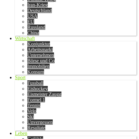
Iran-Krieg
Deutschland
USA
EU
Russland
China
Wirtschaft
Konjunktur
Arbeitsmarkt
Unternehmen
Börse und Co
Immobilien
Konsum
Sport
Fussball
Eishockey
Eismeister Zaugg
Formel 1
Tennis
Velo
Ski
Unvergessen
Resultate
Leben
Gefühle