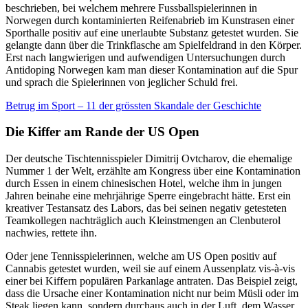
beschrieben, bei welchem mehrere Fussballspielerinnen in
Norwegen durch kontaminierten Reifenabrieb im Kunstrasen einer
Sporthalle positiv auf eine unerlaubte Substanz getestet wurden. Sie
gelangte dann über die Trinkflasche am Spielfeldrand in den Körper.
Erst nach langwierigen und aufwendigen Untersuchungen durch
Antidoping Norwegen kam man dieser Kontamination auf die Spur
und sprach die Spielerinnen von jeglicher Schuld frei.
Betrug im Sport – 11 der grössten Skandale der Geschichte
Die Kiffer am Rande der US Open
Der deutsche Tischtennisspieler Dimitrij Ovtcharov, die ehemalige
Nummer 1 der Welt, erzählte am Kongress über eine Kontamination
durch Essen in einem chinesischen Hotel, welche ihm in jungen
Jahren beinahe eine mehrjährige Sperre eingebracht hätte. Erst ein
kreativer Testansatz des Labors, das bei seinen negativ getesteten
Teamkollegen nachträglich auch Kleinstmengen an Clenbuterol
nachwies, rettete ihn.
Oder jene Tennisspielerinnen, welche am US Open positiv auf
Cannabis getestet wurden, weil sie auf einem Aussenplatz vis-à-vis
einer bei Kiffern populären Parkanlage antraten. Das Beispiel zeigt,
dass die Ursache einer Kontamination nicht nur beim Müsli oder im
Steak liegen kann, sondern durchaus auch in der Luft, dem Wasser