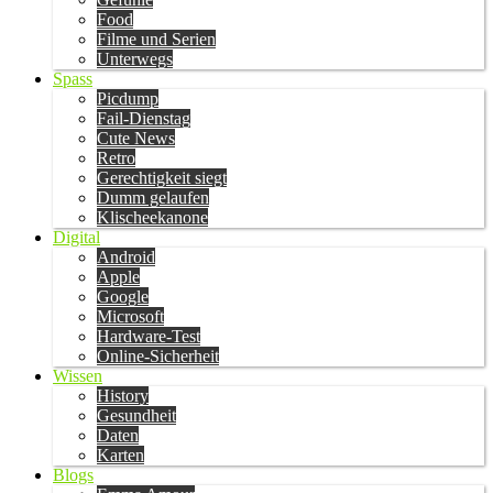
Food
Filme und Serien
Unterwegs
Spass
Picdump
Fail-Dienstag
Cute News
Retro
Gerechtigkeit siegt
Dumm gelaufen
Klischeekanone
Digital
Android
Apple
Google
Microsoft
Hardware-Test
Online-Sicherheit
Wissen
History
Gesundheit
Daten
Karten
Blogs