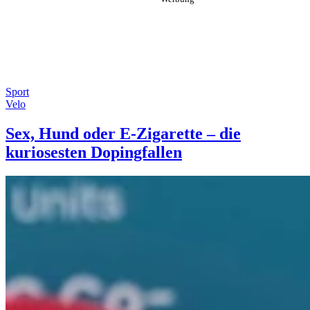
Sport
Velo
Sex, Hund oder E-Zigarette – die
kuriosesten Dopingfallen