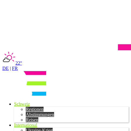
22°
DE
|
FR
Schweiz
Regionen
Abstimmungen
Reisen
International
Ukraine-Krieg