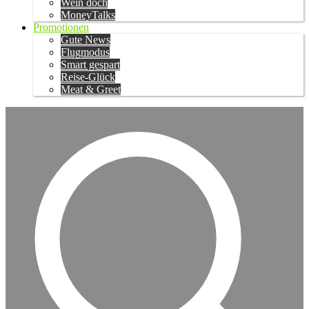
Wein doch
MoneyTalks
Promotionen
Gute News
Flugmodus
Smart gespart
Reise-Glück
Meat & Greet