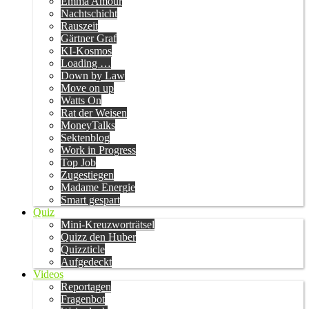
Emma Amour
Nachtschicht
Rauszeit
Gärtner Graf
KI-Kosmos
Loading …
Down by Law
Move on up
Watts On
Rat der Weisen
MoneyTalks
Sektenblog
Work in Progress
Top Job
Zugestiegen
Madame Energie
Smart gespart
Quiz
Mini-Kreuzworträtsel
Quizz den Huber
Quizzticle
Aufgedeckt
Videos
Reportagen
Fragenbot