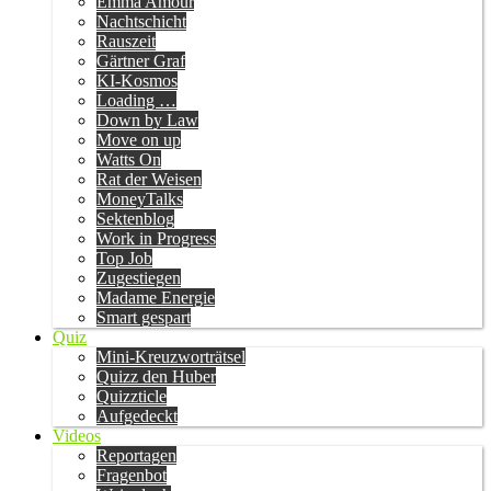
Emma Amour
Nachtschicht
Rauszeit
Gärtner Graf
KI-Kosmos
Loading …
Down by Law
Move on up
Watts On
Rat der Weisen
MoneyTalks
Sektenblog
Work in Progress
Top Job
Zugestiegen
Madame Energie
Smart gespart
Quiz
Mini-Kreuzworträtsel
Quizz den Huber
Quizzticle
Aufgedeckt
Videos
Reportagen
Fragenbot