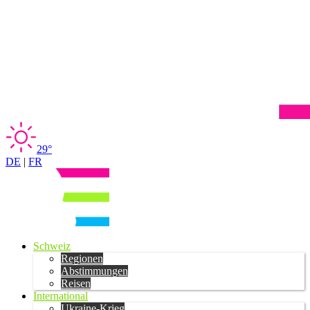
29°
DE
|
FR
Schweiz
Regionen
Abstimmungen
Reisen
International
Ukraine-Krieg