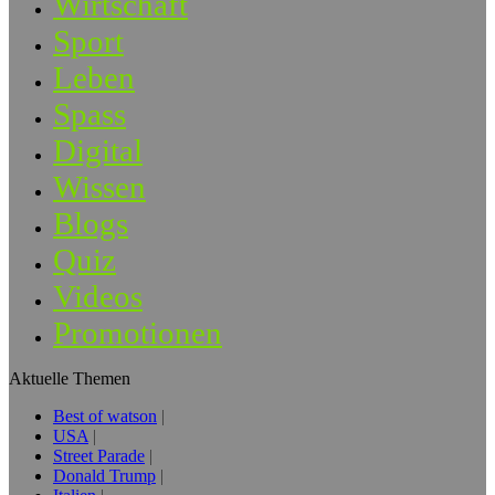
Wirtschaft
Sport
Leben
Spass
Digital
Wissen
Blogs
Quiz
Videos
Promotionen
Aktuelle Themen
Best of watson
USA
Street Parade
Donald Trump