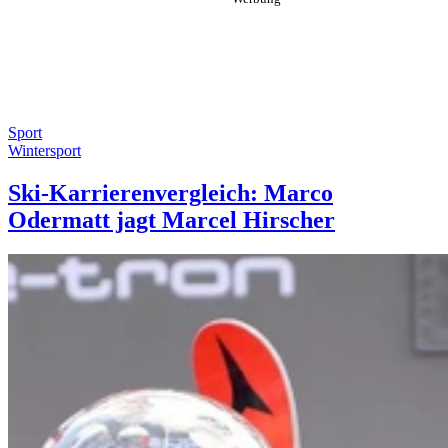
Sport
Wintersport
Ski-Karrierenvergleich: Marco
Odermatt jagt Marcel Hirscher