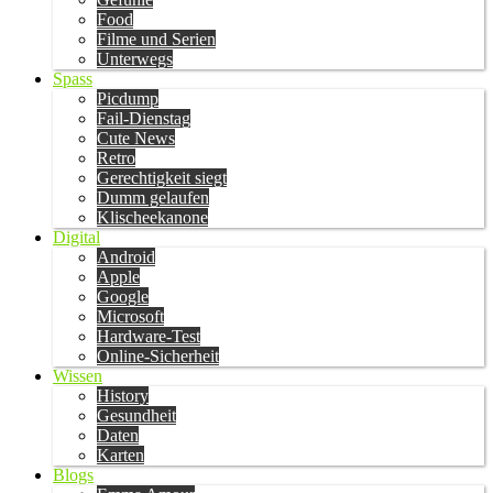
Food
Filme und Serien
Unterwegs
Spass
Picdump
Fail-Dienstag
Cute News
Retro
Gerechtigkeit siegt
Dumm gelaufen
Klischeekanone
Digital
Android
Apple
Google
Microsoft
Hardware-Test
Online-Sicherheit
Wissen
History
Gesundheit
Daten
Karten
Blogs