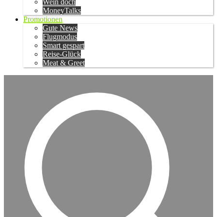
Wein doch
MoneyTalks
Promotionen
Gute News
Flugmodus
Smart gespart
Reise-Glück
Meat & Greet