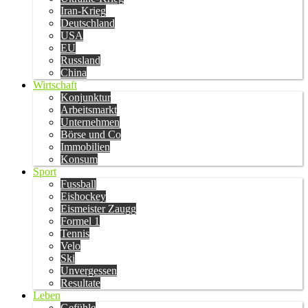
Iran-Krieg
Deutschland
USA
EU
Russland
China
Wirtschaft
Konjunktur
Arbeitsmarkt
Unternehmen
Börse und Co
Immobilien
Konsum
Sport
Fussball
Eishockey
Eismeister Zaugg
Formel 1
Tennis
Velo
Ski
Unvergessen
Resultate
Leben
Gefühle