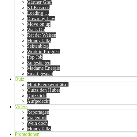
Gärtner Graf
KI-Kosmos
Loading …
Down by Law
Move on up
Watts On
Rat der Weisen
MoneyTalks
Sektenblog
Work in Progress
Top Job
Zugestiegen
Madame Energie
Smart gespart
Quiz
Mini-Kreuzworträtsel
Quizz den Huber
Quizzticle
Aufgedeckt
Videos
Reportagen
Fragenbot
Wein doch
MoneyTalks
Promotionen