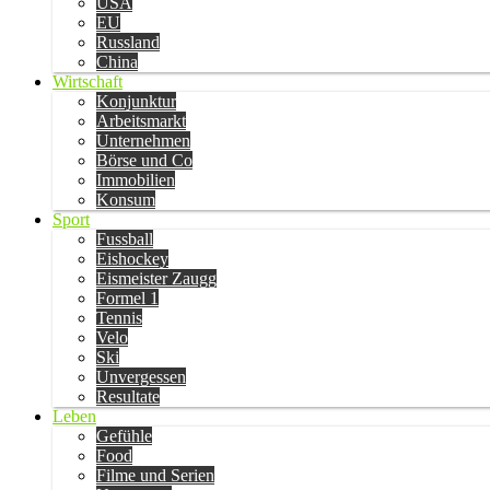
USA
EU
Russland
China
Wirtschaft
Konjunktur
Arbeitsmarkt
Unternehmen
Börse und Co
Immobilien
Konsum
Sport
Fussball
Eishockey
Eismeister Zaugg
Formel 1
Tennis
Velo
Ski
Unvergessen
Resultate
Leben
Gefühle
Food
Filme und Serien