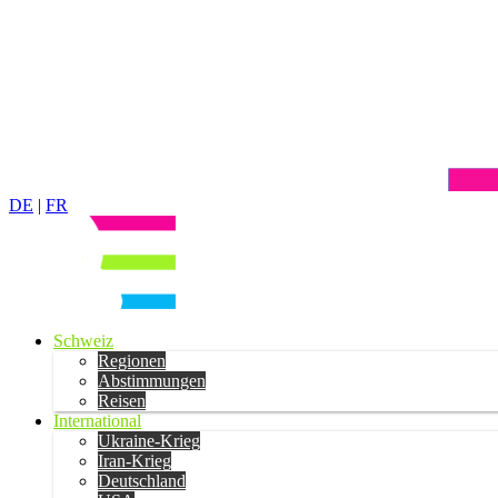
DE
|
FR
Schweiz
Regionen
Abstimmungen
Reisen
International
Ukraine-Krieg
Iran-Krieg
Deutschland