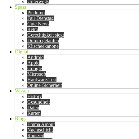
Unterwegs
Spass
Picdump
Fail-Dienstag
Cute News
Retro
Gerechtigkeit siegt
Dumm gelaufen
Klischeekanone
Digital
Android
Apple
Google
Microsoft
Hardware-Test
Online-Sicherheit
Wissen
History
Gesundheit
Daten
Karten
Blogs
Emma Amour
Nachtschicht
Rauszeit