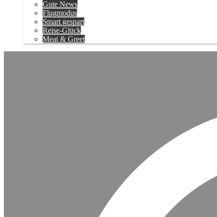
Gute News
Flugmodus
Smart gespart
Reise-Glück
Meat & Greet