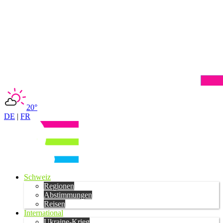
20°
DE
|
FR
Schweiz
Regionen
Abstimmungen
Reisen
International
Ukraine-Krieg