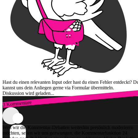
Hast du einen relevanten Input oder hast du einen Fehler entdeckt? D
kannst uns dein Anliegen gerne via Formular übermitteln.
Diskussion wird geladen...
3 Kommentare
Zum Login
Weil wir die Kommentar-Debatten weiterhin persönlich moderieren
möchten, sehen wir uns gezwungen, die Kommentarfunktion 24