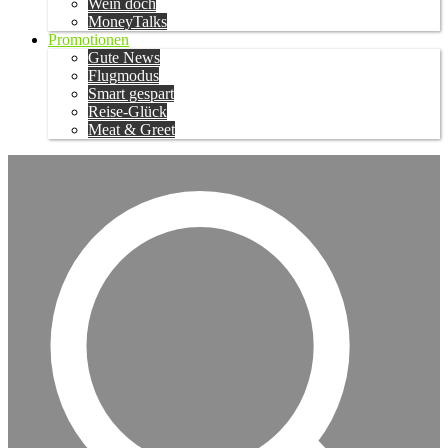
Wein doch
MoneyTalks
Promotionen
Gute News
Flugmodus
Smart gespart
Reise-Glück
Meat & Greet