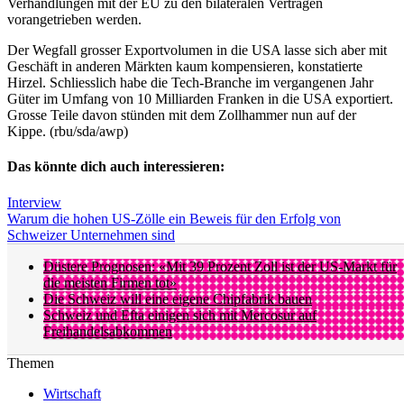
Verhandlungen mit der EU zu den bilateralen Verträgen
vorangetrieben werden.
Der Wegfall grosser Exportvolumen in die USA lasse sich aber mit
Geschäft in anderen Märkten kaum kompensieren, konstatierte
Hirzel. Schliesslich habe die Tech-Branche im vergangenen Jahr
Güter im Umfang von 10 Milliarden Franken in die USA exportiert.
Grosse Teile davon stünden mit dem Zollhammer nun auf der
Kippe. (rbu/sda/awp)
Das könnte dich auch interessieren:
Interview
Warum die hohen US-Zölle ein Beweis für den Erfolg von
Schweizer Unternehmen sind
Düstere Prognosen: «Mit 39 Prozent Zoll ist der US-Markt für
die meisten Firmen tot»
Die Schweiz will eine eigene Chipfabrik bauen
Schweiz und Efta einigen sich mit Mercosur auf
Freihandelsabkommen
Themen
Wirtschaft