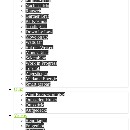
Emma Amour
Nachtschicht
Rauszeit
Gärtner Graf
KI-Kosmos
Loading …
Down by Law
Move on up
Watts On
Rat der Weisen
MoneyTalks
Sektenblog
Work in Progress
Top Job
Zugestiegen
Madame Energie
Smart gespart
Quiz
Mini-Kreuzworträtsel
Quizz den Huber
Quizzticle
Aufgedeckt
Videos
Reportagen
Fragenbot