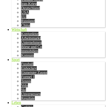
Iran-Krieg
Deutschland
USA
EU
Russland
China
Wirtschaft
Konjunktur
Arbeitsmarkt
Unternehmen
Börse und Co
Immobilien
Konsum
Sport
Fussball
Eishockey
Eismeister Zaugg
Formel 1
Tennis
Velo
Ski
Unvergessen
Resultate
Leben
Gefühle