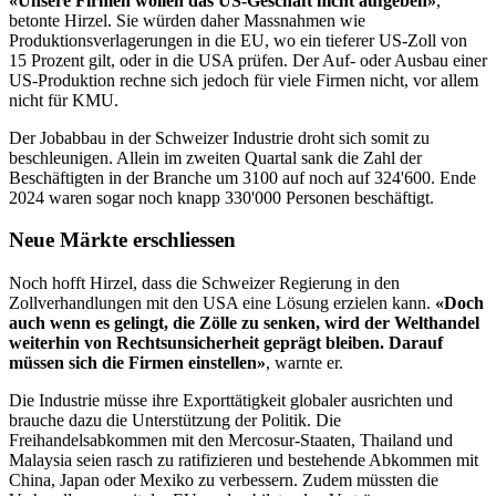
«Unsere Firmen wollen das US-Geschäft nicht aufgeben»
,
betonte Hirzel. Sie würden daher Massnahmen wie
Produktionsverlagerungen in die EU, wo ein tieferer US-Zoll von
15 Prozent gilt, oder in die USA prüfen. Der Auf- oder Ausbau einer
US-Produktion rechne sich jedoch für viele Firmen nicht, vor allem
nicht für KMU.
Der Jobabbau in der Schweizer Industrie droht sich somit zu
beschleunigen. Allein im zweiten Quartal sank die Zahl der
Beschäftigten in der Branche um 3100 auf noch auf 324'600. Ende
2024 waren sogar noch knapp 330'000 Personen beschäftigt.
Neue Märkte erschliessen
Noch hofft Hirzel, dass die Schweizer Regierung in den
Zollverhandlungen mit den USA eine Lösung erzielen kann.
«Doch
auch wenn es gelingt, die Zölle zu senken, wird der Welthandel
weiterhin von Rechtsunsicherheit geprägt bleiben. Darauf
müssen sich die Firmen einstellen»
, warnte er.
Die Industrie müsse ihre Exporttätigkeit globaler ausrichten und
brauche dazu die Unterstützung der Politik. Die
Freihandelsabkommen mit den Mercosur-Staaten, Thailand und
Malaysia seien rasch zu ratifizieren und bestehende Abkommen mit
China, Japan oder Mexiko zu verbessern. Zudem müssten die