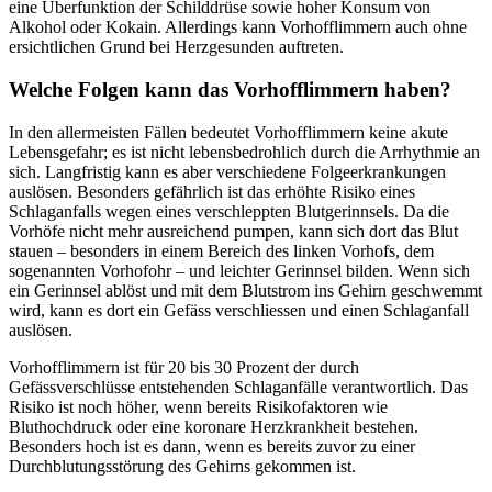
eine Überfunktion der Schilddrüse sowie hoher Konsum von
Alkohol oder Kokain. Allerdings kann Vorhofflimmern auch ohne
ersichtlichen Grund bei Herzgesunden auftreten.
Welche Folgen kann das Vorhofflimmern haben?
In den allermeisten Fällen bedeutet Vorhofflimmern keine akute
Lebensgefahr; es ist nicht lebensbedrohlich durch die Arrhythmie an
sich. Langfristig kann es aber verschiedene Folgeerkrankungen
auslösen. Besonders gefährlich ist das erhöhte Risiko eines
Schlaganfalls wegen eines verschleppten Blutgerinnsels. Da die
Vorhöfe nicht mehr ausreichend pumpen, kann sich dort das Blut
stauen – besonders in einem Bereich des linken Vorhofs, dem
sogenannten Vorhofohr – und leichter Gerinnsel bilden. Wenn sich
ein Gerinnsel ablöst und mit dem Blutstrom ins Gehirn geschwemmt
wird, kann es dort ein Gefäss verschliessen und einen Schlaganfall
auslösen.
Vorhofflimmern ist für 20 bis 30 Prozent der durch
Gefässverschlüsse entstehenden Schlaganfälle verantwortlich. Das
Risiko ist noch höher, wenn bereits Risikofaktoren wie
Bluthochdruck oder eine koronare Herzkrankheit bestehen.
Besonders hoch ist es dann, wenn es bereits zuvor zu einer
Durchblutungsstörung des Gehirns gekommen ist.