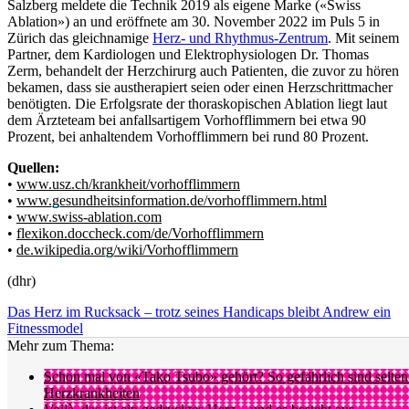
Salzberg meldete die Technik 2019 als eigene Marke («Swiss
Ablation») an und eröffnete am 30. November 2022 im Puls 5 in
Zürich das gleichnamige
Herz- und Rhythmus-Zentrum
. Mit seinem
Partner, dem Kardiologen und Elektrophysiologen Dr. Thomas
Zerm, behandelt der Herzchirurg auch Patienten, die zuvor zu hören
bekamen, dass sie austherapiert seien oder einen Herzschrittmacher
benötigten. Die Erfolgsrate der thoraskopischen Ablation liegt laut
dem Ärzteteam bei anfallsartigem Vorhofflimmern bei etwa 90
Prozent, bei anhaltendem Vorhofflimmern bei rund 80 Prozent.
Quellen:
•
www.usz.ch/krankheit/vorhofflimmern
•
www.gesundheitsinformation.de/vorhofflimmern.html
•
www.swiss-ablation.com
•
flexikon.doccheck.com/de/Vorhofflimmern
•
de.wikipedia.org/wiki/Vorhofflimmern
(dhr)
Das Herz im Rucksack – trotz seines Handicaps bleibt Andrew ein
Fitnessmodel
Mehr zum Thema:
Schon mal von «Tako Tsubo» gehört? So gefährlich sind selten
Herzkrankheiten