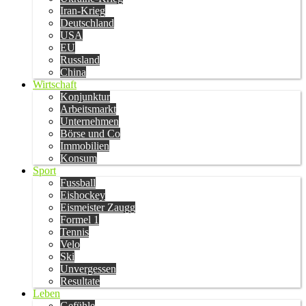
Iran-Krieg
Deutschland
USA
EU
Russland
China
Wirtschaft
Konjunktur
Arbeitsmarkt
Unternehmen
Börse und Co
Immobilien
Konsum
Sport
Fussball
Eishockey
Eismeister Zaugg
Formel 1
Tennis
Velo
Ski
Unvergessen
Resultate
Leben
Gefühle