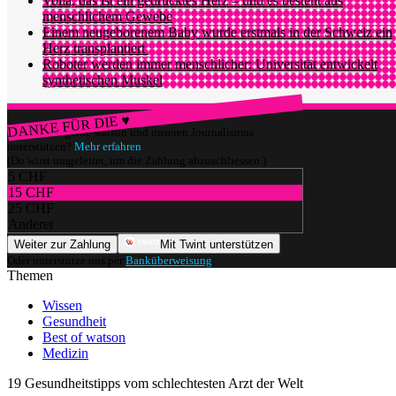
Voilà, das ist ein gedrucktes Herz – und es besteht aus
menschlichem Gewebe
Einem neugeborenem Baby wurde erstmals in der Schweiz ein
Herz transplantiert
Roboter werden immer menschlicher: Universität entwickelt
synthetischen Muskel
DANKE FÜR DIE ♥
Würdest du gerne watson und unseren Journalismus
unterstützen?
Mehr erfahren
(Du wirst umgeleitet, um die Zahlung abzuschliessen.)
5 CHF
15 CHF
25 CHF
Anderer
Weiter zur Zahlung
Mit Twint unterstützen
Oder unterstütze uns per
Banküberweisung
.
Themen
Wissen
Gesundheit
Best of watson
Medizin
19 Gesundheitstipps vom schlechtesten Arzt der Welt