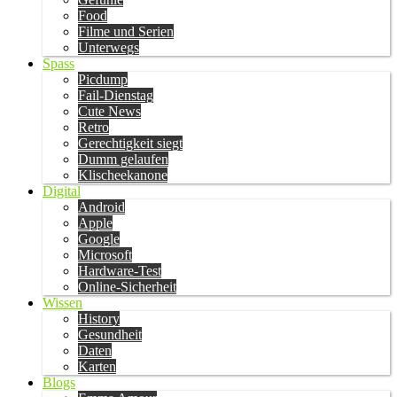
Food
Filme und Serien
Unterwegs
Spass
Picdump
Fail-Dienstag
Cute News
Retro
Gerechtigkeit siegt
Dumm gelaufen
Klischeekanone
Digital
Android
Apple
Google
Microsoft
Hardware-Test
Online-Sicherheit
Wissen
History
Gesundheit
Daten
Karten
Blogs