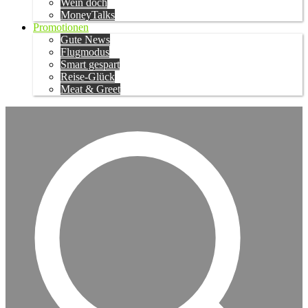
Wein doch
MoneyTalks
Promotionen
Gute News
Flugmodus
Smart gespart
Reise-Glück
Meat & Greet