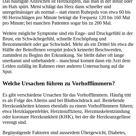
Das häufigste Anzeichen ist Herzklopfen, das man in der Brust oder
im Hals spürt. Meist schlägt das Herz dann schneller und
unregelmässiger als normal – statt einem Ruhepuls von etwa 60 bis
90 Herzschlägen pro Minute beträgt die Frequenz 120 bis 160 Mal
pro Minute; bei manchen Patienten sogar bis zu 200 Mal.
Weitere mögliche Symptome sind ein Enge- und Druckgefühl in der
Brust, ein Schwächegefühl, schnelle Erschöpfung und
Benommenheit oder gar Schwindel. Mehr als ein Drittel bis etwa die
Hälfte der Betroffenen verspürt jedoch keinerlei Beschwerden,
zumindest zu Beginn der Erkrankung. Sie bleibt daher oft lange
unerkannt und unbehandelt – manchmal kommt dann ein Arzt dem
Leiden zufällig im Rahmen einer anderen Untersuchung auf die
Spur.
Welche Ursachen führen zu Vorhofflimmern?
Es gibt verschiedene Ursachen für das Vorhofflimmern. Häufig tritt
es als Folge des Alterns und bei Bluthochdruck auf. Bestehende
Herzkrankheiten können ebenfalls zu einem Vorhofflimmern führen;
etwa Herzklappenfehler, Herzinsuffizienz, Herzmuskelentzündung
oder koronare Herzkrankheit (KHK), bei der die Herzkranzgefässe
verengt sind.
Begünstigende Faktoren sind ausserdem Übergewicht, Diabetes,