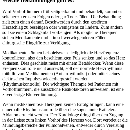
Welche Behandlungen gibt es?
Wird Vorhofflimmern frühzeitig erkannt und behandelt, kommt es
seltener zu ernsten Folgen oder gar Todesfällen. Die Behandlung
zielt zum einen darauf, Beschwerden durch den gestörten
Herzschlag zu beseitigen oder wenigstens zu lindern. Zum andern
soll sie einem Schlaganfall vorbeugen. Als mögliche Therapien
stehen Medikamente und – in schwerwiegenderen Fällen –
chirurgische Eingriffe zur Verfügung.
Medikamente können beispielsweise lediglich die Herzfrequenz
kontrollieren, also den beschleunigten Puls senken und so das Herz
entlasten. Dies geschieht meist mit einem Betablocker. Wenn diese
Frequenzkontrolle nicht ausreicht, soll der normale Herzrhythmus
mithilfe von Medikamenten (Antiarrhythmika) oder mittels eines
elektrischen Impulses wiederhergestellt werden
(Rhythmuskontrolle). Die wichtigste Therapie bei Patienten mit
Vorhofflimmern, die zusätzliche Risikofaktoren aufweisen, ist eine
zuverlässige Blutverdünnung.
Wenn medikamentöse Therapien keinen Erfolg bringen, kann eine
dauerhafte Rhythmuskontrolle über eine sogenannte Katheter-
Ablation erreicht werden. Der Kardiologe dringt über den Zugang
in der Leiste zum linken Vorhof des Herzens vor. Dort verödet er die
Mündungsbereiche der Pulmonalvenen, entweder durch Vereisung