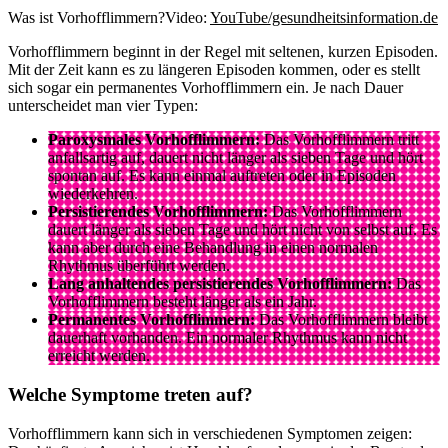
Was ist Vorhofflimmern?
Video:
YouTube/gesundheitsinformation.de
Vorhofflimmern beginnt in der Regel mit seltenen, kurzen Episoden.
Mit der Zeit kann es zu längeren Episoden kommen, oder es stellt
sich sogar ein permanentes Vorhofflimmern ein. Je nach Dauer
unterscheidet man vier Typen:
Paroxysmales Vorhofflimmern:
Das Vorhofflimmern tritt
anfallsartig auf, dauert nicht länger als sieben Tage und hört
spontan auf. Es kann einmal auftreten oder in Episoden
wiederkehren.
Persistierendes Vorhofflimmern:
Das Vorhofflimmern
dauert länger als sieben Tage und hört nicht von selbst auf. Es
kann aber durch eine Behandlung in einen normalen
Rhythmus überführt werden.
Lang anhaltendes persistierendes Vorhofflimmern:
Das
Vorhofflimmern besteht länger als ein Jahr.
Permanentes Vorhofflimmern:
Das Vorhofflimmern bleibt
dauerhaft vorhanden. Ein normaler Rhythmus kann nicht
erreicht werden.
Welche Symptome treten auf?
Vorhofflimmern kann sich in verschiedenen Symptomen zeigen: