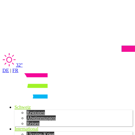
32°
DE
|
FR
Schweiz
Regionen
Abstimmungen
Reisen
International
Ukraine-Krieg