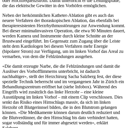
oder Hochfrequenzstrom. Damit unterbricht er die Leitungspfade,
die das elektrische Gewitter in den Vorhöfen ermöglichen.
Neben der herkömmlichen Katheter-Ablation gibt es auch das
neuere Verfahren der thoraskopischen Ablation, das ebenfalls bei
therapieresistenten Herzrhythmusstörungen zur Anwendung kommt.
Bei dieser minimalinvasiven Operation, die etwa 90 Minuten dauert,
werden Kamera und Instrumente durch kleine Schnitte an der
Brustwand eingeführt. Im Gegensatz zum Zugang über die Leiste
steht dem Kardiologen bei diesem Verfahren mehr Energie
(bipolarer Strom) zur Verfügung, um im linken Vorhof das Areal zu
vernarben, von dem die Fehlzündungen ausgehen.
«Die damit erzeugte Narbe, die die Fehlzündungen und damit die
Auslöser des Vorhofflimmerns unterbricht, ist dadurch
nachhaltiger», stellt der Herzchirurg Sacha Salzberg fest, der diese
spezielle Technik beherrscht und im vergangenen Jahr in Zürich ein
Behandlungszentrum eröffnet hat (siehe Infobox). Während des
Eingriffs wird zusätzlich das linke Herzohr – eine kleine
Ausstülpung im linken Vorhof – mit einem Clip verschlossen. Dies
senkt das Risiko eines Hirnschlags massiv, da sich im linken
Herzohr oft Blutgerinnsel bilden, die in den Blutstrom gelangen
können. «Die Medikamente können darum deutlich reduziert und
die Blutverdünner, die den Hirnschlag bis dato verhindert hatten,
sogar vollständig und für immer abgesetzt werden», erklärt
Salzberg.