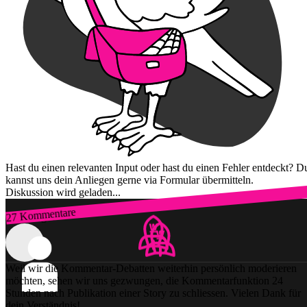
Hast du einen relevanten Input oder hast du einen Fehler entdeckt? D
kannst uns dein Anliegen gerne via Formular übermitteln.
Diskussion wird geladen...
27 Kommentare
Zum Login
Weil wir die Kommentar-Debatten weiterhin persönlich moderieren
möchten, sehen wir uns gezwungen, die Kommentarfunktion 24
Stunden nach Publikation einer Story zu schliessen. Vielen Dank für
dein Verständnis!