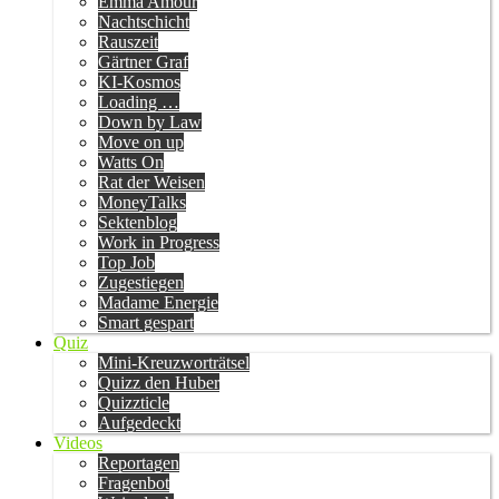
Emma Amour
Nachtschicht
Rauszeit
Gärtner Graf
KI-Kosmos
Loading …
Down by Law
Move on up
Watts On
Rat der Weisen
MoneyTalks
Sektenblog
Work in Progress
Top Job
Zugestiegen
Madame Energie
Smart gespart
Quiz
Mini-Kreuzworträtsel
Quizz den Huber
Quizzticle
Aufgedeckt
Videos
Reportagen
Fragenbot