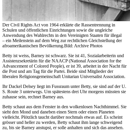
Der Civil Rights Act von 1964 erklärte die Rassentrennung in
Schulen und öffentlichen Einrichtungen sowie die ungleiche
Anwendung des Wahlrechts in den Vereinigten Staaten für illegal
– ein Meilenstein auf dem Weg zur rechtlichen Gleichstellung der
afroamerikanischen Bevölkerung.
Bild: Archive Photos
Betty ist weiss, Barney ist schwarz. Sie ist 41, Sozialarbeiterin und
Assistenzsekretärin für die NAACP (National Association for the
Advancement of Colored People), er ist 39, arbeitet in der Nacht für
die Post und am Tag für die Partei. Beide sind Mitglieder der
liberalen Religionsgemeinschaft Unitarian Universalist Association.
Ihr Dackel Delsey liegt im Fussraum unter Betty, sie sind auf der U.
S. Route 3 unterwegs. Um spätestens drei Uhr morgens müssten sie
zuhause sein, rechnet Barney aus.
Betty schaut aus dem Fenster in den wolkenlosen Nachthimmel. Sie
sieht den Mond und daneben einen Stern oder einen Planeten
vielleicht. Plötzlich taucht darüber nochmals etwas auf. Es scheint
grösser und heller zu werden, Betty schaut ihm lange schweigend
zu, bis sie Barney anstupst, er solle anhalten und sich das ansehen.