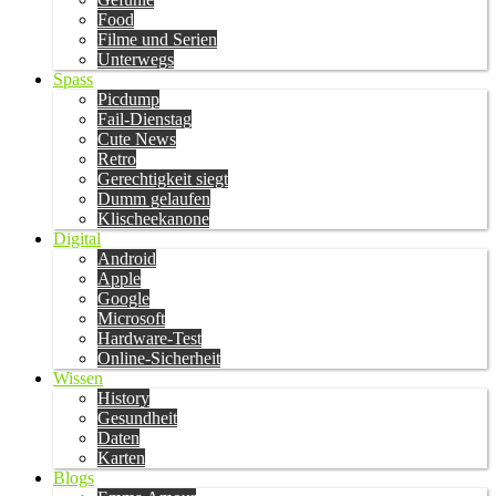
Food
Filme und Serien
Unterwegs
Spass
Picdump
Fail-Dienstag
Cute News
Retro
Gerechtigkeit siegt
Dumm gelaufen
Klischeekanone
Digital
Android
Apple
Google
Microsoft
Hardware-Test
Online-Sicherheit
Wissen
History
Gesundheit
Daten
Karten
Blogs