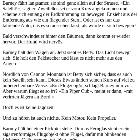
Barney fährt langsamer, sie sind ganz allein auf der Strasse. «Ein
Satellit!», sagt er. Zweifellos sei er vom Kurs abgekommen und
scheine sich entlang der Erdkrümmung zu bewegen. Er sieht aus der
Entfernung aus wie ein fliegender Stern. Oder ist es nur das
fahrende Auto, das es so aussehen lässt, als würde er sich bewegen?
Bald verschwindet er hinter den Bäumen, dann kommt er wieder
hervor. Der Hund wird nervös.
Barney hält den Wagen an. Jetzt sieht es Betty. Das Licht bewegt
sich. Sie holt den Feldstecher und lässt es nicht mehr aus den
Augen.
Nördlich von Cannon Mountain ist Betty sich sicher, dass es auch
kein Satellit sein kann. Dieses Etwas ändert seinen Kurs auf viel zu
unberechenbare Weise. «Ein Flugzeug!», schlägt Barney nun vor.
Aber warum fliegt es so irr? «Ein Piper Cub», meint er dann, «mit
verirrten Jägern an Bord.»
Doch es ist keine Jagdzeit.
Und zu hören ist auch nichts. Kein Motor. Kein Propeller.
Barney hält bei einer Picknickstelle. Durchs Fernglas sieht er ein
zigarrenförmiges Flugobjekt ohne Flügel, dafür mit blinkenden
Lichtern. Gelb, orange, rot, blau, grün.