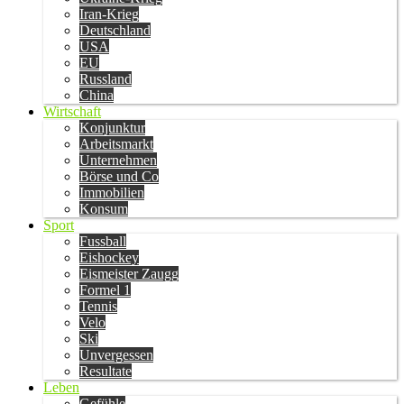
Iran-Krieg
Deutschland
USA
EU
Russland
China
Wirtschaft
Konjunktur
Arbeitsmarkt
Unternehmen
Börse und Co
Immobilien
Konsum
Sport
Fussball
Eishockey
Eismeister Zaugg
Formel 1
Tennis
Velo
Ski
Unvergessen
Resultate
Leben
Gefühle