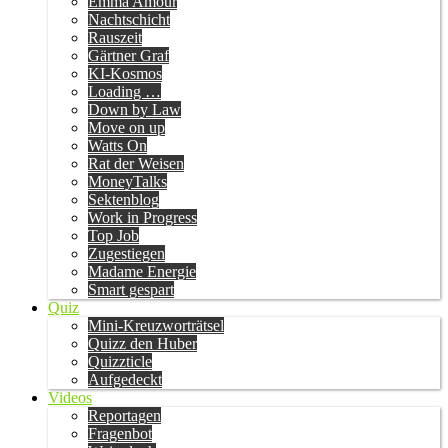
Emma Amour
Nachtschicht
Rauszeit
Gärtner Graf
KI-Kosmos
Loading …
Down by Law
Move on up
Watts On
Rat der Weisen
MoneyTalks
Sektenblog
Work in Progress
Top Job
Zugestiegen
Madame Energie
Smart gespart
Quiz
Mini-Kreuzworträtsel
Quizz den Huber
Quizzticle
Aufgedeckt
Videos
Reportagen
Fragenbot