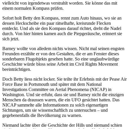
vielleicht von irgendetwas verstrahlt worden. Sie könne das mit
einem normalen Kompass prüfen.
Sofort holt Betty den Kompass, rennt zum Auto hinaus, wo sie an
dessen Heckscheibe ein paar rätselhafte, kreisrunde Flecken
entdeckt. Und als sie den Kompass darauf richtet, dreht die Nadel
durch. Von hier hinten kamen auch die Piepgeräusche, erinnert sie
sich jetzt.
Barney wollte von alledem nichts wissen. Nicht mal seinen engsten
Freunden erzählte er von den Gestalten, die er am Fenster dieses
sonderbaren Flugobjekts gesehen hatte. So eine unglaubwürdige
Geschichte würde bloss seine Arbeit im Civil Rights Movement
beeinträchtigen.
Doch Betty liess nicht locker. Sie teilte ihr Erlebnis mit der Pease Air
Force Base in Portsmouth und später mit dem National
Investigations Committee on Aerial Phenomena (NICAP) in
Washington. Und sie erfuhr, dass sie und Barney nicht die einzigen
Menschen da draussen waren, die ein UFO gesichtet hatten. Das
NICAP sammelte alle Informationen zu solch eigenartigen
Sichtungen, um sie wissenschaftlich zu untersuchen – und
gegebenenfalls die Bevölkerung zu warnen.
Niemand lachte über die Geschichte der Hills und niemand schien