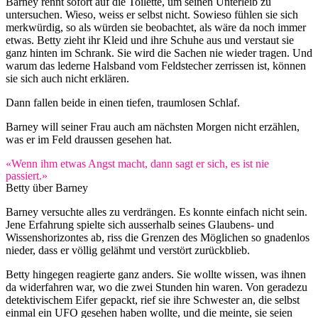
Barney rennt sofort auf die Toilette, um seinen Unterleib zu
untersuchen. Wieso, weiss er selbst nicht. Sowieso fühlen sie sich
merkwürdig, so als würden sie beobachtet, als wäre da noch immer
etwas. Betty zieht ihr Kleid und ihre Schuhe aus und verstaut sie
ganz hinten im Schrank. Sie wird die Sachen nie wieder tragen. Und
warum das lederne Halsband vom Feldstecher zerrissen ist, können
sie sich auch nicht erklären.
Dann fallen beide in einen tiefen, traumlosen Schlaf.
Barney will seiner Frau auch am nächsten Morgen nicht erzählen,
was er im Feld draussen gesehen hat.
«Wenn ihm etwas Angst macht, dann sagt er sich, es ist nie
passiert.»
Betty über Barney
Barney versuchte alles zu verdrängen. Es konnte einfach nicht sein.
Jene Erfahrung spielte sich ausserhalb seines Glaubens- und
Wissenshorizontes ab, riss die Grenzen des Möglichen so gnadenlos
nieder, dass er völlig gelähmt und verstört zurückblieb.
Betty hingegen reagierte ganz anders. Sie wollte wissen, was ihnen
da widerfahren war, wo die zwei Stunden hin waren. Von geradezu
detektivischem Eifer gepackt, rief sie ihre Schwester an, die selbst
einmal ein UFO gesehen haben wollte, und die meinte, sie seien