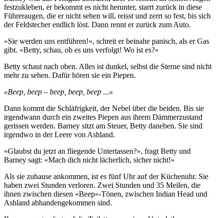
festzukleben, er bekommt es nicht herunter, starrt zurück in diese
Führeraugen, die er nicht sehen will, reisst und zerrt so fest, bis sich
der Feldstecher endlich löst. Dann rennt er zurück zum Auto.
«Sie werden uns entführen!», schreit er beinahe panisch, als er Gas
gibt. «Betty, schau, ob es uns verfolgt! Wo ist es?»
Betty schaut nach oben. Alles ist dunkel, selbst die Sterne sind nicht
mehr zu sehen. Dafür hören sie ein Piepen.
«Beep, beep – beep, beep, beep ...»
Dann kommt die Schläfrigkeit, der Nebel über die beiden. Bis sie
irgendwann durch ein zweites Piepen aus ihrem Dämmerzustand
gerissen werden. Barney sitzt am Steuer, Betty daneben. Sie sind
irgendwo in der Leere von Ashland.
«Glaubst du jetzt an fliegende Untertassen?», fragt Betty und
Barney sagt: «Mach dich nicht lächerlich, sicher nicht!»
Als sie zuhause ankommen, ist es fünf Uhr auf der Küchenuhr. Sie
haben zwei Stunden verloren. Zwei Stunden und 35 Meilen, die
ihnen zwischen diesen «Beep»-Tönen, zwischen Indian Head und
Ashland abhandengekommen sind.