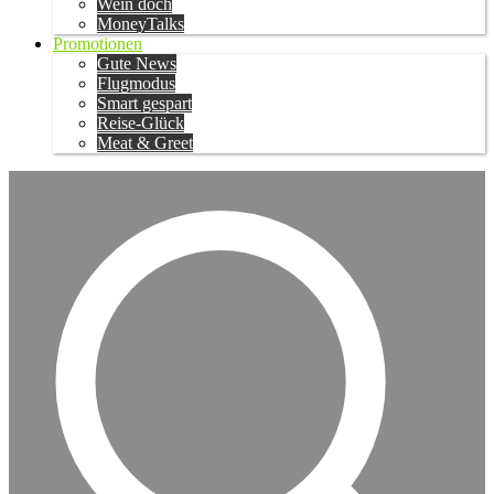
Wein doch
MoneyTalks
Promotionen
Gute News
Flugmodus
Smart gespart
Reise-Glück
Meat & Greet