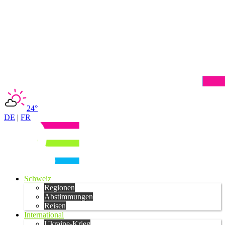
24°
DE
|
FR
Schweiz
Regionen
Abstimmungen
Reisen
International
Ukraine-Krieg