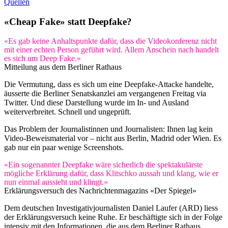
Quellen
«Cheap Fake» statt Deepfake?
«Es gab keine Anhaltspunkte dafür, dass die Videokonferenz nicht
mit einer echten Person geführt wird. Allem Anschein nach handelt
es sich um Deep Fake.»
Mitteilung aus dem Berliner Rathaus
Die Vermutung, dass es sich um eine Deepfake-Attacke handelte,
äusserte die Berliner Senatskanzlei am vergangenen Freitag via
Twitter. Und diese Darstellung wurde im In- und Ausland
weiterverbreitet. Schnell und ungeprüft.
Das Problem der Journalistinnen und Journalisten: Ihnen lag kein
Video-Beweismaterial vor – nicht aus Berlin, Madrid oder Wien. Es
gab nur ein paar wenige Screenshots.
«Ein sogenannter Deepfake wäre sicherlich die spektakulärste
mögliche Erklärung dafür, dass Klitschko aussah und klang, wie er
nun einmal aussieht und klingt.»
Erklärungsversuch des Nachrichtenmagazins «Der Spiegel»
Dem deutschen Investigativjournalisten Daniel Laufer (ARD) liess
der Erklärungsversuch keine Ruhe. Er beschäftigte sich in der Folge
intensiv mit den Informationen, die aus dem Berliner Rathaus