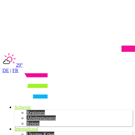
29°
DE
|
FR
Schweiz
Regionen
Abstimmungen
Reisen
International
Ukraine-Krieg