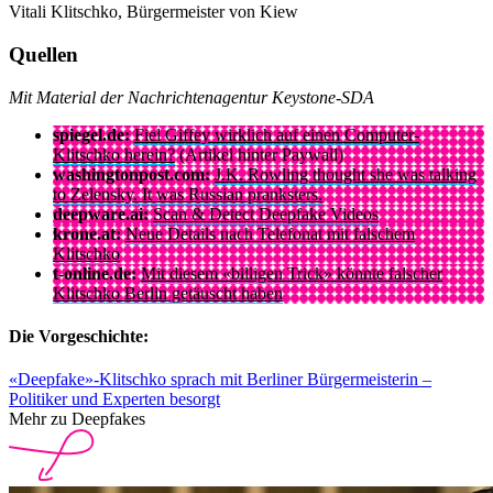
Vitali Klitschko, Bürgermeister von Kiew
Quellen
Mit Material der Nachrichtenagentur Keystone-SDA
spiegel.de:
Fiel Giffey wirklich auf einen Computer-
Klitschko herein?
(Artikel hinter Paywall)
washingtonpost.com:
J.K. Rowling thought she was talking
to Zelensky. It was Russian pranksters.
deepware.ai:
Scan & Detect Deepfake Videos
krone.at:
Neue Details nach Telefonat mit falschem
Klitschko
t-online.de:
Mit diesem «billigen Trick» könnte falscher
Klitschko Berlin getäuscht haben
Die Vorgeschichte:
«Deepfake»-Klitschko sprach mit Berliner Bürgermeisterin –
Politiker und Experten besorgt
Mehr zu Deepfakes