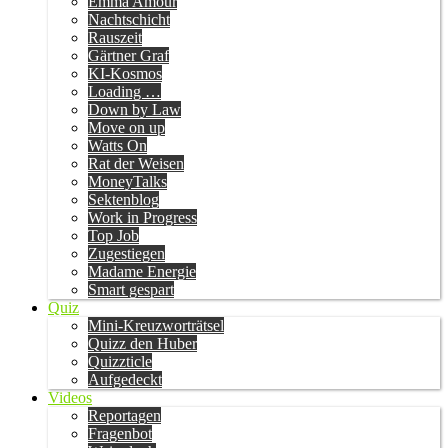
Emma Amour
Nachtschicht
Rauszeit
Gärtner Graf
KI-Kosmos
Loading …
Down by Law
Move on up
Watts On
Rat der Weisen
MoneyTalks
Sektenblog
Work in Progress
Top Job
Zugestiegen
Madame Energie
Smart gespart
Quiz
Mini-Kreuzworträtsel
Quizz den Huber
Quizzticle
Aufgedeckt
Videos
Reportagen
Fragenbot