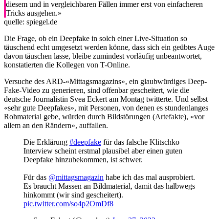
diesem und in vergleichbaren Fällen immer erst von einfacheren
Tricks ausgehen.»
quelle: spiegel.de
Die Frage, ob ein Deepfake in solch einer Live-Situation so
täuschend echt umgesetzt werden könne, dass sich ein geübtes Auge
davon täuschen lasse, bleibe zumindest vorläufig unbeantwortet,
konstatierten die Kollegen von T-Online.
Versuche des ARD-«Mittagsmagazins», ein glaubwürdiges Deep-
Fake-Video zu generieren, sind offenbar gescheitert, wie die
deutsche Journalistin Svea Eckert am Montag twitterte. Und selbst
«sehr gute Deepfakes», mit Personen, von denen es stundenlanges
Rohmaterial gebe, würden durch Bildstörungen (Artefakte), «vor
allem an den Rändern», auffallen.
Die Erklärung
#deepfake
für das falsche Klitschko
Interview scheint erstmal plausibel aber einen guten
Deepfake hinzubekommen, ist schwer.
Für das
@mittagsmagazin
habe ich das mal ausprobiert.
Es braucht Massen an Bildmaterial, damit das halbwegs
hinkommt (wir sind gescheitert).
pic.twitter.com/so4p2OmDf8