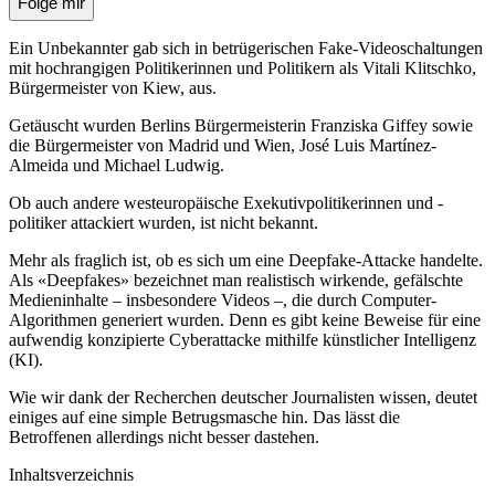
Folge mir
Ein Unbekannter gab sich in betrügerischen Fake-Videoschaltungen
mit hochrangigen Politikerinnen und Politikern als Vitali Klitschko,
Bürgermeister von Kiew, aus.
Getäuscht wurden Berlins Bürgermeisterin Franziska Giffey sowie
die Bürgermeister von Madrid und Wien, José Luis Martínez-
Almeida und Michael Ludwig.
Ob auch andere westeuropäische Exekutivpolitikerinnen und -
politiker attackiert wurden, ist nicht bekannt.
Mehr als fraglich ist, ob es sich um eine Deepfake-Attacke handelte.
Als «Deepfakes» bezeichnet man realistisch wirkende, gefälschte
Medieninhalte – insbesondere Videos –, die durch Computer-
Algorithmen generiert wurden. Denn es gibt keine Beweise für eine
aufwendig konzipierte Cyberattacke mithilfe künstlicher Intelligenz
(KI).
Wie wir dank der Recherchen deutscher Journalisten wissen, deutet
einiges auf eine simple Betrugsmasche hin. Das lässt die
Betroffenen allerdings nicht besser dastehen.
Inhaltsverzeichnis