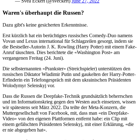
— Svea Eckert (@sveckert)
June 27, 2022
Waren's überhaupt die Russen?
Dazu gibt's keine gesicherten Erkenntnisse.
Erst kürzlich hat ein berüchtigtes russisches Comedy-Duo namens
Vovan und Lexus international für Schlagzeilen gesorgt, indem sie
die Bestseller-Autorin J. K. Rowling (Harry Potter) mit einem Fake-
Anruf täuschten. Dies berichtete die «Washington Post» am
vergangenen Freitag (24. Juni).
Die selbsternannten «Prankster» (Streichspieler) unterstützen den
russischen Diktator Wladimir Putin und gaukelten der Harry-Potter-
Erfinderin ein Telefongespräch mit dem ukrainischen Präsidenten
Wolodymyr Selenskyj vor.
Dass die Russen die Deepfake-Technik grundsätzlich beherrschen
und im Informationskrieg gegen den Westen auch einsetzen, wissen
wir spätestens seit März 2022. Da teilte der Meta-Konzern, die
Muttergesellschaft von Facebook, mit, dass man «ein Deepfake-
Video» von den eigenen Plattformen entfernt habe: ein Clip mit
einem gefälschten Präsidenten Selenskyj, mit einer Erklärung, «die
er nie abgegeben hat».