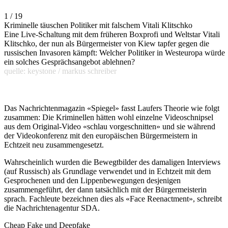
1 / 19
Kriminelle täuschen Politiker mit falschem Vitali Klitschko
Eine Live-Schaltung mit dem früheren Boxprofi und Weltstar Vitali
Klitschko, der nun als Bürgermeister von Kiew tapfer gegen die
russischen Invasoren kämpft: Welcher Politiker in Westeuropa würde
ein solches Gesprächsangebot ablehnen?
quelle: keystone / markus schreiber
Das Nachrichtenmagazin «Spiegel» fasst Laufers Theorie wie folgt
zusammen: Die Kriminellen hätten wohl einzelne Videoschnipsel
aus dem Original-Video «schlau vorgeschnitten» und sie während
der Videokonferenz mit den europäischen Bürgermeistern in
Echtzeit neu zusammengesetzt.
Wahrscheinlich wurden die Bewegtbilder des damaligen Interviews
(auf Russisch) als Grundlage verwendet und in Echtzeit mit dem
Gesprochenen und den Lippenbewegungen desjenigen
zusammengeführt, der dann tatsächlich mit der Bürgermeisterin
sprach. Fachleute bezeichnen dies als «Face Reenactment», schreibt
die Nachrichtenagentur SDA.
Cheap Fake und Deepfake