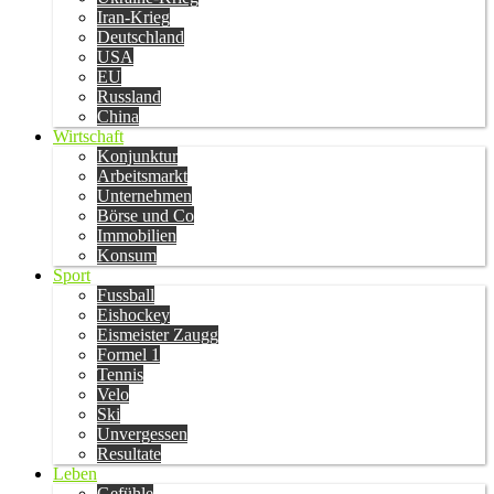
Iran-Krieg
Deutschland
USA
EU
Russland
China
Wirtschaft
Konjunktur
Arbeitsmarkt
Unternehmen
Börse und Co
Immobilien
Konsum
Sport
Fussball
Eishockey
Eismeister Zaugg
Formel 1
Tennis
Velo
Ski
Unvergessen
Resultate
Leben
Gefühle