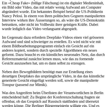
Ein «Cheap Fake» (billige Fälschung) ist ein digitaler Medieninhalt,
ein Bild oder Video, das mit relativ wenig Aufwand am Computer
abgeändert wurde. Ein bekanntes Beispiel betraf die US-Politikerin
Nancy Pelosi. In einem von ihren politischen Gegnern manipulierten
Interview wirken ihre Äusserungen so, als wäre die US-Demokratin
betrunken, oder nicht im Vollbesitz ihrer geistigen Kräfte. Dabei
wurde lediglich das Video verlangsamt abgespielt.
Im Gegensatz dazu erfordern Deepfake-Videos einen viel grösseren
Aufwand und sind schwieriger zu erstellen. Es wird nicht wie mit
einem Bildbearbeitungsprogramm einfach ein Gesicht auf ein
anderes kopiert, sondern durch spezielle Algorithmen ein neues
geformt. Dazu braucht es ein künstliches neuronales Netz, das durch
Referenzmaterial zunächst lernen muss, wie das zu formende
Gesicht auszusehen hat, um es dann selbst zu erzeugen.
Neben den Bewegtbildern benötigt man zur Erstellung eines
derartigen Deepfakes das ursprüngliche Video, in das das künstliche
generierte Gesicht eingefügt werden soll, sowie die manipulierte
Tonspur (passend zur Mimik).
Was den Angreifern beim Überlisten der Verantwortlichen in Berlin
entscheidend half: Zu Beginn der Konferenzschaltung fragten sie
offenbar, ob das Gespräch auf Russisch stattfinden und übersetzt
werden könne. Die Berliner Bürgermeisterin willigte ein. Und es