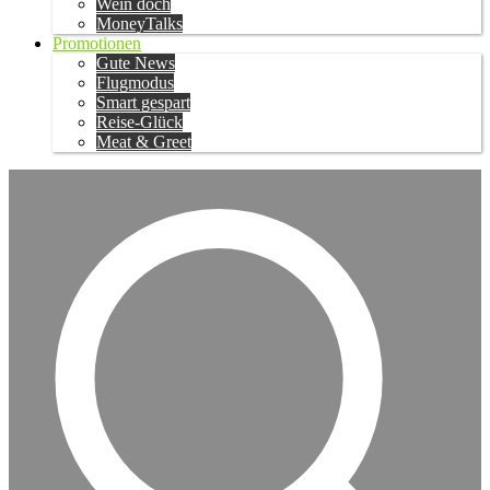
Wein doch
MoneyTalks
Promotionen
Gute News
Flugmodus
Smart gespart
Reise-Glück
Meat & Greet