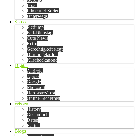
Food
Filme und Serien
Unterwegs
Spass
Picdump
Fail-Dienstag
Cute News
Retro
Gerechtigkeit siegt
Dumm gelaufen
Klischeekanone
Digital
Android
Apple
Google
Microsoft
Hardware-Test
Online-Sicherheit
Wissen
History
Gesundheit
Daten
Karten
Blogs