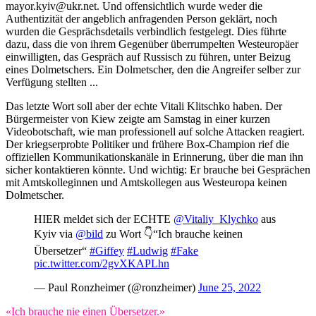
mayor.kyiv@ukr.net. Und offensichtlich wurde weder die
Authentizität der angeblich anfragenden Person geklärt, noch
wurden die Gesprächsdetails verbindlich festgelegt. Dies führte
dazu, dass die von ihrem Gegenüber überrumpelten Westeuropäer
einwilligten, das Gespräch auf Russisch zu führen, unter Beizug
eines Dolmetschers. Ein Dolmetscher, den die Angreifer selber zur
Verfügung stellten ...
Das letzte Wort soll aber der echte Vitali Klitschko haben. Der
Bürgermeister von Kiew zeigte am Samstag in einer kurzen
Videobotschaft, wie man professionell auf solche Attacken reagiert.
Der kriegserprobte Politiker und frühere Box-Champion rief die
offiziellen Kommunikationskanäle in Erinnerung, über die man ihn
sicher kontaktieren könnte. Und wichtig: Er brauche bei Gesprächen
mit Amtskolleginnen und Amtskollegen aus Westeuropa keinen
Dolmetscher.
HIER meldet sich der ECHTE
@Vitaliy_Klychko
aus
Kyiv via
@bild
zu Wort 👇“Ich brauche keinen
Übersetzer“
#Giffey
#Ludwig
#Fake
pic.twitter.com/2gvXKAPLhn
— Paul Ronzheimer (@ronzheimer)
June 25, 2022
«Ich brauche nie einen Übersetzer.»