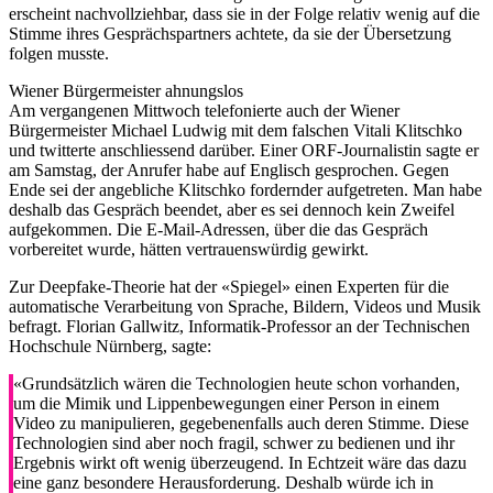
erscheint nachvollziehbar, dass sie in der Folge relativ wenig auf die
Stimme ihres Gesprächspartners achtete, da sie der Übersetzung
folgen musste.
Wiener Bürgermeister ahnungslos
Am vergangenen Mittwoch telefonierte auch der Wiener
Bürgermeister Michael Ludwig mit dem falschen Vitali Klitschko
und twitterte anschliessend darüber. Einer ORF-Journalistin sagte er
am Samstag, der Anrufer habe auf Englisch gesprochen. Gegen
Ende sei der angebliche Klitschko fordernder aufgetreten. Man habe
deshalb das Gespräch beendet, aber es sei dennoch kein Zweifel
aufgekommen. Die E-Mail-Adressen, über die das Gespräch
vorbereitet wurde, hätten vertrauenswürdig gewirkt.
Zur Deepfake-Theorie hat der «Spiegel» einen Experten für die
automatische Verarbeitung von Sprache, Bildern, Videos und Musik
befragt. Florian Gallwitz, Informatik-Professor an der Technischen
Hochschule Nürnberg, sagte:
«Grundsätzlich wären die Technologien heute schon vorhanden,
um die Mimik und Lippenbewegungen einer Person in einem
Video zu manipulieren, gegebenenfalls auch deren Stimme. Diese
Technologien sind aber noch fragil, schwer zu bedienen und ihr
Ergebnis wirkt oft wenig überzeugend. In Echtzeit wäre das dazu
eine ganz besondere Herausforderung. Deshalb würde ich in