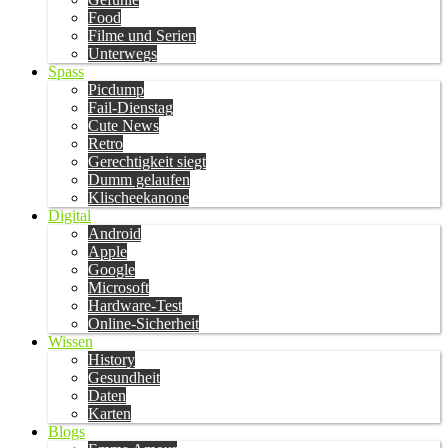
Food
Filme und Serien
Unterwegs
Spass
Picdump
Fail-Dienstag
Cute News
Retro
Gerechtigkeit siegt
Dumm gelaufen
Klischeekanone
Digital
Android
Apple
Google
Microsoft
Hardware-Test
Online-Sicherheit
Wissen
History
Gesundheit
Daten
Karten
Blogs