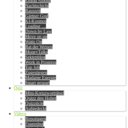
Emma Amour
Nachtschicht
Rauszeit
Gärtner Graf
KI-Kosmos
Loading …
Down by Law
Move on up
Watts On
Rat der Weisen
MoneyTalks
Sektenblog
Work in Progress
Top Job
Zugestiegen
Madame Energie
Smart gespart
Quiz
Mini-Kreuzworträtsel
Quizz den Huber
Quizzticle
Aufgedeckt
Videos
Reportagen
Fragenbot