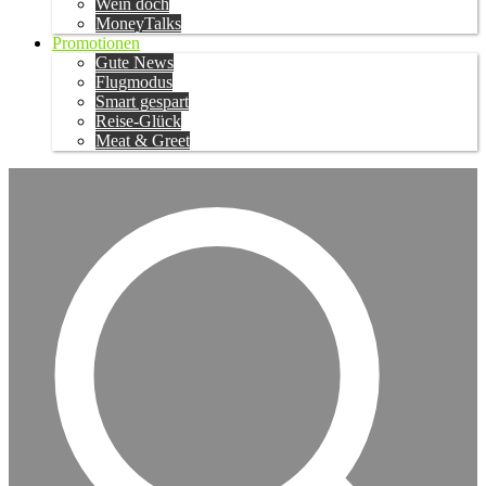
Wein doch
MoneyTalks
Promotionen
Gute News
Flugmodus
Smart gespart
Reise-Glück
Meat & Greet