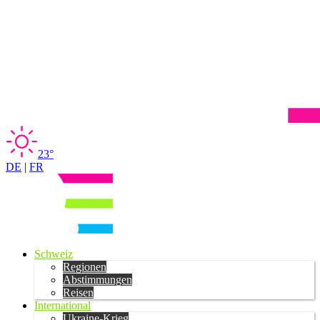
23°
DE
|
FR
Schweiz
Regionen
Abstimmungen
Reisen
International
Ukraine-Krieg