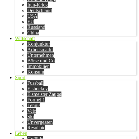
Iran-Krieg
Deutschland
USA
EU
Russland
China
Wirtschaft
Konjunktur
Arbeitsmarkt
Unternehmen
Börse und Co
Immobilien
Konsum
Sport
Fussball
Eishockey
Eismeister Zaugg
Formel 1
Tennis
Velo
Ski
Unvergessen
Resultate
Leben
Gefühle