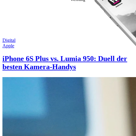
Digital
Apple
iPhone 6S Plus vs. Lumia 950: Duell der
besten Kamera-Handys