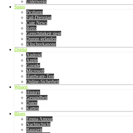
Unterwegs
Spass
Picdump
Fail-Dienstag
Cute News
Retro
Gerechtigkeit siegt
Dumm gelaufen
Klischeekanone
Digital
Android
Apple
Google
Microsoft
Hardware-Test
Online-Sicherheit
Wissen
History
Gesundheit
Daten
Karten
Blogs
Emma Amour
Nachtschicht
Rauszeit