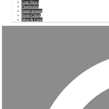
Gute News
Flugmodus
Smart gespart
Reise-Glück
Meat & Greet