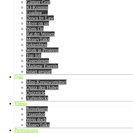
Gärtner Graf
KI-Kosmos
Loading …
Down by Law
Move on up
Watts On
Rat der Weisen
MoneyTalks
Sektenblog
Work in Progress
Top Job
Zugestiegen
Madame Energie
Smart gespart
Quiz
Mini-Kreuzworträtsel
Quizz den Huber
Quizzticle
Aufgedeckt
Videos
Reportagen
Fragenbot
Wein doch
MoneyTalks
Promotionen