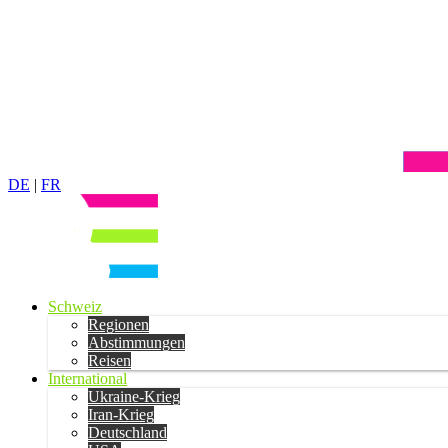
DE
|
FR
Schweiz
Regionen
Abstimmungen
Reisen
International
Ukraine-Krieg
Iran-Krieg
Deutschland