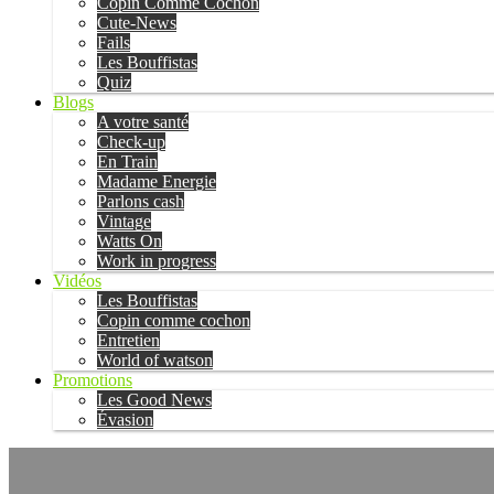
Copin Comme Cochon
Cute-News
Fails
Les Bouffistas
Quiz
Blogs
A votre santé
Check-up
En Train
Madame Energie
Parlons cash
Vintage
Watts On
Work in progress
Vidéos
Les Bouffistas
Copin comme cochon
Entretien
World of watson
Promotions
Les Good News
Évasion