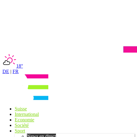
18°
DE
|
FR
Suisse
International
Economie
Société
Sport
News en direct