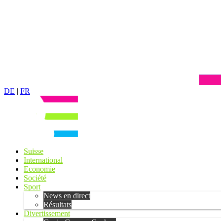
DE
|
FR
Suisse
International
Economie
Société
Sport
News en direct
Résultats
Divertissement