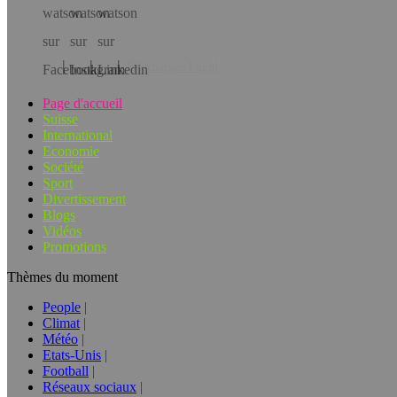
Téléchargez l’app!
Page d'accueil
Suisse
International
Economie
Société
Sport
Divertissement
Blogs
Vidéos
Promotions
Thèmes du moment
People
Climat
Météo
Etats-Unis
Football
Réseaux sociaux