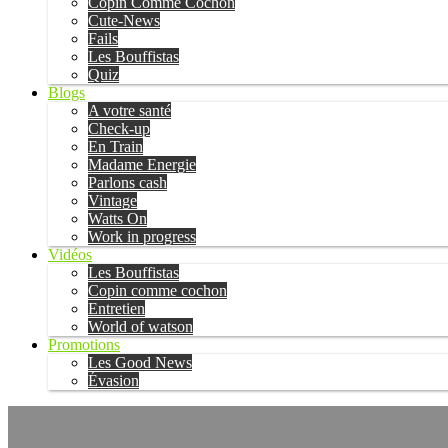
Copin Comme Cochon
Cute-News
Fails
Les Bouffistas
Quiz
Blogs
A votre santé
Check-up
En Train
Madame Energie
Parlons cash
Vintage
Watts On
Work in progress
Vidéos
Les Bouffistas
Copin comme cochon
Entretien
World of watson
Promotions
Les Good News
Évasion