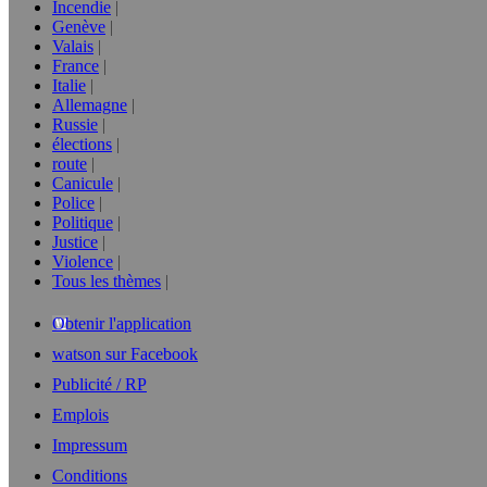
Incendie
Genève
Valais
France
Italie
Allemagne
Russie
élections
route
Canicule
Police
Politique
Justice
Violence
Tous les thèmes
Obtenir l'application
watson sur Facebook
Publicité / RP
Emplois
Impressum
Conditions