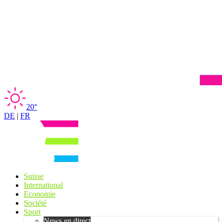
20°
DE
|
FR
Suisse
International
Economie
Société
Sport
News en direct