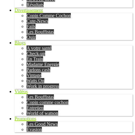
Résultats
Divertissement
Copin Comme Cochon
Cute-News
Fails
Les Bouffistas
Quiz
Blogs
A votre santé
Check-up
En Train
Madame Energie
Parlons cash
Vintage
Watts On
Work in progress
Vidéos
Les Bouffistas
Copin comme cochon
Entretien
World of watson
Promotions
Les Good News
Évasion