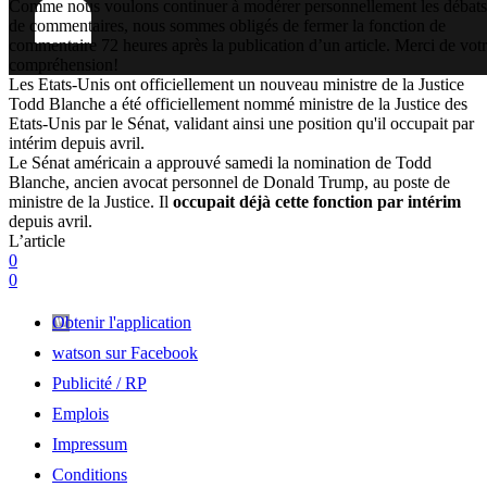
Comme nous voulons continuer à modérer personnellement les débats
de commentaires, nous sommes obligés de fermer la fonction de
commentaire 72 heures après la publication d’un article. Merci de vot
compréhension!
Les Etats-Unis ont officiellement un nouveau ministre de la Justice
Todd Blanche a été officiellement nommé ministre de la Justice des
Etats-Unis par le Sénat, validant ainsi une position qu'il occupait par
intérim depuis avril.
Le Sénat américain a approuvé samedi la nomination de Todd
Blanche, ancien avocat personnel de Donald Trump, au poste de
ministre de la Justice. Il
occupait déjà cette fonction par intérim
depuis avril.
L’article
0
0
Obtenir l'application
watson sur Facebook
Publicité / RP
Emplois
Impressum
Conditions