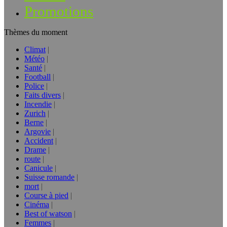
Promotions
Thèmes du moment
Climat
Météo
Santé
Football
Police
Faits divers
Incendie
Zurich
Berne
Argovie
Accident
Drame
route
Canicule
Suisse romande
mort
Course à pied
Cinéma
Best of watson
Femmes