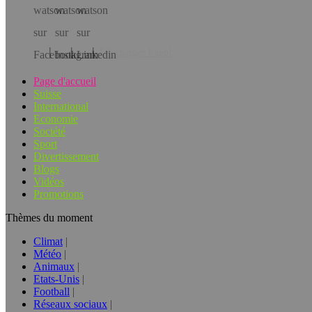
Téléchargez l’app!
Page d'accueil
Suisse
International
Economie
Société
Sport
Divertissement
Blogs
Vidéos
Promotions
Thèmes du moment
Climat
Météo
Animaux
Etats-Unis
Football
Réseaux sociaux