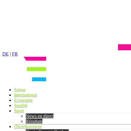
DE
|
FR
Suisse
International
Economie
Société
Sport
News en direct
Résultats
Divertissement