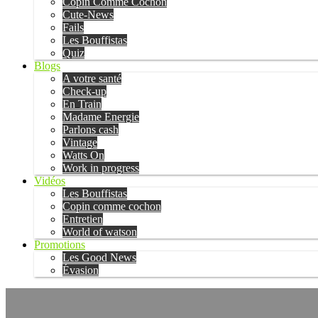
Copin Comme Cochon
Cute-News
Fails
Les Bouffistas
Quiz
Blogs
A votre santé
Check-up
En Train
Madame Energie
Parlons cash
Vintage
Watts On
Work in progress
Vidéos
Les Bouffistas
Copin comme cochon
Entretien
World of watson
Promotions
Les Good News
Évasion