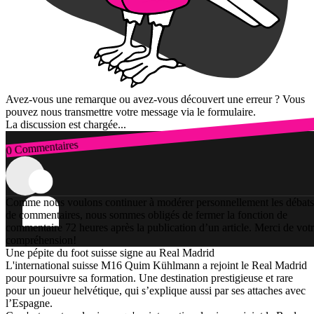
Avez-vous une remarque ou avez-vous découvert une erreur ? Vous
pouvez nous transmettre votre message via le formulaire.
La discussion est chargée...
0 Commentaires
Connexion
Comme nous voulons continuer à modérer personnellement les débats
de commentaires, nous sommes obligés de fermer la fonction de
commentaire 72 heures après la publication d’un article. Merci de vot
compréhension!
Une pépite du foot suisse signe au Real Madrid
L'international suisse M16 Quim Kühlmann a rejoint le Real Madrid
pour poursuivre sa formation. Une destination prestigieuse et rare
pour un joueur helvétique, qui s’explique aussi par ses attaches avec
l’Espagne.