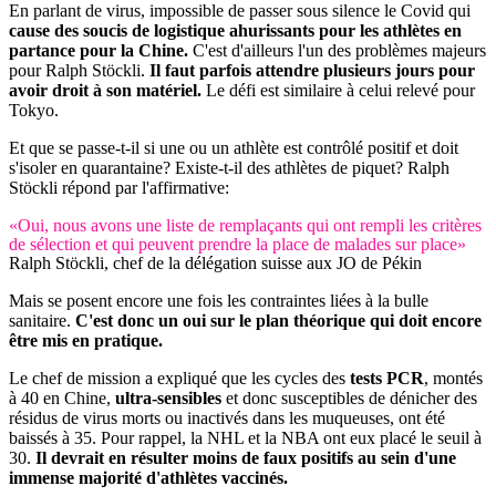
En parlant de virus, impossible de passer sous silence le Covid qui
cause des soucis de logistique ahurissants pour les athlètes en
partance pour la Chine.
C'est d'ailleurs l'un des problèmes majeurs
pour Ralph Stöckli.
Il faut parfois attendre plusieurs jours pour
avoir droit à son matériel.
Le défi est similaire à celui relevé pour
Tokyo.
Et que se passe-t-il si une ou un athlète est contrôlé positif et doit
s'isoler en quarantaine? Existe-t-il des athlètes de piquet? Ralph
Stöckli répond par l'affirmative:
«Oui, nous avons une liste de remplaçants qui ont rempli les critères
de sélection et qui peuvent prendre la place de malades sur place»
Ralph Stöckli, chef de la délégation suisse aux JO de Pékin
Mais se posent encore une fois les contraintes liées à la bulle
sanitaire.
C'est donc un oui sur le plan théorique qui doit encore
être mis en pratique.
Le chef de mission a expliqué que les cycles des
tests PCR
, montés
à 40 en Chine,
ultra-sensibles
et donc susceptibles de dénicher des
résidus de virus morts ou inactivés dans les muqueuses, ont été
baissés à 35. Pour rappel, la NHL et la NBA ont eux placé le seuil à
30.
Il devrait en résulter moins de faux positifs au sein d'une
immense majorité d'athlètes vaccinés.