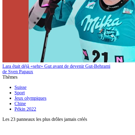
Lara était déjà «sehr» Gut avant de devenir Gut-Behrami
de Sven Papaux
Thèmes
Suisse
Sport
Jeux olympiques
Chine
Pékin 2022
Les 23 panneaux les plus drôles jamais créés