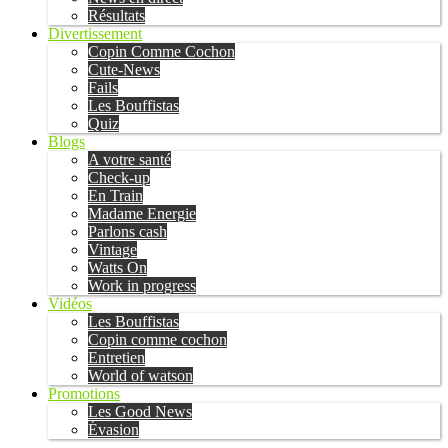
Résultats
Divertissement
Copin Comme Cochon
Cute-News
Fails
Les Bouffistas
Quiz
Blogs
A votre santé
Check-up
En Train
Madame Energie
Parlons cash
Vintage
Watts On
Work in progress
Vidéos
Les Bouffistas
Copin comme cochon
Entretien
World of watson
Promotions
Les Good News
Évasion