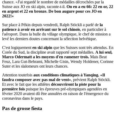
chance. «J'ai regardé le nombre de médailles décrochées par la
Suisse aux JO en ski alpin, raconte-t-il.
On en a eu 66: 22 en or, 22
en argent et 22 en bronze. De bon augure pour ces JO en
2022!»
Sur place à Pékin depuis vendredi, Ralph Stöckli a parlé de
la
patience à avoir en arrivant sur le sol chinois
, en particulier à
l'aéroport. Dans la bulle du village olympique, le chef de mission a
levé les derniers doutes concernant la sélection helvétique.
C'est logiquement
en ski alpin
que les Suisses sont très attendus. En
Corée du Sud, la discipline avait rapporté sept médailles.
A lui seul,
Marco Odermatt a les moyens d'en ramener trois.
Mais Beat
Feuz, Lara Gut-Behrami, Michelle Gisin, Wendy Holdener, Corinne
Suter et les slalomeurs ont leurs chances.
Attention toutefois
aux conditions climatiques à Yanqing.
«Il
faudra composer avec pas mal de vent»
, prévient Ralph Stöckli.
Et avec le fait que les athlètes
découvriront la piste pour la
première fois
puisque les épreuves pré-olympiques agendées en
février 2020 avaient dû être annulées en raison de l'émergence du
coronavirus dans le pays.
Pas de grosse
fiesta