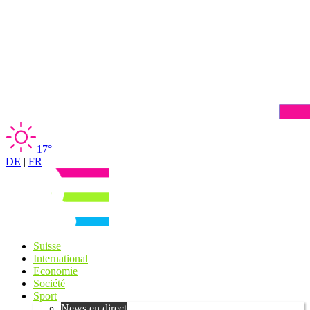
17°
DE
|
FR
Suisse
International
Economie
Société
Sport
News en direct