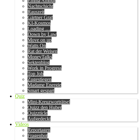
Emma Amour
Nachtschicht
Rauszeit
Gärtner Graf
KI-Kosmos
Loading …
Down by Law
Move on up
Watts On
Rat der Weisen
MoneyTalks
Sektenblog
Work in Progress
Top Job
Zugestiegen
Madame Energie
Smart gespart
Quiz
Mini-Kreuzworträtsel
Quizz den Huber
Quizzticle
Aufgedeckt
Videos
Reportagen
Fragenbot