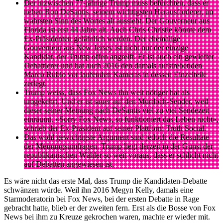
Der inzwischen 77-jährige Trump muss befürchten, dass er
neben Ron DeSantis, seinem wichtigsten Herausforderer, im
wahrsten Sinn des Wortes alt aussieht. Der Gouverneur aus
Florida ist erst 44 Jahre alt. Auch Chris Christie könnte dem
Ex-Präsidenten gefährlich werden. Der ehemalige
Gouverneur aus New Jersey ist nicht nur der einzige
Kandidat, der Trump offen angreift. Er ist auch ein gewiefter
Debattierer und hat auch 2016 den damals aufstrebenden
Marco Rubio vor laufenden Kameras in dessen Einzelteile
zerlegt.
Trump weiss, dass Fox News ihn weit nötiger hat als
umgekehrt. Und er ist sauer auf den Murdoch-Sender, weil
dieser seiner Meinung nach DeSantis viel zu viel Sendezeit
einräumt. «Sorry Fox News, so funktioniert das Leben nicht»,
schrieb der Ex-Präsident auf seiner Plattform Truth Social.
Das wohl gewichtigste Argument sind jedoch die Resultate
der Meinungsumfragen. Trump liegt derzeit in der Gunst der
republikanischen Wähler so weit voraus, dass er schlicht nicht
auf Debatten angewiesen ist.
Es wäre nicht das erste Mal, dass Trump die Kandidaten-Debatte
schwänzen würde. Weil ihn 2016 Megyn Kelly, damals eine
Starmoderatorin bei Fox News, bei der ersten Debatte in Rage
gebracht hatte, blieb er der zweiten fern. Erst als die Bosse von Fox
News bei ihm zu Kreuze gekrochen waren, machte er wieder mit.