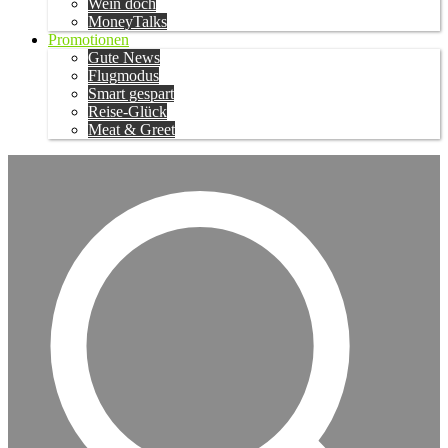
Wein doch
MoneyTalks
Promotionen
Gute News
Flugmodus
Smart gespart
Reise-Glück
Meat & Greet