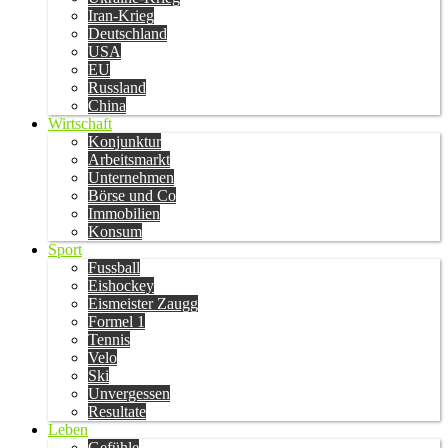
Iran-Krieg
Deutschland
USA
EU
Russland
China
Wirtschaft
Konjunktur
Arbeitsmarkt
Unternehmen
Börse und Co
Immobilien
Konsum
Sport
Fussball
Eishockey
Eismeister Zaugg
Formel 1
Tennis
Velo
Ski
Unvergessen
Resultate
Leben
Gefühle