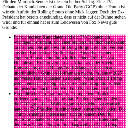
Für den Murdoch-Sender ist dies ein herber Schlag. Eine TV-
Debatte der Kandidaten der Grand Old Party (GOP) ohne Trump ist
wie ein Auftritt der Rolling Stones ohne Mick Jagger. Doch der Ex-
Präsident hat bereits angekündigt, dass er nicht auf der Bühne stehen
wird; und für einmal hat er zum Leidwesen von Fox News gute
Gründe:
Für die meisten Kandidaten sind die TV-Debatten ein
wichtiges Instrument, sich einer breiten Öffentlichkeit bekannt
zu machen. Das gilt etwa für Doug Burgun, den Gouverneur
aus dem Bundesstaat North Dakota. Ausserhalb seiner
engeren Heimat kennt ihn wirklich keiner. Oder für Asa
Hutchinson, Ex-Gouverneur aus Arkansas, oder Vivek
Ramaswamy, einen Hedge-Fonds-Manager, der sich aus
unerfindlichen Gründen Hoffnungen macht, im Januar 2025
ins Weisse Haus einziehen zu können. Wenn Donald Trump
jedoch eines nicht nötig hat, dann «name recognition». Jede
und jeder und auch deren Hund und Katze kennen ihn.
Ein politisches Programm muss Trump ebenfalls nicht
vorlegen, zumal er gar keines hat. Bei den letzten Wahlen hat
die GOP gar auf ein Wahlprogramm verzichtet, zu erratisch
hatte der Ex-Präsident in seiner ersten Amtsperiode agiert. Die
Trump-Anhänger interessieren sich zu keinem Deut für
politische Inhalte. Für sie ist ihr Idol primär ein Entertainer,
der etwas Unterhaltung in ihren langweiligen Alltag bringt.