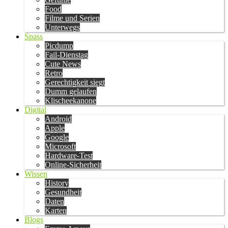
Food
Filme und Serien
Unterwegs
Spass
Picdump
Fail-Dienstag
Cute News
Retro
Gerechtigkeit siegt
Dumm gelaufen
Klischeekanone
Digital
Android
Apple
Google
Microsoft
Hardware-Test
Online-Sicherheit
Wissen
History
Gesundheit
Daten
Karten
Blogs