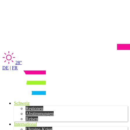
28°
DE
|
FR
Schweiz
Regionen
Abstimmungen
Reisen
International
Ukraine-Krieg