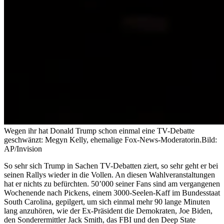
Wegen ihr hat Donald Trump schon einmal eine TV-Debatte
geschwänzt: Megyn Kelly, ehemalige Fox-News-Moderatorin.
Bild:
AP/Invision
So sehr sich Trump in Sachen TV-Debatten ziert, so sehr geht er bei
seinen Rallys wieder in die Vollen. An diesen Wahlveranstaltungen
hat er nichts zu befürchten. 50’000 seiner Fans sind am vergangenen
Wochenende nach Pickens, einem 3000-Seelen-Kaff im Bundesstaat
South Carolina, gepilgert, um sich einmal mehr 90 lange Minuten
lang anzuhören, wie der Ex-Präsident die Demokraten, Joe Biden,
den Sonderermittler Jack Smith, das FBI und den Deep State