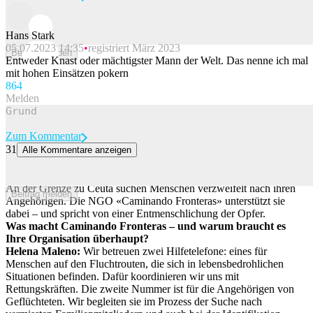
Hans Stark
05.07.2023 14:35
registriert März 2023
Beitrag melden
Entweder Knast oder mächtigster Mann der Welt. Das nenne ich mal
mit hohen Einsätzen pokern
86
4
Melden
Zum Kommentar
31
Alle Kommentare anzeigen
«Mütter und Väter wissen nicht, ob ihre Kinder noch am Leben
sind»
An der Grenze zu Ceuta suchen Menschen verzweifelt nach ihren
Beitrag melden
Angehörigen. Die NGO «Caminando Fronteras» unterstützt sie
dabei – und spricht von einer Entmenschlichung der Opfer.
Was macht Caminando Fronteras – und warum braucht es
Ihre Organisation überhaupt?
Helena Maleno:
Wir betreuen zwei Hilfetelefone: eines für
Menschen auf den Fluchtrouten, die sich in lebensbedrohlichen
Situationen befinden. Dafür koordinieren wir uns mit
Rettungskräften. Die zweite Nummer ist für die Angehörigen von
Geflüchteten. Wir begleiten sie im Prozess der Suche nach