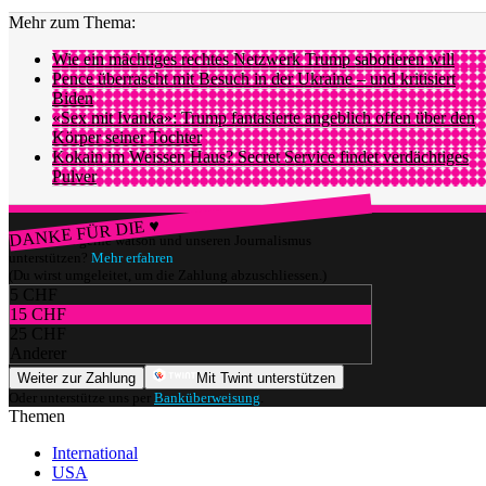
Mehr zum Thema:
Wie ein mächtiges rechtes Netzwerk Trump sabotieren will
Pence überrascht mit Besuch in der Ukraine – und kritisiert
Biden
«Sex mit Ivanka»: Trump fantasierte angeblich offen über den
Körper seiner Tochter
Kokain im Weissen Haus? Secret Service findet verdächtiges
Pulver
DANKE FÜR DIE ♥
Würdest du gerne watson und unseren Journalismus
unterstützen?
Mehr erfahren
(Du wirst umgeleitet, um die Zahlung abzuschliessen.)
5 CHF
15 CHF
25 CHF
Anderer
Weiter zur Zahlung
Mit Twint unterstützen
Oder unterstütze uns per
Banküberweisung
.
Themen
International
USA