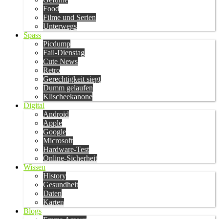
Food
Filme und Serien
Unterwegs
Spass
Picdump
Fail-Dienstag
Cute News
Retro
Gerechtigkeit siegt
Dumm gelaufen
Klischeekanone
Digital
Android
Apple
Google
Microsoft
Hardware-Test
Online-Sicherheit
Wissen
History
Gesundheit
Daten
Karten
Blogs