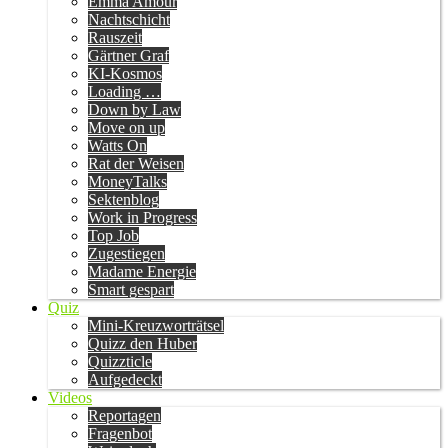
Emma Amour
Nachtschicht
Rauszeit
Gärtner Graf
KI-Kosmos
Loading …
Down by Law
Move on up
Watts On
Rat der Weisen
MoneyTalks
Sektenblog
Work in Progress
Top Job
Zugestiegen
Madame Energie
Smart gespart
Quiz
Mini-Kreuzworträtsel
Quizz den Huber
Quizzticle
Aufgedeckt
Videos
Reportagen
Fragenbot