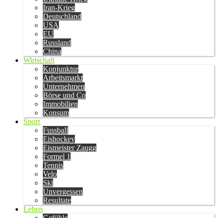
Iran-Krieg
Deutschland
USA
EU
Russland
China
Wirtschaft
Konjunktur
Arbeitsmarkt
Unternehmen
Börse und Co
Immobilien
Konsum
Sport
Fussball
Eishockey
Eismeister Zaugg
Formel 1
Tennis
Velo
Ski
Unvergessen
Resultate
Leben
Gefühle