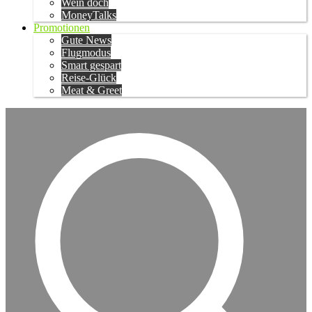
Wein doch
MoneyTalks
Promotionen
Gute News
Flugmodus
Smart gespart
Reise-Glück
Meat & Greet