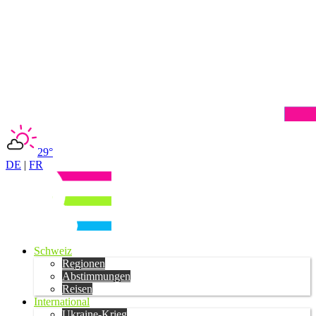
29°
DE
|
FR
Schweiz
Regionen
Abstimmungen
Reisen
International
Ukraine-Krieg