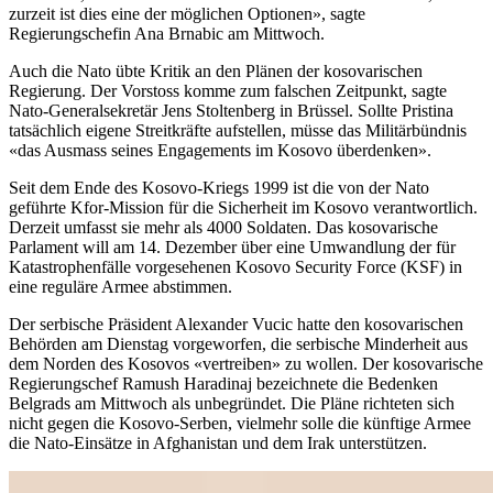
zurzeit ist dies eine der möglichen Optionen», sagte
Regierungschefin Ana Brnabic am Mittwoch.
Auch die Nato übte Kritik an den Plänen der kosovarischen
Regierung. Der Vorstoss komme zum falschen Zeitpunkt, sagte
Nato-Generalsekretär Jens Stoltenberg in Brüssel. Sollte Pristina
tatsächlich eigene Streitkräfte aufstellen, müsse das Militärbündnis
«das Ausmass seines Engagements im Kosovo überdenken».
Seit dem Ende des Kosovo-Kriegs 1999 ist die von der Nato
geführte Kfor-Mission für die Sicherheit im Kosovo verantwortlich.
Derzeit umfasst sie mehr als 4000 Soldaten. Das kosovarische
Parlament will am 14. Dezember über eine Umwandlung der für
Katastrophenfälle vorgesehenen Kosovo Security Force (KSF) in
eine reguläre Armee abstimmen.
Der serbische Präsident Alexander Vucic hatte den kosovarischen
Behörden am Dienstag vorgeworfen, die serbische Minderheit aus
dem Norden des Kosovos «vertreiben» zu wollen. Der kosovarische
Regierungschef Ramush Haradinaj bezeichnete die Bedenken
Belgrads am Mittwoch als unbegründet. Die Pläne richteten sich
nicht gegen die Kosovo-Serben, vielmehr solle die künftige Armee
die Nato-Einsätze in Afghanistan und dem Irak unterstützen.