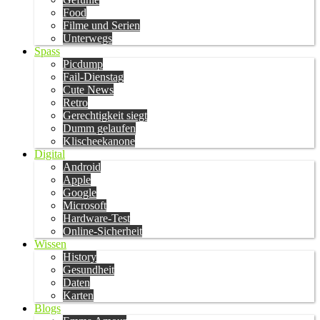
Food
Filme und Serien
Unterwegs
Spass
Picdump
Fail-Dienstag
Cute News
Retro
Gerechtigkeit siegt
Dumm gelaufen
Klischeekanone
Digital
Android
Apple
Google
Microsoft
Hardware-Test
Online-Sicherheit
Wissen
History
Gesundheit
Daten
Karten
Blogs