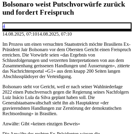
Bolsonaro weist Putschvorwürfe zurück
und fordert Freispruch
4
14.08.2025, 07:10
14.08.2025, 07:10
Im Prozess um einen versuchten Staatsstreich möchte Brasiliens Ex-
Präsident Jair Bolsonaro vor dem Obersten Gericht einen Freispruch
erreichen. Die Vorwürfe seien «das Ergebnis von
Schlussfolgerungen und verzerrten Interpretationen von aus dem
Zusammenhang gerissenen Handlungen und Äusserungen», zitierte
das Nachrichtenportal «G1» aus dem knapp 200 Seiten langen
Abschlussplädoyer der Verteidigung.
Bolsonaro steht vor Gericht, weil er nach seiner Wahlniederlage
2022 einen Putschversuch gegen die Regierung seines Nachfolgers
Luiz Inácio Lula da Silva geplant haben soll. Die
Generalstaatsanwaltschaft sieht ihn als Hauptakteur «der
gravierendsten Handlungen zur Zerstörung der demokratischen
Rechtsordnung» in Brasilien.
Anwälte: Gibt «keinen einzigen Beweis»
Die Anwälte des rechten Ex-Präsidenten wiesen die