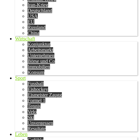
Iran-Krieg
Deutschland
USA
EU
Russland
China
Wirtschaft
Konjunktur
Arbeitsmarkt
Unternehmen
Börse und Co
Immobilien
Konsum
Sport
Fussball
Eishockey
Eismeister Zaugg
Formel 1
Tennis
Velo
Ski
Unvergessen
Resultate
Leben
Gefühle