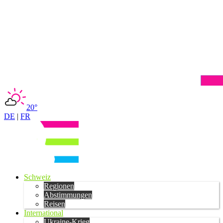
20°
DE
|
FR
Schweiz
Regionen
Abstimmungen
Reisen
International
Ukraine-Krieg