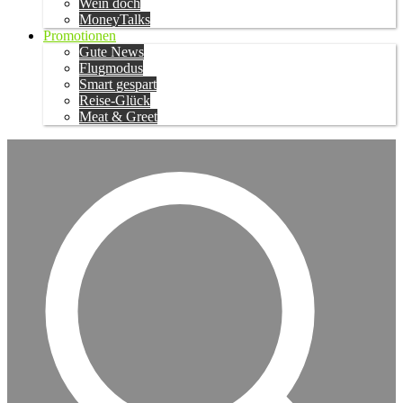
Wein doch
MoneyTalks
Promotionen
Gute News
Flugmodus
Smart gespart
Reise-Glück
Meat & Greet