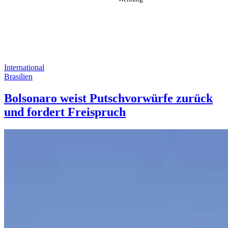
International
Brasilien
Bolsonaro weist Putschvorwürfe zurück
und fordert Freispruch