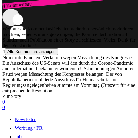
4 Kommentare
Zum Login
Weil wir die Kommentar-Debatten weiterhin persönlich moderieren
möchten, sehen wir uns gezwungen, die Kommentarfunktion 24
Stunden nach Publikation einer Story zu schliessen. Vielen Dank für
dein Verständnis!
4
Alle Kommentare anzeigen
Nun droht Fauci ein Verfahren wegen Missachtung des Kongresses
Ein Ausschuss des US-Senats will den durch die Corona-Pandemie
auch international bekannt gewordenen US-Immunologen Anthony
Fauci wegen Missachtung des Kongresses belangen. Der von
Republikanern dominierte Ausschuss für Heimatschutz und
Regierungsangelegenheiten stimmte am Vormittag (Ortszeit) für eine
entsprechende Resolution.
Zur Story
0
0
Newsletter
Werbung / PR
Jobs