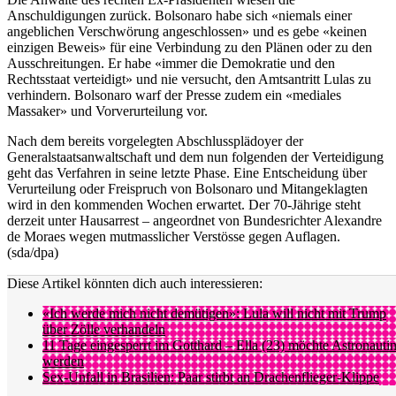
Anschuldigungen zurück. Bolsonaro habe sich «niemals einer
angeblichen Verschwörung angeschlossen» und es gebe «keinen
einzigen Beweis» für eine Verbindung zu den Plänen oder zu den
Ausschreitungen. Er habe «immer die Demokratie und den
Rechtsstaat verteidigt» und nie versucht, den Amtsantritt Lulas zu
verhindern. Bolsonaro warf der Presse zudem ein «mediales
Massaker» und Vorverurteilung vor.
Nach dem bereits vorgelegten Abschlussplädoyer der
Generalstaatsanwaltschaft und dem nun folgenden der Verteidigung
geht das Verfahren in seine letzte Phase. Eine Entscheidung über
Verurteilung oder Freispruch von Bolsonaro und Mitangeklagten
wird in den kommenden Wochen erwartet. Der 70-Jährige steht
derzeit unter Hausarrest – angeordnet von Bundesrichter Alexandre
de Moraes wegen mutmasslicher Verstösse gegen Auflagen.
(sda/dpa)
Diese Artikel könnten dich auch interessieren:
«Ich werde mich nicht demütigen»: Lula will nicht mit Trump
über Zölle verhandeln
11 Tage eingesperrt im Gotthard – Ella (23) möchte Astronauti
werden
Sex-Unfall in Brasilien: Paar stirbt an Drachenflieger-Klippe