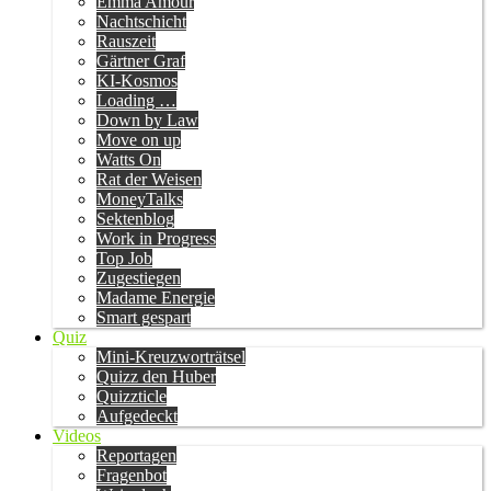
Emma Amour
Nachtschicht
Rauszeit
Gärtner Graf
KI-Kosmos
Loading …
Down by Law
Move on up
Watts On
Rat der Weisen
MoneyTalks
Sektenblog
Work in Progress
Top Job
Zugestiegen
Madame Energie
Smart gespart
Quiz
Mini-Kreuzworträtsel
Quizz den Huber
Quizzticle
Aufgedeckt
Videos
Reportagen
Fragenbot