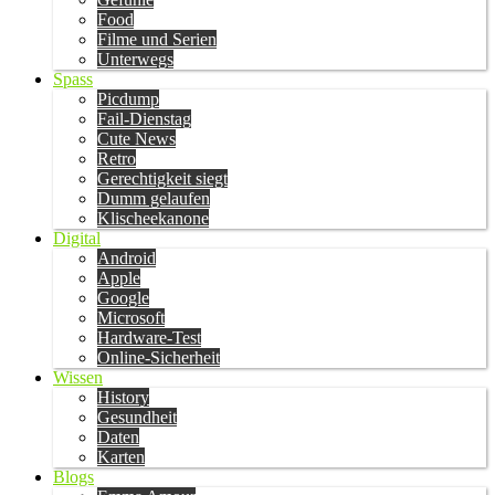
Food
Filme und Serien
Unterwegs
Spass
Picdump
Fail-Dienstag
Cute News
Retro
Gerechtigkeit siegt
Dumm gelaufen
Klischeekanone
Digital
Android
Apple
Google
Microsoft
Hardware-Test
Online-Sicherheit
Wissen
History
Gesundheit
Daten
Karten
Blogs