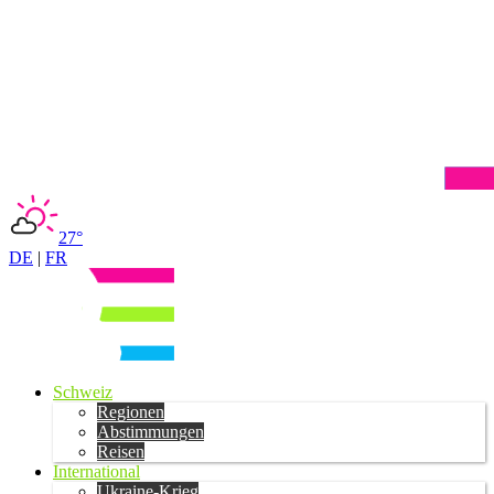
27°
DE
|
FR
Schweiz
Regionen
Abstimmungen
Reisen
International
Ukraine-Krieg