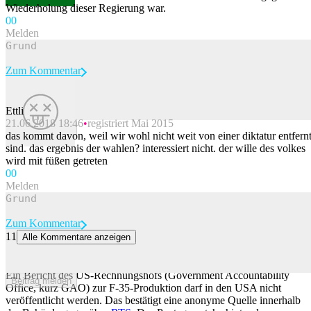
Wiederholung dieser Regierung war.
0
0
Melden
Zum Kommentar
Ettli
21.06.2018 18:46
registriert Mai 2015
Beitrag melden
das kommt davon, weil wir wohl nicht weit von einer diktatur entfern
sind. das ergebnis der wahlen? interessiert nicht. der wille des volkes
wird mit füßen getreten
0
0
Melden
Zum Kommentar
11
Alle Kommentare anzeigen
Potenziell kritischer Bericht über F-35 darf in den USA nicht
veröffentlicht werden
Ein Bericht des US-Rechnungshofs (Government Accountability
Beitrag melden
Office, kurz GAO) zur F-35-Produktion darf in den USA nicht
veröffentlicht werden. Das bestätigt eine anonyme Quelle innerhalb