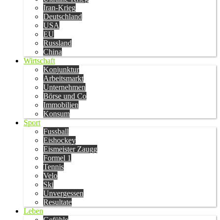
Iran-Krieg
Deutschland
USA
EU
Russland
China
Wirtschaft
Konjunktur
Arbeitsmarkt
Unternehmen
Börse und Co
Immobilien
Konsum
Sport
Fussball
Eishockey
Eismeister Zaugg
Formel 1
Tennis
Velo
Ski
Unvergessen
Resultate
Leben
Gefühle