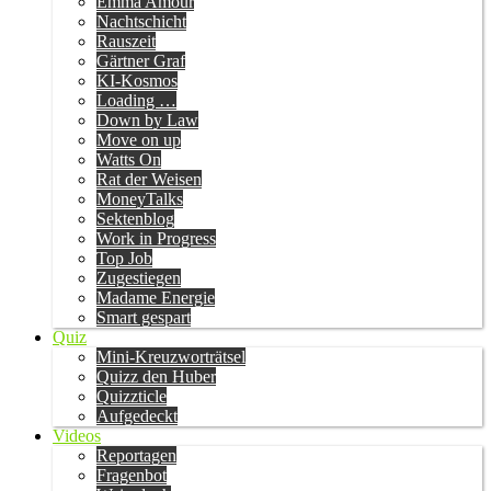
Emma Amour
Nachtschicht
Rauszeit
Gärtner Graf
KI-Kosmos
Loading …
Down by Law
Move on up
Watts On
Rat der Weisen
MoneyTalks
Sektenblog
Work in Progress
Top Job
Zugestiegen
Madame Energie
Smart gespart
Quiz
Mini-Kreuzworträtsel
Quizz den Huber
Quizzticle
Aufgedeckt
Videos
Reportagen
Fragenbot