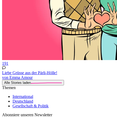
191
Liebe Grüsse aus der Pärli-Hölle!
von Emma Amour
Alle Stories laden
Themen
International
Deutschland
Gesellschaft & Politik
Abonniere unseren Newsletter