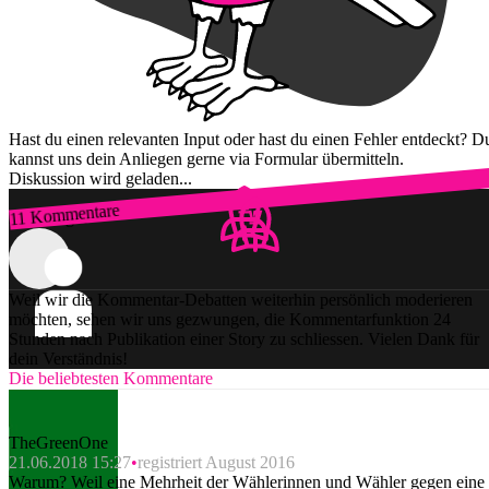
Hast du einen relevanten Input oder hast du einen Fehler entdeckt? D
kannst uns dein Anliegen gerne via Formular übermitteln.
Diskussion wird geladen...
11 Kommentare
Zum Login
Weil wir die Kommentar-Debatten weiterhin persönlich moderieren
möchten, sehen wir uns gezwungen, die Kommentarfunktion 24
Stunden nach Publikation einer Story zu schliessen. Vielen Dank für
dein Verständnis!
Die beliebtesten Kommentare
TheGreenOne
21.06.2018 15:27
registriert August 2016
Warum? Weil eine Mehrheit der Wählerinnen und Wähler gegen eine