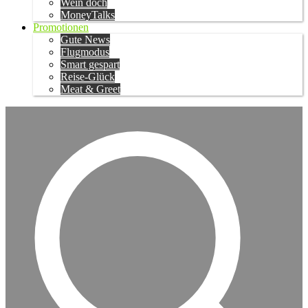
Wein doch
MoneyTalks
Promotionen
Gute News
Flugmodus
Smart gespart
Reise-Glück
Meat & Greet