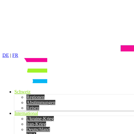
DE
|
FR
Schweiz
Regionen
Abstimmungen
Reisen
International
Ukraine-Krieg
Iran-Krieg
Deutschland