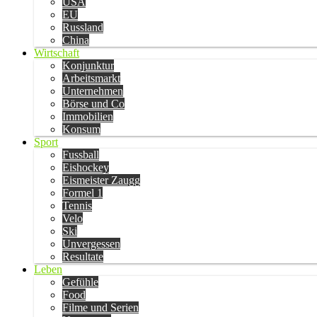
USA
EU
Russland
China
Wirtschaft
Konjunktur
Arbeitsmarkt
Unternehmen
Börse und Co
Immobilien
Konsum
Sport
Fussball
Eishockey
Eismeister Zaugg
Formel 1
Tennis
Velo
Ski
Unvergessen
Resultate
Leben
Gefühle
Food
Filme und Serien