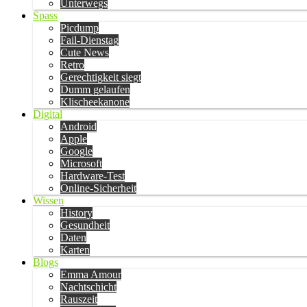
Unterwegs
Spass
Picdump
Fail-Dienstag
Cute News
Retro
Gerechtigkeit siegt
Dumm gelaufen
Klischeekanone
Digital
Android
Apple
Google
Microsoft
Hardware-Test
Online-Sicherheit
Wissen
History
Gesundheit
Daten
Karten
Blogs
Emma Amour
Nachtschicht
Rauszeit