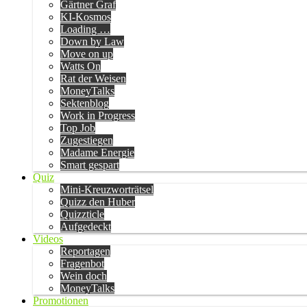
Gärtner Graf
KI-Kosmos
Loading …
Down by Law
Move on up
Watts On
Rat der Weisen
MoneyTalks
Sektenblog
Work in Progress
Top Job
Zugestiegen
Madame Energie
Smart gespart
Quiz
Mini-Kreuzworträtsel
Quizz den Huber
Quizzticle
Aufgedeckt
Videos
Reportagen
Fragenbot
Wein doch
MoneyTalks
Promotionen