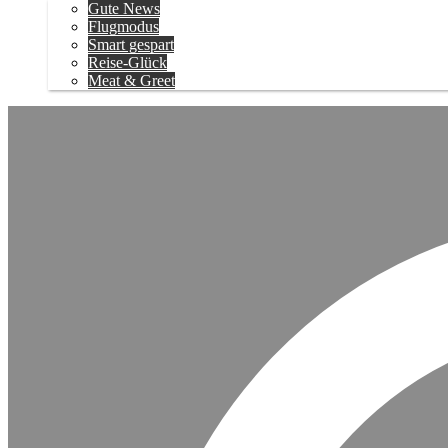
Gute News
Flugmodus
Smart gespart
Reise-Glück
Meat & Greet