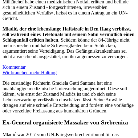
Militärchef habe einen medizinischen Notfall erlitten und befinde
sich in einem Zustand «fortgeschrittenen, irreversiblen
gesundheitlichen Verfalls», heisst es in einem Antrag an ein UN-
Gericht.
Mladić, der eine lebenslange Haftstrafe in Den Haag verbüsst,
soll während eines Telefonats mit seinem Sohn vermutlich einen
Schlaganfall erlitten haben.
Seitdem könne der 84-Jährige nicht
mehr sprechen und habe Schwierigkeiten beim Schlucken,
argumentiert seine Verteidigung. Das Gefängniskrankenhaus sei
nicht ausreichend ausgestattet, um ihn angemessen zu versorgen.
Kommentar
Wir brauchen mehr Haltung
Die zuständige Richterin Graciela Gatti Santana hat eine
unabhängige medizinische Untersuchung angeordnet. Diese soll
klären, wie ernst der Zustand Mladićs ist und ob sich seine
Lebenserwartung verlässlich einschätzen lässt. Seine Anwälte
drängen auf eine schnelle Entscheidung und fordern eine vorläufige
oder vorzeitige Freilassung aus humanitären Gründen.
Ex-General organisierte Massaker von Srebrenica
Mladić war 2017 vom UN-Kriegsverbrechertribunal für das