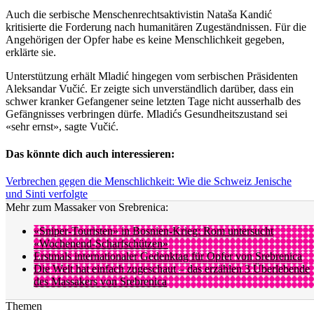
Auch die serbische Menschenrechtsaktivistin Nataša Kandić
kritisierte die Forderung nach humanitären Zugeständnissen. Für die
Angehörigen der Opfer habe es keine Menschlichkeit gegeben,
erklärte sie.
Unterstützung erhält Mladić hingegen vom serbischen Präsidenten
Aleksandar Vučić. Er zeigte sich unverständlich darüber, dass ein
schwer kranker Gefangener seine letzten Tage nicht ausserhalb des
Gefängnisses verbringen dürfe. Mladićs Gesundheitszustand sei
«sehr ernst», sagte Vučić.
Das könnte dich auch interessieren:
Verbrechen gegen die Menschlichkeit: Wie die Schweiz Jenische
und Sinti verfolgte
Mehr zum Massaker von Srebrenica:
«Sniper-Touristen» in Bosnien-Krieg: Rom untersucht
«Wochenend-Scharfschützen»
Erstmals internationaler Gedenktag für Opfer von Srebrenica
Die Welt hat einfach zugeschaut – das erzählen 3 Überlebende
des Massakers von Srebrenica
Themen