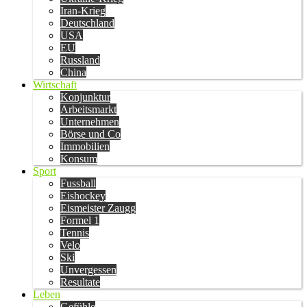
Iran-Krieg
Deutschland
USA
EU
Russland
China
Wirtschaft
Konjunktur
Arbeitsmarkt
Unternehmen
Börse und Co
Immobilien
Konsum
Sport
Fussball
Eishockey
Eismeister Zaugg
Formel 1
Tennis
Velo
Ski
Unvergessen
Resultate
Leben
Gefühle