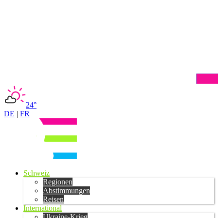
24°
DE
|
FR
Schweiz
Regionen
Abstimmungen
Reisen
International
Ukraine-Krieg