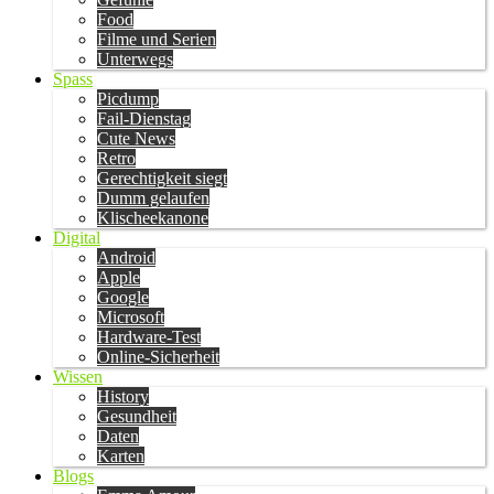
Food
Filme und Serien
Unterwegs
Spass
Picdump
Fail-Dienstag
Cute News
Retro
Gerechtigkeit siegt
Dumm gelaufen
Klischeekanone
Digital
Android
Apple
Google
Microsoft
Hardware-Test
Online-Sicherheit
Wissen
History
Gesundheit
Daten
Karten
Blogs