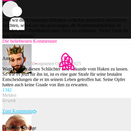
Weil wir die Kommentar-Debatten weiterhin persönlich moderieren
möchten, sehen wir uns gezwungen, die Kommentarfunktion 24
Stunden nach Publikation einer Story zu schliessen. Vielen Dank für
dein Verständnis!
Die beliebtesten Kommentare
Ameo
03.05.2026 15:50
registriert Oktober 2025
Wagt es nicht diesen Schlächter eine Sekunde vom Haken zu lassen.
So wie es jetzt für ihn ist, ist es eine gute Strafe für seine brutalen
Entscheidungen die er im seinem Leben getroffen hat. Seine Opfer
hatten auch keine Gnade von ihm zu erwarten.
134
2
Melden
Zum Kommentar
Ursus der Schräge