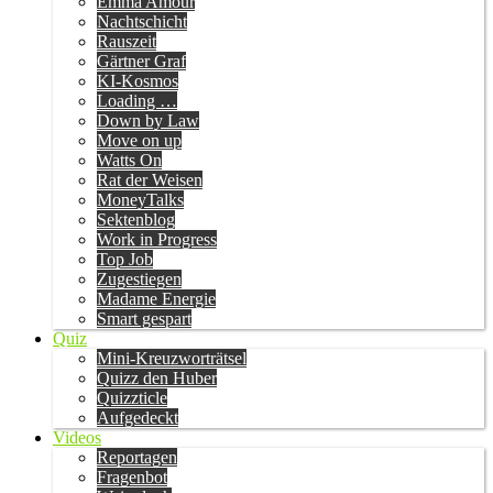
Emma Amour
Nachtschicht
Rauszeit
Gärtner Graf
KI-Kosmos
Loading …
Down by Law
Move on up
Watts On
Rat der Weisen
MoneyTalks
Sektenblog
Work in Progress
Top Job
Zugestiegen
Madame Energie
Smart gespart
Quiz
Mini-Kreuzworträtsel
Quizz den Huber
Quizzticle
Aufgedeckt
Videos
Reportagen
Fragenbot