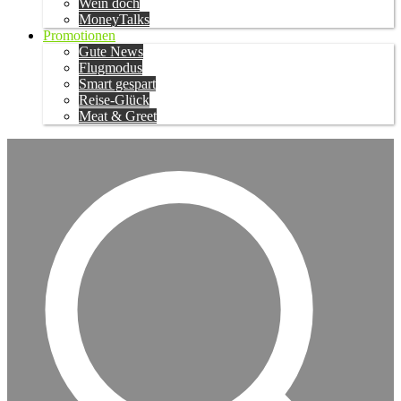
Wein doch
MoneyTalks
Promotionen
Gute News
Flugmodus
Smart gespart
Reise-Glück
Meat & Greet