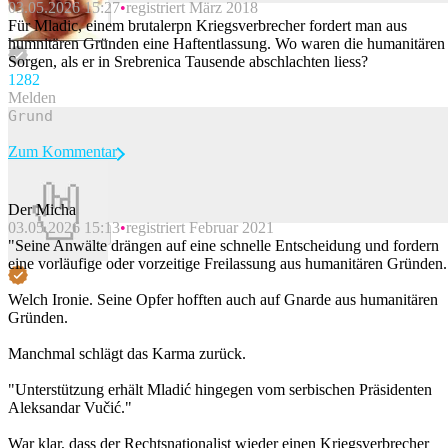
03.05.2026 15:27
registriert März 2018
Beitrag melden
Für Mladic, einem brutalerpn Kriegsverbrecher fordert man aus
humnitären Gründen eine Haftentlassung. Wo waren die humanitären
Sorgen, als er in Srebrenica Tausende abschlachten liess?
128
2
Melden
Zum Kommentar
Der Micha
03.05.2026 15:13
registriert Februar 2021
Beitrag melden
"Seine Anwälte drängen auf eine schnelle Entscheidung und fordern
eine vorläufige oder vorzeitige Freilassung aus humanitären Gründen.
Welch Ironie. Seine Opfer hofften auch auf Gnarde aus humanitären
Gründen.
Manchmal schlägt das Karma zurück.
"Unterstützung erhält Mladić hingegen vom serbischen Präsidenten
Aleksandar Vučić."
War klar, dass der Rechtsnationalist wieder einen Kriegsverbrecher