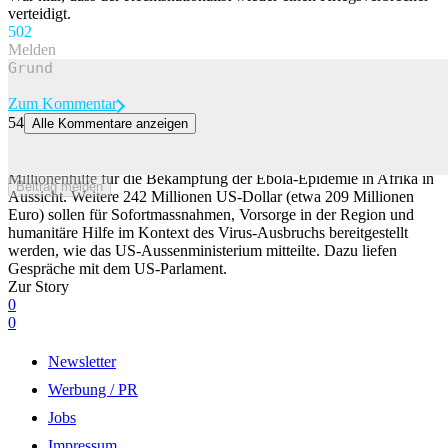
verteidigt.
50
2
Melden
Zum Kommentar
54
Alle Kommentare anzeigen
Trump-Regierung plant Millionenhilfe für Kampf gegen Ebola
Die US-Regierung von Präsident Donald Trump stellt zusätzliche
Millionenhilfe für die Bekämpfung der Ebola-Epidemie in Afrika in
Beitrag melden
Aussicht. Weitere 242 Millionen US-Dollar (etwa 209 Millionen
Euro) sollen für Sofortmassnahmen, Vorsorge in der Region und
humanitäre Hilfe im Kontext des Virus-Ausbruchs bereitgestellt
werden, wie das US-Aussenministerium mitteilte. Dazu liefen
Gespräche mit dem US-Parlament.
Zur Story
0
0
Newsletter
Werbung / PR
Jobs
Impressum