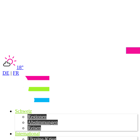
18°
DE
|
FR
Schweiz
Regionen
Abstimmungen
Reisen
International
Ukraine-Krieg