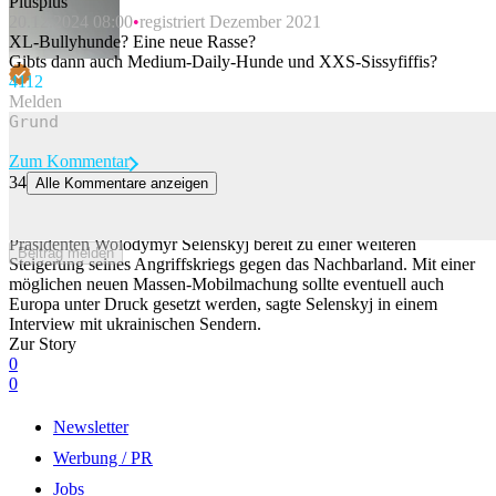
Plusplus
20.12.2024 08:00
registriert Dezember 2021
XL-Bullyhunde? Eine neue Rasse?
Gibts dann auch Medium-Daily-Hunde und XXS-Sissyfiffis?
41
12
Melden
Zum Kommentar
34
Alle Kommentare anzeigen
Selenskyj sagt: Putin will Hunderttausende heimlich mobilisieren
Kremlchef Wladimir Putin ist nach Ansicht des ukrainischen
Präsidenten Wolodymyr Selenskyj bereit zu einer weiteren
Beitrag melden
Steigerung seines Angriffskriegs gegen das Nachbarland. Mit einer
möglichen neuen Massen-Mobilmachung sollte eventuell auch
Europa unter Druck gesetzt werden, sagte Selenskyj in einem
Interview mit ukrainischen Sendern.
Zur Story
0
0
Newsletter
Werbung / PR
Jobs