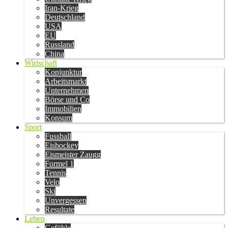
Iran-Krieg
Deutschland
USA
EU
Russland
China
Wirtschaft
Konjunktur
Arbeitsmarkt
Unternehmen
Börse und Co
Immobilien
Konsum
Sport
Fussball
Eishockey
Eismeister Zaugg
Formel 1
Tennis
Velo
Ski
Unvergessen
Resultate
Leben
Gefühle