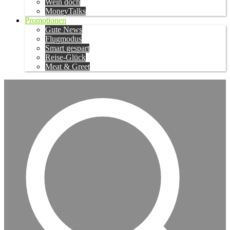
Wein doch
MoneyTalks
Promotionen
Gute News
Flugmodus
Smart gespart
Reise-Glück
Meat & Greet