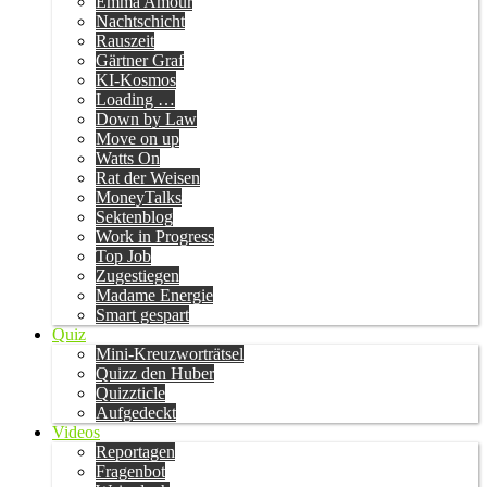
Emma Amour
Nachtschicht
Rauszeit
Gärtner Graf
KI-Kosmos
Loading …
Down by Law
Move on up
Watts On
Rat der Weisen
MoneyTalks
Sektenblog
Work in Progress
Top Job
Zugestiegen
Madame Energie
Smart gespart
Quiz
Mini-Kreuzworträtsel
Quizz den Huber
Quizzticle
Aufgedeckt
Videos
Reportagen
Fragenbot