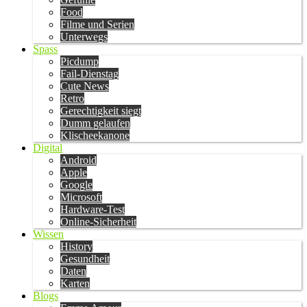
Food
Filme und Serien
Unterwegs
Spass
Picdump
Fail-Dienstag
Cute News
Retro
Gerechtigkeit siegt
Dumm gelaufen
Klischeekanone
Digital
Android
Apple
Google
Microsoft
Hardware-Test
Online-Sicherheit
Wissen
History
Gesundheit
Daten
Karten
Blogs