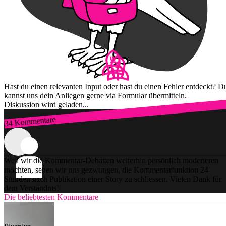
Hast du einen relevanten Input oder hast du einen Fehler entdeckt? D
kannst uns dein Anliegen gerne via Formular übermitteln.
Diskussion wird geladen...
34 Kommentare
Zum Login
Weil wir die Kommentar-Debatten weiterhin persönlich moderieren
möchten, sehen wir uns gezwungen, die Kommentarfunktion 24
Stunden nach Publikation einer Story zu schliessen. Vielen Dank für
dein Verständnis!
Die beliebtesten Kommentare