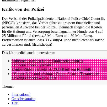
Inkrafttreten registriert.
Kritik von der Polizei
Der Verband der Polizeipräsidenten, National Police Chief Council's
(NPCC), kritisierte, das Verbot führe zu grossem finanziellen und
personellen Aufwand bei der Polizei. Demnach stiegen die Kosten
für die Haltung und Versorgung beschlagnahmter Hunde von 4 auf
25 Millionen Pfund (etwa 4,8 Mio. Euro und 30 Mio. Euro).
Problematisch ist auch, dass XL-Bully-Hunde nicht leicht als solche
zu bestimmen sind. (dab/sda/dpa)
Das könnt edich auch interessieren:
Erdhörnchen gehen jagen: Studie zeigt erstmals
«schockierendes» Verhalten
Kanton Zürich verbietet ab 2025 Kauf von Rottweilern
«Vampir-Igel» und «Wimper-Otter»: 61 neue Tierarten am
Mekong entdeckt – die Bilder
Themen
International
Grossbritannien
Tier